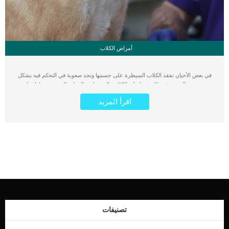
أمراض الكلاب
في بعض الأحيان تفقد الكلاب السيطرة على جسمها وتجد صعوبة في التحكم فيه بشكل
جيد ويعود السبب في ذلك في إصابة الكلاب بالتشنجات والنوبات التي تسبب لها تقلص
عضلات جسمها وتجعلها غير قادرة على الحركة بشكل سليم. بالطبع تكون هذه الحالة
اقرأ المزيد
مقلقة للغاية لجميع أصحاب الكلاب الذين يجهلون السبب المؤدي إليها، حيث أنه من
الصعب تحديد السبب الكامن ورائها. وعادة ما يطلق على اصابة الكلب بهذه الحالة مرات
عديدة مصطلح الصرع. ما هي أعراض نوبات الصرع والتشنجات في الكلاب ؟ عندما
يصاب الكلب بالتشنجات تظهر عليه الكثير من الأعراض التي تشمل ما يلي: فقدان
السيطرة على الجسم. الشعور بوخز في الجسم. الدوخة. التقيؤ. بطء المشي. جميع هذه
المؤشرات تدل على إصابة الكلب بالنوبات والتشنجات وفي الحالات المتكررة لهذه
الأعراض يكون الكلب مشوشًا لبعض الوقت، وتسمى هذه الفترة بفترة ما بعد الإكتئاب أو
مابعد الصدمة. من الممكن أن يكون أصحاب الكلاب قادرين على التنبؤ بحالات الصرع
بسهولة عند ظهور الأعراض السابقة على الكلب حيث أنها تأتي على هيئة حالة عرضية
لفترة بسيطة ثم تختفي ويعود الكلب للنشاط بدون أي مشاكل. ما هي أسباب إصابة
الكلب بالتشنجات؟ هناك العديد من الأسباب التي تسبب معاناة الكلب من التشنجات وهذه
الأسباب قد تتمثل في انخفاض مستوى السكر في الدم أو الإصابة […]
تصنيفات