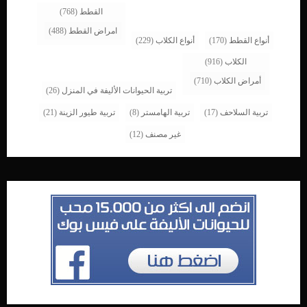
القطط
(768)
امراض القطط
(488)
أنواع القطط
(170)
أنواع الكلاب
(229)
الكلاب
(916)
أمراض الكلاب
(710)
تربية الحيوانات الأليفة في المنزل
(26)
تربية السلاحف
(17)
تربية الهامستر
(8)
تربية طيور الزينة
(21)
غير مصنف
(12)