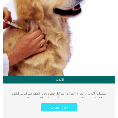
الكلاب
تطعيمات الكلاب او الجراء (الجراوي) هو أول خطوة يجب التفكير فيها لمربي الكلاب
للحفاظ على صحة الكلب وحمايته من مختلف الأمراض. اذا اشتريت كلب جديد فأول
خطوة هي الاهتمام بصحته عن طريق تطعيم الكلاب او الجراوي ضد الأمراض الفيروسية
اقرأ المزيد
القاتلة حيث ان تطعيمات الكلاب المختلفة تساعد على وقاية الكلب أو الجرو من أمراض
فيروسية عديدة قد تتسبب في وفاة الكلب تطعيم الكلاب يساعد على حماية الكلب من
الاصابة بأمراض خطيرة جدا. أمراض الكلاب أحيانا تكون مميته أو يصعب علاجها وتأخذ