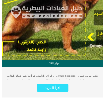
أنواع الكلاب
كلاب جيرمن شيبرد – German Shepherd او الراعي الألماني هو أحد أشهر فصائل الكلاب
على مستوى العالم إن لم يكن أشهرها على الإطلاق وبرغم شهرته لكن الكثير من مربيه لا
يعرف ما يكفي من معلومات عن سلالة كلاب جيرمن شيبرد و خصصائص هذه الفصيلة
اقرأ المزيد
الرائعة من الكلاب المخلصة والوفية. سلالة كلاب جيرمن شيبرد هي أحد أرقى وأفضل
أنواع الكلاب المنزلية المعروفة على مستوى العالم. الجيرمن شيبرد أو الراعي الألماني
يتميز بأنه من الكلاب الكبيرة في الحجم، والتي تتميز بالرشاقة والقوة العضلية. إضافة إلى
ذلك تتمتع كلاب جيرمن شيبرد بالإخلاص والوفاء الشديد وكذلك بارتفاع مستوى ذكائها عن