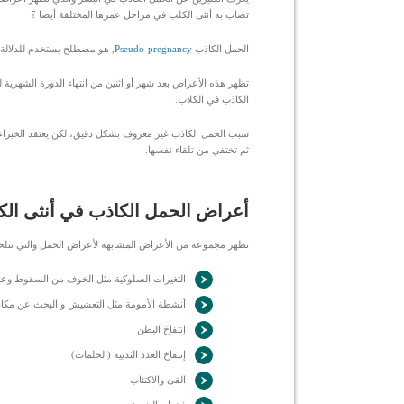
تصاب به أنثى الكلب في مراحل عمرها المختلفة أيضا ؟
الحمل الكاذب
Pseudo-pregnancy
, هو مصطلح يستخدم للدلالة ع
تظهر هذه الأعراض بعد شهر أو اثنين من انتهاء الدورة الشهرية 
الكاذب في الكلاب.
سبب الحمل الكاذب غير معروف بشكل دقيق، لكن يعتقد الخبراء أ
ثم تختفي من تلقاء نفسها.
أعراض الحمل الكاذب في أنثى ال
تظهر مجموعة من الأعراض المشابهة لأعراض الحمل والتي تتلخ
التغيرات السلوكية مثل الخوف من السقوط وعد
أنشطة الأمومة مثل التعشيش و البحث عن مكان 
إنتفاخ البطن
إنتفاخ الغدد الثديية (الحلمات)
القئ والاكتئاب