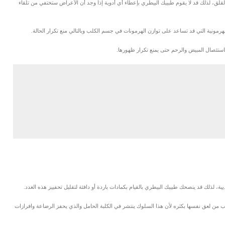
لق، لذلك قد لا يقوم طبيبك البيطري بإعطاء أي أدوية إذا وجد أن الأعراض ستختفي من تلقاء
مونية التي قد تساعد على توازن الهرمونات في جسم الكلب وبالتالي منع تكرار الحالة.
استئصال المبيض والرحم حتى يمنع تكرار ظهورها.
يية، لذلك قد ينصحك طبيبك البيطري بالقيام بكمادات باردة أو دافئة لتقليل تحفييز هذه الغدد.
 من لعق نفسها بكثره لأن هذا السلوك ينتشر في الكلبة الحامل والذي يحفز الرضاعة وافرازات