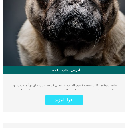
أمراض الكلاب
الكلاب
علامات وفاة الكلب بسبب قصور القلب الاحتقانى قد تساعدك على تهيأة نفسك لهذا
الحدث, واتخاذ جميع احتياطتك انت وباقى افراد الاسرة. يعتبر مرض قصور القلب
الاحتقانى من اخطر الحالات المرضية التى يمكن ان يتعرض لها جميع الكائنات الحية بما فى
اقرأ المزيد
ذلك الكلاب والقطط. كما ان القلب يعتبر عضوا رئيسيا فى جسم الكلاب, واى قصور به
يعتبر قصور فى باقى اجزاء الجسم. يحدث قصور القلب الاحتقاني (CHF) عندما يكون
القلب غير قادر على ضخ الدم بشكل كافٍ في جميع أنحاء الجسم. ينتج عن ذلك عودة
الدم إلى الرئتين وتراكم السوائل في تجاويف الجسم ، مما يقيد القلب والرئتين ويمنع
تدفق الأكسجين الكافي في جميع أنحاء الجسم. اقرا ايضا: اعراض وعلامات تضخم القلب
عند الكلاب فى هذا المقال سنطلعك على بعض العلامات التي تشير إلى أن كلبك قد