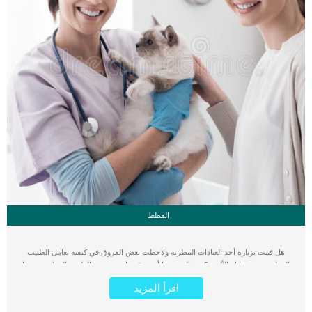
القطط
هل قمت بزيارة أحد العيادات البيطرية ولاحظت بعض الفروق في كيفية تعامل الطبيب
البيطري مع حيوانك الأليف ؟ من الجيد جدا أن تتوقع ما سيقوم به الطبيب البيطري عندما
قيامك بزيارته لفحص كلبك أو قطتك أو حيوانك الأليف. عندما تقوم بزيارة الطبيب البيطري
اقرأ المزيد
فإنه يقوم ببعض الخطوات بشكل آلي، حيث أن هناك بعض الأشياء التي تدور في عقل
الطبيب البيطري بمجرد رؤيته لكلبك أو قطتك. من الطبيعي أن يقوم أصحاب الحيوانات