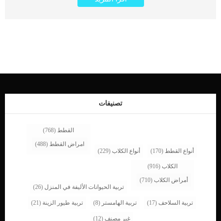
الحرارة إلى 41,1 درجة مئوية . أعراض تدل على اصابة كلبك بالحمى تتنوع اعراص اصابة
الكلاب بالحمى ولكن الاكثر شيوعا : الخمول الرعشة. اقرأ ايضا: أسباب الرعشة عند
الكلاب وعلاجهافقدان الشهية زيادة ضربات القلب القئ. اقرأ ايضا: علاج القئ عند الكلاب
.. مشكلة خطيرة وعلاج بسيطالسعالاللهث الرشح اليك اسباب إصابة الكلاب بالحمى
العدوى البكتيرية أو الفيروسية حساسية تناول بعض المواد السامة بعض الأدوية تسبب
الإصابة بالحمى كعرض جانبى التطعيمات القلق الشديد احيانا يتسبب فى الإصابة بحمى
بسيطة اضطرابات الدم خلل فى الجهاز المناعى السرطان التهاب نخاع العظام كيف
يكون التشخيص الطبى للحمى عند الكلاب ؟ يتم تحديد درجة حرارة جسم الكلب من
خلال استخدام الترمومتر المخصص للكلاب. اقرأ ايضا: الكحة في الكلاب Kennel Cough
In Dogsلا تحاول القياس بالترمومتر البشرى لأنه غير مصمم لقياس درجة حرارة جسم
الكلب.كما يتم وضع الفازلين او زيت الأطفال على فتحة شرج الكلب ويتم ادخال الترمومتر
تصنيفات
برفق, انتظر حتى يشير الترمومتر الى انتهائه من قياس درجة الحرارة.سيقوم الطبيب
البيطري بفحص الكلب […]
القطط
(768)
امراض القطط
(488)
أنواع القطط
(170)
أنواع الكلاب
(229)
الكلاب
(916)
أمراض الكلاب
(710)
تربية الحيوانات الأليفة في المنزل
(26)
تربية السلاحف
(17)
تربية الهامستر
(8)
تربية طيور الزينة
(21)
غير مصنف
(12)