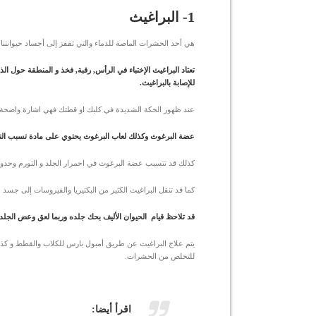
1- البراغيث
هي أحد الحشرات الماصة للدماء والتي تقفز إلى أجساد حيوانتنا ال
تعتاد البراغيث الإختباء في الرأس, رقبة, فخذ و المنطقة حول ال
للإصابة بالبراغيث.
عند ظهور الحكة الشديدة في كلبك او قطتك فهي اشارة واضحة 
عضة البرغوث وكذلك لعاب البرغوث يحتوي على مادة تسبب التح
كذلك قد تتسبب عضة البرغوث في احمرار الجلد و التورم وحد
كما قد تنقل البراغيث الكثير من البكتيريا والفيروسات إلى جسد ح
قد تلاحظ قيام الحيوان الأليف بحك جلده وربما لعق وعض الجلد
يتم علاج البراغيث عن طريق أمبول بارس للكلاب والقطط و كذ
للتخلص من الحشرات.
اقرأ أيضا: