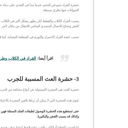
حشرة القراد تنمو في الحجم عندما تبدأ في التغذي على دماء حي
الحيوانات منها بطرق بسيطة.
يصيب القراد الكلاب والقطط لكن يظهر بشكل أكبر في الكلاب لأن
القفز ويحتاج للاتصال الجسدي المباشر للانتقال من مكان لآخر.
تسبب عضة القراد الاحمرار والتورم في المنطقة المصابة. كما 
اقرأ أيضا:
القراد في الكلاب وطرق
3- حشرة العث المسببة للجرب
حشرة العث هي الحشرة المسئولة عن أنواع مختلفة من الجرب 
تقوم هذه الحشرة التي لا يمكن أن تراها بالعين المجردة بالاختباء
حتى تستطيع هذه الحشرة الوصول لطبقات الجلد السفلة فهي تقوم
وكذلك قد يسبب التعفن والبكتيريا.
إذا اصيبت القطة أو الكلب بالجرب فستلاحظ انتشاره في جميع 