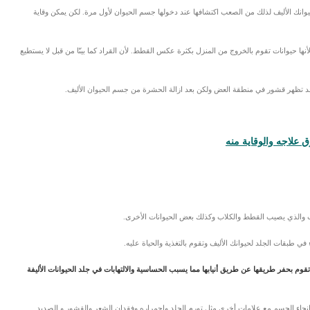
وانك الأليف لذلك من الصعب اكتشافها عند دخولها جسم الحيوان لأول مرة. لكن يمكن وقاية
ها حيوانات تقوم بالخروج من المنزل بكثرة عكس القطط. لأن القراد كما بينّا من قبل لا يستطيع
قد تظهر قشور في منطقة العض ولكن بعد ازالة الحشرة من جسم الحيوان الأليف.
 علاجه والوقاية منه
والذي يصيب القطط والكلاب وكذلك بعض الحيوانات الأخرى.
 في طبقات الجلد لحيوانك الأليف وتقوم بالتغذية والحياة عليه.
 بحفر طريقها عن طريق أنيابها مما يسبب الحساسية والالتهابات في جلد الحيوانات الأليفة
انحاء الجسم مع علامات أخرى مثل تورم الجلد واحمراره وفقدان الشعر والقشور و الصديد