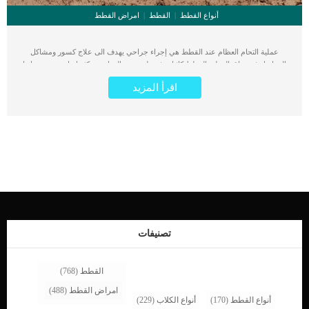
أنواع القطط
القطط
امراض القطط
عملية التحام العظام عند القطط هي إجراء جراحي يهدف الى علاج كسور ومشاكل
المفاصل فى ساق القطة. القطط كائنات فضولية تحب المغامرة وكثيرا ما تصيب سيقانها
وجسدها نتيجة القفز والجرى والحركة المستمرة. اقرأ ايضا: علاج كسور العظام في
اقرأ المزيد
القطط : الالتواء والعرج والكدمات من الممكن أن تصاب مفاصل القطط خصوصا كبار
السن والذين يعانون من التهاب المفاصل وهشاشة العظام. كما ان هذا العملية عبارة عن
إجراء جراحي يتضمن الالتحام العظمي لمفصل المصاب بهدف إصلاحه. يتضمن ذلك
تركيب صفيحة خاصة بهذا النوع من الإصابات فى جسم القطة تعرف باسم “لوحة
المفصل”. اصابة المفاصل وخصوصا تمدد المفاصل فى القطط تسبب تلفا كبيرا فى
الاربطة ولا تلتئم من تلقاء نفسها. هذه العملية كبيرة ودقيقة تحتاج الى عيادة بيطرية كبيرة
ومجهزة وطاقم طبى خبير بهذا النوع من العمليات. كما تحتاج هذه العملية الى فترة تعافى
كبيرة ومراقبة للقطة عن قرب حتى تستعيد الساق المصابة قدرتها مرة اخرى. تختلف
الاصابات ونوعيات المفاصل الموجودة فى جسم القطة وكذلك أحجامها ومرونتها وكل هذه
العوامل تحدد مدى نجاح هذه العملية فى كل قطة. اقرا ايضا: انزلاق الغضروف عند
القطط “افضل طرق علاجه” كما تحتاج هذه العملية الى وضع القطة تحت التخدير الكلى.
اجراءات قبل عملية التحام العظام عند القطط هذه الإجراءات هى التى تحدد امكانية قرار
تصنيفات
العملية للقطة […]
القطط
(768)
امراض القطط
(488)
أنواع القطط
(170)
أنواع الكلاب
(229)