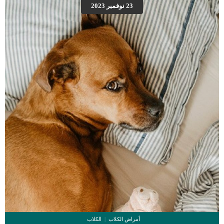
ايضا: صعوبة التنفس عند الكلاب وعلاجها إجراءات عملية استئصال غضروف الانف عند
23 نوفمبر 2023
الكلاب ستحتاج هذه العملية الجراحية الى وضع الكلب تحت التخدير العام.بناء على ذلك
سيحتاج الكلب الى الخضوع الى بعض التحاليل والفحوصات الروتينية للتأكد من صحة
وسلامة الكلب وقدرته على تحمل التخدير.اعتمادًا على عمر الكلب وتكاثره وحالته ، قد
يستخدم […]
أمراض الكلاب
الكلاب