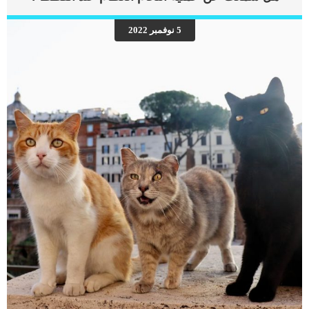
الهضمي والتى يمكن ان تحدث اختلال توازن الإلكتروليتات _ الالتهابات والأمراض الالتهابية
في الجهاز الهضمي _استمرار الانسداد الميكانيكي (مثل وجود جسم غريب في الجهاز
5 نوفمبر 2022
الهضمي) _ انسداد إمدادات الدم إلى الأمعاء _ تسمم الدم (مرض يشمل الجسم بسبب
وجود البكتيريا في الدم) _صدمة _إصابة في البطن _ انتفاخ الأمعاء _ التجشؤ المفرط اقرأ
ايضا: عملية اغلاق الامعاء عند القطط واسبابها تشخيص الطبيب البيطرى لحالة […]