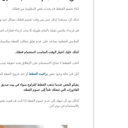
اثناء تحميم القطط قد يحدث بعض المقاومة من قطتك.
لذلك كن مستعدا لذلك حتى يمر وقت تحميم قطتك بشكل جيد وب
قم بارتداء ملابس ثقيلة باكمام طويلة كا يجب ارتداء قفازات ل
الملابس القطنية تساعد على عدم تعلق مخالب القطة بملابسك إ
كذلك عليك اختيار الوقت المناسب لاستحمام قطتك.
أغلب القطط لا تحتاج الاستحمام على الإطلاق هذه حقيقة يجب 
لكن في
حالة وجود بعض
براغيث القطط
أو عند خروج القطة للش
يشكو البعض عندما تذهب القطط للتزاوج سواء في بيت صديق لك أو
القاذورات التي تجعلك تلجأ إلى حموم القطة.
كذلك نود أن ننبهك إلى عدم حموم القطة إذا كنت قد قمت بقص
بالاستحمام في يوم آخر.