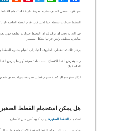
مع اقتراب فصل الصيف ستريد معرفة طريقة استحمام القطط في ا
القطط حيوانات نشطة جدا لذلك فإن اقناع القطة الخاصة بك با
في البداية يجب ان نؤكد لك ان القطط حيوانات نظيفة فهي تقوم 
مباشرة بتنظيف ولعق فرائها بشكل مستمر
برغم ذلك قد تضطرنا الظروف أحيانا إلى القيام بحموم القطط بأ
ربما يتعرض القط للاتساخ بسبب مادة معينة أو ربما يمرض الق
الخاصة بك.
لذلك سنوضح لك كيفية حموم قطتك بطريقة سهلة وبدون شعورة 
هل يمكن استحمام القطط الصغيرة
استحمام
القطط الصغيرة
يجب ألا يبدأ قبل سن 8 أسابيع.
هذه هي السن التي يمكن للقط الصغيرة الاستحمام فيها بشكل آ