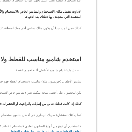
عند استحمام القطة يجب عليك تجهيز ادوات استحمام القطط أول
الأداوت تشمل مكان الاستحمام والشامبو الخاص بالاستحمام وا
المنشفة التي ستجفف بها قطتك بعد الانتهاء.
كذلك فمن الجيد جدا أن يكون هناك شخص آخر معك لمساعدتك في
استخدم شامبو مناسب للقطط ولا ت
ننصحك باستخدام شامبو الأطفال أثناء تحميم القطة.
شامبو الأطفال (جونسون مثلا) مناسب لاستحمام القطة فهو خ
لكن للحصول على أفضل نتيجة يمكنك شراء شامبو خاص لاستحمام 
كذلك إذا كانت قطتك تعاني من إصابات بالبراغيث او الحشرات فه
كما يمكنك استشارة طبيبك البيطري في أفضل شامبو استحمام ا
لا تستخدم أي نوع من أنواع الصابون العادي لاستحمام القطة, 
تنظيف القطط بدون ماء عن طريق بديل شامبو القطط