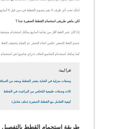
لذلك تحت أي ظرف لا تقم بحموم القطط في سن قبل 8 أسابيع.
لكن ماهي طريقى استحمام القطط الصغيرة جدا ؟
إذا كان عمر القط أقل من ثمانية أسابيع يمكنك استخدام منشفة مبل
جسم القط الصغير عكس اتجاه الشعر. ثم القيام بتجفيف القط ال
كما يمكنك استخدام الشامبو الجاف (دراي شامبو) في استحمام القطط
اقرأ أيضا:
وصفات منزلية في العناية بشعر القطط ومنعه من التساق
ثلاث وصفات طبيعية للتخلص من البراغيث في القطط
كيفية التعامل مع القطط الصغيرة (ملف شامل)
طريقة استحمام القطط بالتفصيل