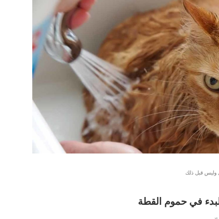
 وليس قبل ذلك
بدء في حموم القطة