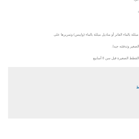
لة بالماء الفاتر أو مناديل مبللة بالماء (وايبس) وتمريرها على
صغير وتدفئته جيدا.
 الصغيرة قبل سن 8 أسابيع
ط