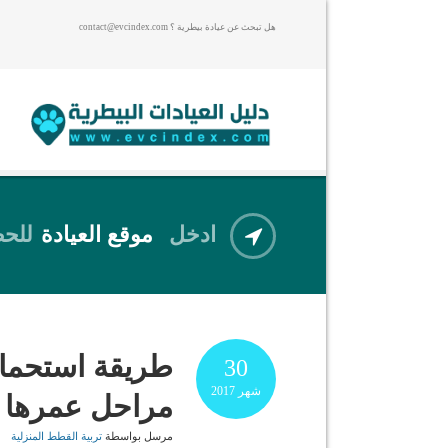
هل تبحث عن عيادة بيطرية ؟ contact@evcindex.com
ادخل
موقع العيادة
للحص
طريقة استحمام
30
شهر
2017
مراحل عمرها
مرسل بواسطة
تربية القطط المنزلية