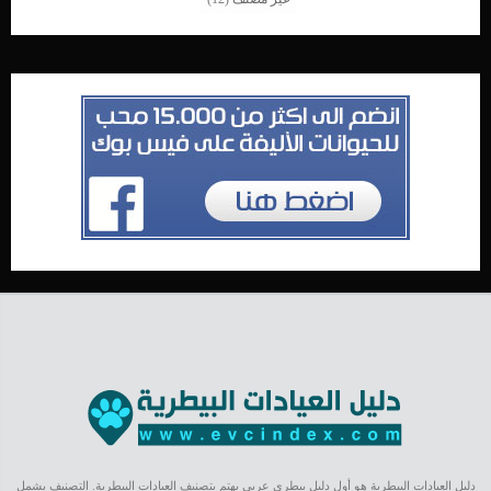
دليل العيادات البيطرية هو أول دليل بيطري عربي يهتم بتصنيف العيادات البيطرية. التصنيف يشمل