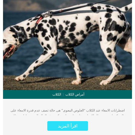
أمراض الكلاب
الكلاب
اضطرابات الامعاء عند الكلاب “العلوص المعوى” هى حالة تصف عدم قدرة الامعاء على
الحركة, اى يعتبر شلل الامعاء سواء وظيفى او حركى. هذه الحالة المرضية لها مصطلح
مختصر ومعروف بين مجال الطب البيطرى وهو Ileus يشير هذا المصطلح إلى انسداد
اقرأ المزيد
مؤقت وقابل للعكس في الأمعاء بسبب مشاكل حركية الأمعاء. تشير حركة المعدة العادية
الى مجموعة من الانقباضات الشبيهة بالموجات التي تساعد على تحريك الطعام على