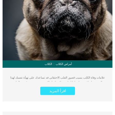
أمراض الكلاب
الكلاب
علامات وفاة الكلب بسبب قصور القلب الاحتقانى قد تساعدك على تهيأة نفسك لهذا
الحدث, واتخاذ جميع احتياطتك انت وباقى افراد الاسرة. يعتبر مرض قصور القلب
الاحتقانى من اخطر الحالات المرضية التى يمكن ان يتعرض لها جميع الكائنات الحية بما فى
اقرأ المزيد
ذلك الكلاب والقطط. كما ان القلب يعتبر عضوا رئيسيا فى جسم الكلاب, واى قصور به
يعتبر قصور فى باقى اجزاء الجسم. يحدث قصور القلب الاحتقاني (CHF) عندما يكون
القلب غير قادر على ضخ الدم بشكل كافٍ في جميع أنحاء الجسم. ينتج عن ذلك عودة
الدم إلى الرئتين وتراكم السوائل في تجاويف الجسم ، مما يقيد القلب والرئتين ويمنع
تدفق الأكسجين الكافي في جميع أنحاء الجسم. اقرا ايضا: اعراض وعلامات تضخم القلب
عند الكلاب فى هذا المقال سنطلعك على بعض العلامات التي تشير إلى أن كلبك قد