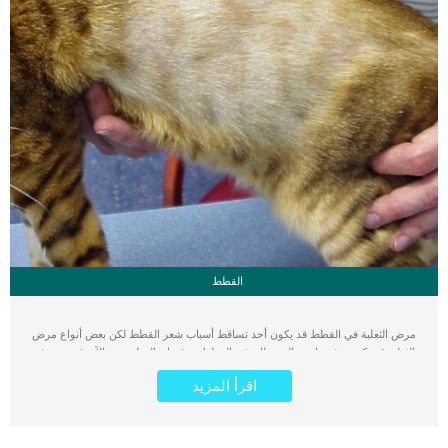
القطط
مرض الثعلبة في القطط قد يكون أحد تساقط أسباب شعر القطط لكن بعض أنواع مرض
الثعلبة قد يكون مؤشرا عن السرطان في القطط. برغم ان الصلة حتى الآن غير معروفة
بين الأمراض الجلدية والسرطان في القطط, لكن معظم القطط التي تعاني من أحد انواع
اقرأ المزيد
الثعلبة والمسمى بارانوبلاستيك – paranoplastic alopecia ثبت أنها تعاني من سرطان
البنكرياس, ويقول الأطباء أنه بمجرد انتشار علامات هذا المرض على القطة يكون
السرطان قد انتشر بشكل أكبر إلى جسد القطة وقد يكون تمكن منها لأن هذا النوع من
الثعلبة متصل بشدة بالسرطان, فإن هناك الكثير من العلامات التي تثبت لك هل بالفعل