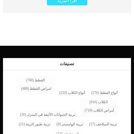
اقرأ المزيد
الحمراء من نقص في مادة الحمض النووي الضرورية. تعرف خلايا الدم فى هذه الحالة
باسم “الخلايا الكبيرة”, حيث تتأثر خلايا الدم الحمراء بشكل رئيسي ، ولكن يمكن أيضًا أن
تمر خلايا الدم البيضاء والصفائح الدموية بتغييرات. اقرأ ايضا: ما هو فقر الدم التجديدى
عند الكلاب ؟ اثبتت الحالات التى تم تشخيصها بهذا النوع من فقر الدم انه وراثى, كما انها
لا تشيع بين الكلاب بشكل كبير. ترتبط هذه الحالة بمجموعة من الاعراض وتتوقف على
مجموعة من الاسباب سنتعرف عليها من خلال هذا المقال. كما سنقدم لك خطوات
الطبيب البيطرى فى تشخيص الحالة وافضل الطرق العلاجية اعراض فقر الدم الناتج عن
تضخم خلايا الدم الحمراء فى الكلاب فقدان الشهية إسهال لون البشرة الشاحب ضعف
التهاب الفم واللسان اقرأ ايضا: فقر الدم في الكلاب (الأسباب والأعراض والعلاج) الاسباب
الكامنة خلف فقر الدم من الخلايا المتضخمة عند الكلاب _نقص فيتامين ب 12 وحمض
الفوليك _سرطان الدم _ اضطراب نخاع العظام _ علم الوراثة _الأدوية مثل العلاج
الكيميائي تشخيص […]
تصنيفات
القطط
(768)
امراض القطط
(488)
أنواع القطط
(170)
أنواع الكلاب
(229)
الكلاب
(916)
أمراض الكلاب
(710)
تربية الحيوانات الأليفة في المنزل
(26)
تربية السلاحف
(17)
تربية الهامستر
(8)
تربية طيور الزينة
(21)
غير مصنف
(12)