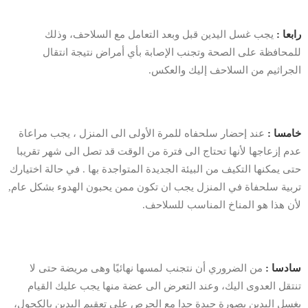
رابعا :
يجب غسل اليدين قبل وبعد التعامل مع السلاحف، وذلك
للمحافظة على الصحة وتجنب الإصابة بأي أمراض نتيجة انتقال
الجراثيم من السلاحف إليك والعكس.
خامسا :
عند إحضار سلحفاه للمرة الأولى الى المنزل ، يجب مراعاة
عدم إزعاجها لأنها تحتاج الى فترة من الوقت قد تصل الى شهر تقريبا
حتى يمكنها التكيف من البيئة الجديدة المتواجدة بها . في حالة اختيارك
تربية سلحفاة في المنزل يجب ان تكون ممن يحبون الهدوء بشكل عام,
لأن هذا هو المناخ المناسب للسلاحف.
سادسا :
من الضروري أن نتجنب لمسها نهائيًا وهى مريضة حتى لا
تنتقل العدوى اليك، وعند التعرض الى عضة منها يجب عليك القيام
بغسل اليدين بصورة جيدة جدا مع الحرص على تعقيم اليدين بالكحول،