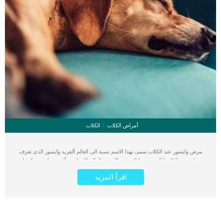
أمراض الكلاب
الكلاب
مرض وايتمور عند الكلاب سمى بهذا الاسم نسبة الى العالم ألفريد وايتمور الذى تعرف
على نوع البكتريا التى يسببها المرض. اكتشف العالم الإنجليزي ألفريد وايتمور بكتريا
Burkholderia pseudomallei. اثبتت الابحاث ان هذه البكتيريا تنتشر فى فصول الشتاء
اقرأ المزيد
وتنتشر فى الأماكن الباردة اكثر من الدافئه. كما اثبتت ايضا ان فترة حضانة الاصابة بهذه
البكتيريا تستمر لشهور. اقرأ ايضا: أنواع البكتيريا المسببة للأمراض فى الحيوانات الأليفة
انتشرت هذه الاصابة بين الكلاب التى تعيش فى أمريكا الجنوبية. يعتبر مرض وايتمور من
أكثر الأمراض التى تهدد حياة الكلب وتحتاج منك الى التحرك الفوري والسريع. يعرف هذا
المرض أيضا باسم داء الكلف او الكلم, وهو مرض حيوانى المنشأ. مع الاسف هذا المرض