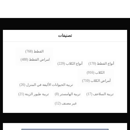
يمكن أن ينتقل من الكلاب إلى البشر, ويحتاج منك أخذ العديد من الاحتياطيات. فى هذا
المقال سنقدم لك مجموعة من الأسباب الكامنة خلف مرض وايتمور عند الكلاب. كما
سنقدم الأعراض المرتبطة بها حتى تتمكن من تحديد الوقت اصابة كلبك بهذه الاصابة.
سنقدم ايضا خطوات التشخيص الطبى فى العيادة البيطرية وافضل الخطط العلاجية لهذه
الحالة. اقرا ايضا: مضادات الفطريات للكلاب وكيفية استخدامها اعراض مرض وايتمور عند
الكلاب هناك أكثر من مظهر لعدوى مرض وايتمور ستظهر على كلبك. حُمىتقرحتورمعدوى
رئويةسعال. اقرأ ايضا: السعال الجاف المزمن عند الكلابارتفاع درجة الحرارةفقدان
تصنيفات
الشهيةالتهاب رئويعدوى مجرى الدموجع بطنالضائقة التنفسيةتصلبآلام […]
القطط
(768)
امراض القطط
(488)
أنواع القطط
(170)
أنواع الكلاب
(229)
الكلاب
(916)
أمراض الكلاب
(710)
تربية الحيوانات الأليفة في المنزل
(26)
تربية السلاحف
(17)
تربية الهامستر
(8)
تربية طيور الزينة
(21)
غير مصنف
(12)