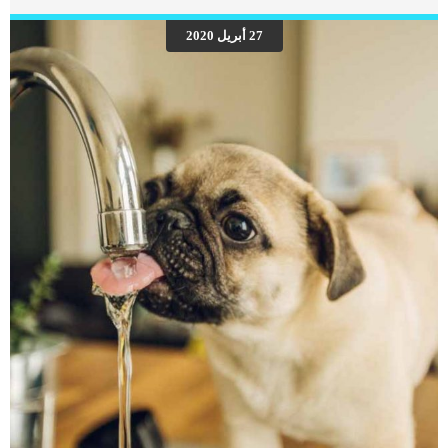
قطتك في أفضل حال؟ يمكنك متابعة القراءة في هذا المقال لمعرفة أهم 5 خطوات يجب
عليك اتباعها لتجنب مشاكل أسنان القطط إلى الأبد. 5 خطوات لتجنب مشاكل أسنان
27 أبريل 2020
القطط بشكل نهائي : الخطوة الأولى : قم باستخدا فرشاة أسنان القطط مبكرا يهتم
مربي القطط بتطعيمات القطط منذ سن مبكرة ويحرصون على تطعيم القطط في […]