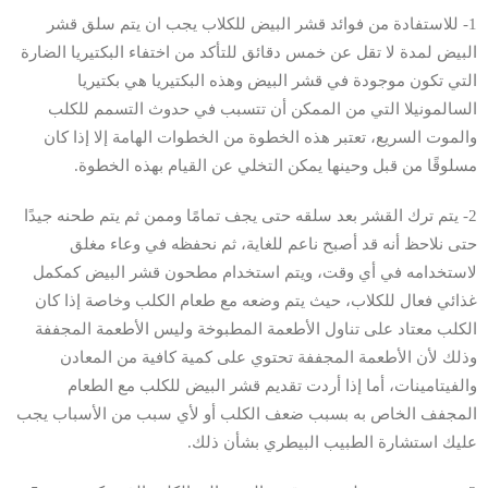
1- للاستفادة من فوائد قشر البيض للكلاب يجب ان يتم سلق قشر
البيض لمدة لا تقل عن خمس دقائق للتأكد من اختفاء البكتيريا الضارة
التي تكون موجودة في قشر البيض وهذه البكتيريا هي بكتيريا
السالمونيلا التي من الممكن أن تتسبب في حدوث التسمم للكلب
والموت السريع، تعتبر هذه الخطوة من الخطوات الهامة إلا إذا كان
مسلوقًا من قبل وحينها يمكن التخلي عن القيام بهذه الخطوة.
2- يتم ترك القشر بعد سلقه حتى يجف تمامًا وممن ثم يتم طحنه جيدًا
حتى نلاحظ أنه قد أصبح ناعم للغاية، ثم نحفظه في وعاء مغلق
لاستخدامه في أي وقت، ويتم استخدام مطحون قشر البيض كمكمل
غذائي فعال للكلاب، حيث يتم وضعه مع طعام الكلب وخاصة إذا كان
الكلب معتاد على تناول الأطعمة المطبوخة وليس الأطعمة المجففة
وذلك لأن الأطعمة المجففة تحتوي على كمية كافية من المعادن
والفيتامينات، أما إذا أردت تقديم قشر البيض للكلب مع الطعام
المجفف الخاص به بسبب ضعف الكلب أو لأي سبب من الأسباب يجب
عليك استشارة الطبيب البيطري بشأن ذلك.