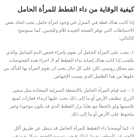
كيفية الوقاية من داء القطط للمرأة الحامل
إذا كانت هناك قطة في المنزل في وجود امرأة حامل, يجب اتخاذ بعض
الاحتياطات التي توفر الصحة الجيدة للأم وللجنين, كما سنوضح
كالتالي:
1- يجب على المرأة الحامل أن تقوم بإجراء فحص الدم الشامل والذي
يكشب إذا كانت هناك إصابة بداء القطط أم لا, اجراء هذه الفحوصات
يتم بشكل روتيني, لكن على كل حال يجب ان تقوم المرأة بها للتأكد من
خلوها من هذا الطفيل الذي يسبب الإجهاض
2 – عند قيام المرأة الحامل بالأنشطة المنزلية المعتادة مثل سقي
الزرع, تنظيف الأرض أو ما إلى ذلك يجب عليها ارتداء قفازات لمنع
تلامسها ولو بالخطأ مع بقايا براز القطط الذي قد يكون موجودا وغير
ملحوظ على الأرض أو ما إلى ذلك
3- كما أوضحنا داء القطط للمرأة الحامل قد ينتقل عن طريق أكل
اللحم غير المطهي جيدا, لذلك فيجب تسوية اللحوم بشكل جيد في