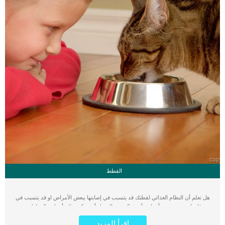
القطط
هل تعلم أن النظام الغذائي لقطتك قد يتسبب في إصابتها ببعض الأمراض او قد يتسبب في
وقايتها من مجموعة أمراض أخرى؟ يعتقد الخبراء أنه يمكن علاج أمراض القطط عن
طريق تغيير الطعام المقدم لها حسب نوعية الطعام وكمياته. في الفترة الأخيرة تم نشر
اقرأ المزيد
قائمة مكونة من عشرة أمراض تصيب القطط وهي الأمراض الأكثر شيوعًا التي قد تصاب