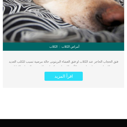
أمراض الكلاب
الكلاب
فتق الحجاب الحاجز عند الكلاب او فتق الغشاء البريتونى حالة مرضية تسبب للكلب العديد
من الاعراض وتجعله يعانى من الألم والانزعاج. يمكن ان يطلق بعض الخبراء والاطباء
البيطرين على هذه الحالة اسم فتق التامور. يمكننا وصف هذه الحالة بأنه عيب خلقي يؤثر
اقرأ المزيد
على الاتصال بين التامور (كيس مزدوج الجدار يحتوي على القلب) والصفاق (الغشاء الذي
يشكل بطانة تجويف البطن). التنفس والهضم وجميع اجهز الجسم تتأثر بهذه الحالة بشدة.
يعمل الحاجب الحاجز الخاص بكل جزء من اجزاء جسم الكلب على تثبيت الاعضاء
والاجهزة من السباحة فى جسم الكلب بحرية واصابته بالخلل. اقرا ايضا: ما هو القلس عند
الكلاب ؟ لكل عضو مكانه المخصص الذى يساعده على انجاز وظيفته بدقة. يرتبط فتق
الحجاب الحاجز بمجموعة من العلامات والاعراض التى اذا ظهرت على كلبك تتوجه به
بسرعة الى العيادة البيطرية. كما ان هذه الحالة تتوقف على مجموعة من الاسباب, يمكنك
الرجوع أليها لايجاد الحل المناسب والعلاج الامثل الذى ينقذ حياة الكلب. علامات واعراض
فتق الحجاب الحاجز عند الكلاب تعتبر الاعراض هى المسؤول الاول عن لفت نظرك
ودفعك الى طلب الاستشارة الطبية. اذا ظهرت على كلبك واحدة او اكثر من العلامات