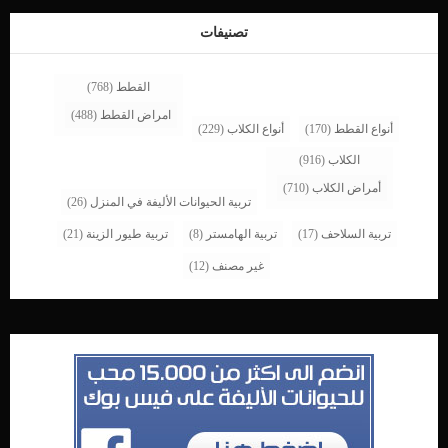
التالية فهذا يعنى ان كلبك ليس على ما يرام. تعتمد الأعراض إلى حد كبير على كمية
وطبيعة محتويات البطن التى تأثرت من هذا […]
تصنيفات
القطط
(768)
امراض القطط
(488)
أنواع القطط
(170)
أنواع الكلاب
(229)
الكلاب
(916)
أمراض الكلاب
(710)
تربية الحيوانات الأليفة في المنزل
(26)
تربية السلاحف
(17)
تربية الهامستر
(8)
تربية طيور الزينة
(21)
غير مصنف
(12)