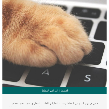
القطط
امراض القطط
حقن هرمون النمو فى القطط وسيلة يلجأ إليها الطبيب البيطرى عندما يجد انخفاض
هرمون النمو الطبيعى فى جسم القطة منخفض. هرمون النمو موجود فى جسم القطط