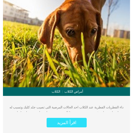
أمراض الكلاب
الكلاب
داء الفطريات الفطرية عند الكلاب احد الحالات المرضية التى تصيب جلد كلبك وتسبب له
انزعاج ومظهر غير محببين. يعتبر هذا المرض مرض جلدى نادر تسببه احد انواع
الفطريات وتعرف باسم الفطريات الفطرية. كما يمكن ان تسببه هذه المرض انواع اخرى
اقرأ المزيد
من الفطريات ولكن الشائع ان الـ Rhizopus و Mucor من اكثر انواع الفطريات التى
تسببها. تتواجد هذه الفطريات بكثرة فى التربة مما يجعلها من السهل ان تصل لكبك اذا