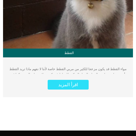
القطط
مواء القطط قد يكون مزعجا للكثير من مربي القطط خاصة لأننا لا نفهم ماذا تريد القطط
أن تخبرنا عن طريق المواء. المواء المتكرر للقطط قد يكون علامة على المرض كما قد
يكون علامة على تمام الصحة والعافية لقططتنا المحببة. يتوقف ذلك على طريقة مواء
اقرأ المزيد
القطط وكذلك طريقة حركات جسدها أثناء المواء. كما قد يكون سبب مواء القطط متعلقا
بعمر القطط ومراحل نموها. مثال على ذلك القطط الصغيرة دائما ما تقوم بالمواء طوال
الوقت عندما تشعر بالجوع أو تشعر بالبرد أو عندما تشعر بالوحده لغياب امها عنها فترة
طويلة. لكن مع نمو القطط وكبر عمرها يصبح المواء له أسباب مختلفة ومتنوعة لذلك
سوف نشرح لكم أشهر أسباب مواء القطط المتكرر وكيفية التعامل معه اقرأ أيضا: 1-
كيف تتعامل مع القطط الخائفة 2- تصرفات القطط وتفسيرها : 7 تصرفات غريبة
ومضحكة 3- هل تبكي القطط ؟ – أسباب بكاء القطط الصغيرة مواء القطط لجذب
الانتباه القطط حيوانات اجتماعية جدا ومع كثرة ارتباطها بأصحابها وحبها لهم تبدأ في التعبير
عن حبها بشتى الطرق. من تلك الطرق التي تستخدمها القطط هي المواء لجذب انتباه
أصحابها لوجودها. هل لاحظت في مرة من المرات وأنت تجلس تشاهد فيلم مفضل لك او