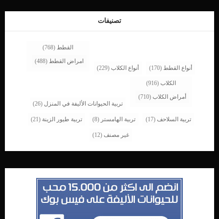
كنت تقوم بالحديث مع عائلتك بصوت عال و تضحكون ثم وجدت قطتك […]
تصنيفات
القطط
(768)
امراض القطط
(488)
أنواع القطط
(170)
أنواع الكلاب
(229)
الكلاب
(916)
أمراض الكلاب
(710)
تربية الحيوانات الأليفة في المنزل
(26)
تربية السلاحف
(17)
تربية الهامستر
(8)
تربية طيور الزينة
(21)
غير مصنف
(12)