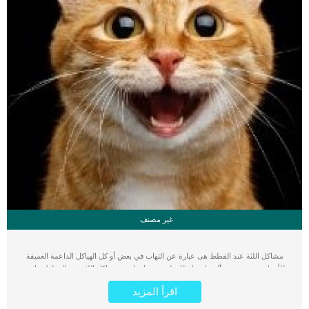
غير مصنف
مشاكل اللثة عند القطط هى عبارة عن التهاب في بعض أو كل الهياكل الداعمة العميقة
للأسنان, وهى تسبب ألم وانزعاج للقطة. تعتبر امراض ومشاكل اللثة عند القطط شائعة
للغاية بينهم. من اكثر الاسباب شيوعا التى تكمن خلف اصابة القطة بمشاكل اللثة هى
اقرأ المزيد
الاهمال وعدم نظافة الاسنان. إذا سمح لجزيئات الطعام والبكتيريا بالتراكم على طول خط
لثة القطة، فيمكن أن تشكل لوحة. عندما تقترن باللعاب والمعادن، سوف تتحول إلى