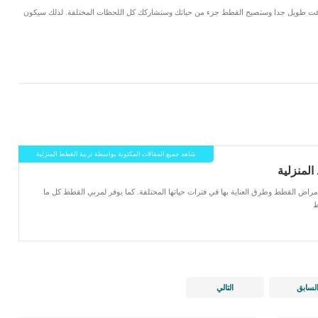
 فانك ستقضي معها وقت طويل جدا وستصبح القطط جزء من حياتك وستشاركك كل اللحظات المختلفة. لذلك سيكون
LinkedIn
Red
Pi
شاهد جميع المقالات المكتوبة بواسطة تربية القطط المنزلية
ض القطط وطرق العناية بها في فترات حياتها المختلفة. كما يوفر لمربي القطط كل ما
ط
لسابق
التالي