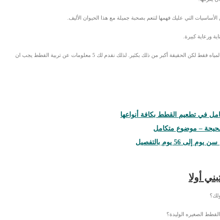
الأساسيات التي عليك فهمها لتنعم بصحبة جميلة مع هذا الحيوان الأليف.
ية ورعاية كبيرة.
يعتقد البعض ان تربية الحيوانات الأليفة تتلخص في توفير الأكل والمياه فقط لكن الحقيقة أكبر من ذلك بكثير. لذلك نقدم لك 5 معلومات عن تربية القطط يجب ان
مل في تطعيم القطط بكافة أنواعها
صحيحة – موضوع متكامل
 56 يوم بالتفصيل
ني أولا
ولك؟
القطط الصغيره الوليدة؟