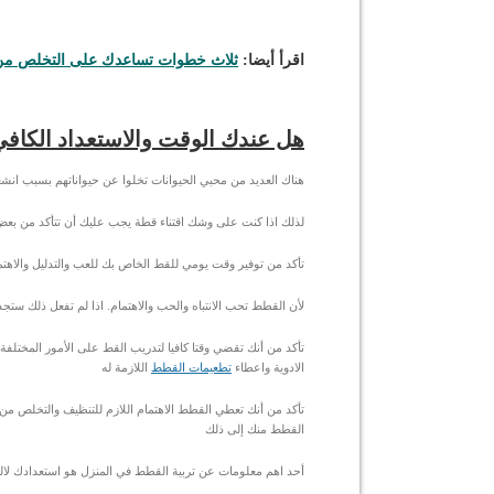
اقرأ أيضا:
ثلاث خطوات تساعدك على التخلص من
هل عندك الوقت والاستعداد الكافي
هناك العديد من محبي الحيوانات تخلوا عن حيواناتهم بسبب انشغاله
لذلك اذا كنت على وشك اقتناء قطة يجب عليك أن تتأكد من بعض
تأكد من توفير وقت يومي للقط الخاص بك للعب والتدليل والاهت
لأن القطط تحب الانتباه والحب والاهتمام. اذا لم تفعل ذلك ست
تأكد من أنك تقضي وقتا كافيا لتدريب القط على الأمور المختل
الادوية واعطاء
تطعيمات القطط
اللازمة له
تأكد من أنك تعطي القطط الاهتمام اللازم للتنظيف والتخلص من
القطط منك إلى ذلك
أحد اهم معلومات عن تربية القطط في المنزل هو استعدادك لال