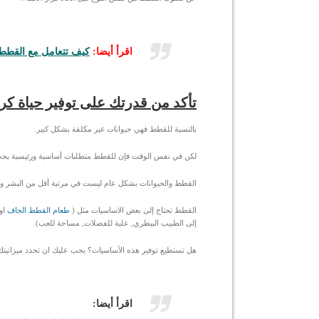
اقرأ أيضا:
كيف تتعامل مع القطط 
تأكد من قدرتك على توفير حياة كري
بالنسبة للقطط فهي حيوانات غير مكلفة بشكل كبير.
لكن في نفس الوقت فإن للقطط متطلبات أساسية ورئيسية يجب ع
القطط والحيوانات بشكل عام ليست في مرتبة أقل من البشر وواجبنا
القطط تحتاج إلى بعض الاساسيات مثل (
طعام القطط الجاف
او
إلى الطبيب البيطري, علبة للفضلات, مساحة للعب).
هل تستطيع توفير هذه الأساسيات؟ يجب عليك ان تحدد ميزانيتك
اقرأ أيضا: