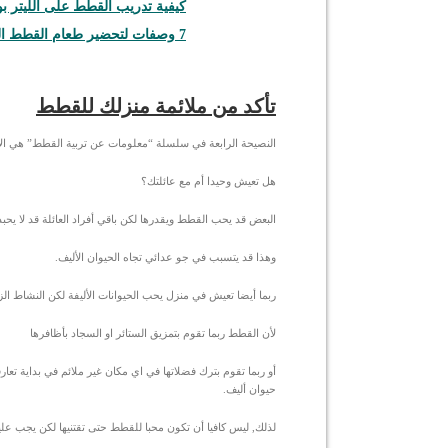
كيفية تدريب القطط على الليتر 
7 وصفات لتحضير طعام القطط المنزلية
تأكد من ملائمة منزلك للقطط
النصيحة الرابعة في سلسلة “معلومات عن تربية القطط” هي الاهت
هل تعيش وحيدا أم مع عائلتك؟
البعض قد يحب القطط ويقدرها لكن باقي أفراد العائلة قد لا يحب
وهذا قد يتسبب في جو عدائي تجاه الحيوان الأليف.
ربما أيضا تعيش في منزل يحب الحيوانات الأليفة لكن النشاط الز
لأن القطط ربما تقوم بتمزيق الستائر او السجاد بأظافرها
أو ربما تقوم بترك فضلاتها في اي مكان غير ملائم في بداية تعارف
حيوان أليف.
لذلك, ليس كافيا أن تكون محبا للقطط حتى تقتنيها لكن يجب عليك 