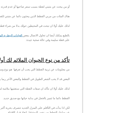
أو من يبحث عن متبني لقطة بسبب سفر صاحبها أو عدم قدرته ع
هناك المئات من مربي القطط الذين يبحثون دائما عن متبني للق
لذلك عليك أولا ان تبحث في المحيطين حولك بدلا من شراء قطة م
بالطبع يمكنك أيضا ان تحاول الاتصال ببعض
العيادات البيطرية ال
على قطة سليمة وفي حالة صحية جيدة.
تأكد من نوع الحيوان الملائم لك أولا
من معلومات عن تربية القطط التي يجب أن تعرفها هو نوع وسلالة
البعض قد لا يحب الشعر الطويل في القطط والبعض الآخر ربما ي
لذلك عليك أولا ان تتأكد ان صفات القطة التي ستقتنيها ملائم
القطط دائما ما تتميز بالخجل في بداية حياتها مع صديق جديد.
لكن اذا بدأت في التأقلم على المنزل الجديد تتصرف بحرية أك
عن سلوك القطط من نفس النوع قبل اتخاذ قرار الاقتناء.