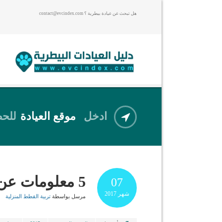
هل تبحث عن عيادة بيطرية ؟ contact@evcindex.com
ادخل
موقع العيادة
للحص
5 معلومات عن تربية القطط قبل الشراء
07
شهر
2017
مرسل بواسطة
تربية القطط المنزلية