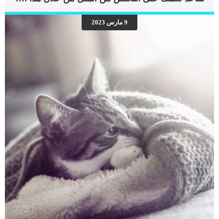
للكلاب المصابة بسرطان الحنجرة. كما اثبتت العديد من الدراسات حول هذه الحالة ان
الكلاب ذات السلالات الضخمة هى الاكثر عرضة للاصابة بهذه الحالة مثل الجيرمن
9 مارس 2023
والبوكسير. سرطان القصبة الهوائية يمكن ان يبدأ بالنمو فى اكثر من مكان, ولكن يبدأ فى
الحلق فى معظم الحالات. يعتبر انسداد مجرى الهواء من اكثر الاعراض خطورة التى تثير
قلق ملاك الكلاب المصابين بسرطانا لحلق. اعراض سرطان الحلق عند الكلاب […]