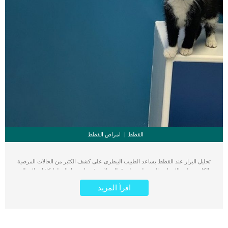
القطط
امراض القطط
تحليل البراز عند القطط يساعد الطبيب البيطرى على كشف الكثير من الحالات المرضية
الكامنة خلف الاعراض التى تظهر على قطك ولا تعرف ما سببها. القطط كائنات لا تملك
لغة حوارية ولا يمكنها وصف ما تشعر به من ألم وانزعاج. يتم اللجوء الى تحليل البراز
اقرأ المزيد
والتحاليل الاخرى المعملية والاشعات الى الكشف عن المشكلة الصحية التى يعانى منها
القط. اقرأ ايضا: ما هو حل اصدار الغازات كثيرا عند القطط ؟ كما يكشف تحليل البراز عن
الطفيليات التي تصيب بشكل متكرر الجهاز الهضمي للقطط ، والتي يمكن أن تسبب
أعراضًا مثل الإسهال والقيء وفقدان الوزن غير المبرر والخمول وضعف الشهية والتورم أو
التهيج العام فقط. في كثير من الحالات ، قد تكون أعراض العدوى الطفيلية خفيفة أو غير