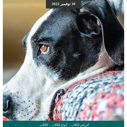
بدوره يمكن أن يسبب مضاعفات تشمل القلب والعين والعديد من أجهزة الجسم الأخرى.
10 نوفمبر 2022
اقرأ ايضا: عدوى الدماغ عند القطط “ماذا تعرف عنها؟” اعراض وعلامات اصابات الدماغ
عند القطط تختلف الأعراض وتعتمد على سبب وشدة إصابة الدماغ النوبات فقدان الوعي
وضعية غير طبيعية حركات غير منتظمة نزيف الأذن أو […]
أمراض الكلاب
أنواع الكلاب
الكلاب