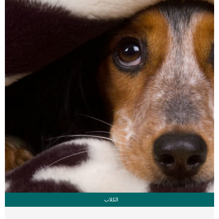
تظهر ان الكلب معرض لخطر الإصابة بسرطان القلب ، ولكن ليس لديه أعراض ولا
تغييرات في القلب. _المرحلة الثانية,يعاني الكلب […]
الكلاب