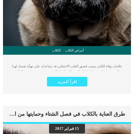
أمراض الكلاب
الكلاب
علامات وفاة الكلب بسبب قصور القلب الاحتقانى قد تساعدك على تهيأة نفسك لهذا
الحدث, واتخاذ جميع احتياطتك انت وباقى افراد الاسرة. يعتبر مرض قصور القلب
الاحتقانى من اخطر الحالات المرضية التى يمكن ان يتعرض لها جميع الكائنات الحية بما فى
اقرأ المزيد
ذلك الكلاب والقطط. كما ان القلب يعتبر عضوا رئيسيا فى جسم الكلاب, واى قصور به
يعتبر قصور فى باقى اجزاء الجسم. يحدث قصور القلب الاحتقاني (CHF) عندما يكون
القلب غير قادر على ضخ الدم بشكل كافٍ في جميع أنحاء الجسم. ينتج عن ذلك عودة
الدم إلى الرئتين وتراكم السوائل في تجاويف الجسم ، مما يقيد القلب والرئتين ويمنع
تدفق الأكسجين الكافي في جميع أنحاء الجسم. اقرا ايضا: اعراض وعلامات تضخم القلب
عند الكلاب فى هذا المقال سنطلعك على بعض العلامات التي تشير إلى أن كلبك قد
طرق العناية بالكلاب في فصل الشتاء وحمايتها من الأمراض
اقترب من مرحلة يحتافيها إلى رعاية المسنين أو قد تفكر في القتل الرحيم. يمكننا اختصار
هذه العلامات على شكل مجموعة من المراحل التى يتدرجها الكلب الى ان يصل الى
النهاية. اهم علامات وفاة الكلاب بسبب قصور القلب الاحتقانى كما ذكرنا ستكون هذه
15 فبراير 2017
العلامات عبارة عن مراحل متدرجة الى المرحلة الاخيرة وهى الوفاة. _المرحلة الاولى,