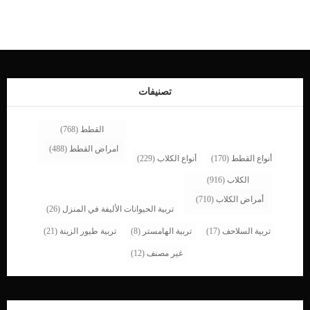
موجودة ، وهذا هو سبب أهمية اختبار البراز المنتظم. اضافة الى الكشف الدورى المنتظم
فى العيادة البيطرية للاطمئنان على القطة من حين لاخر. دور تحليل البراز فى اكتشاف
العدوى الطفيلية عند القطط تساعد تحاليل البراز على الكشف عن العديد من انواع
العدوى الطفيلية فى الامعاء مثل: _الديدان الاسطوانية وهى طفيليات تنتقل داخل الأمعاء
وتسبب داء الصَفَر الذي يمكن أن يؤدي إلى انتفاخ البطن ، بالإضافة إلى مشاكل معوية
مثل الإسهال وفقدان الوزن والقيء. اقرأ ايضا: كيفية ادارة الامساك عند القطط _الديدان
الخطافية تسبب البراز الأسود […]
تصنيفات
القطط
(768)
امراض القطط
(488)
أنواع القطط
(170)
أنواع الكلاب
(229)
الكلاب
(916)
أمراض الكلاب
(710)
تربية الحيوانات الأليفة في المنزل
(26)
تربية السلاحف
(17)
تربية الهامستر
(8)
تربية طيور الزينة
(21)
غير مصنف
(12)