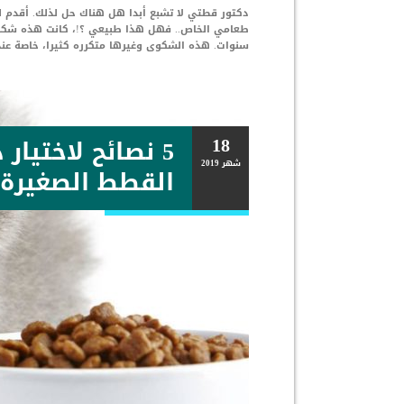
دكتور قطتي لا تشبع أبدا هل هناك حل لذلك. أقدم له
سنوات. هذه الشكوى وغيرها متكرره كثيرا، خاصة عند
18
5 نصائح لاختيار
شهر
2019
القطط الصغيرة