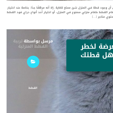
ن وجود قطة في المنزل شئ ممتع للغاية ،إلا أنه مرهقًا جدًا. بخاصة عند اختيار
ام القطط طعام منزلي مصنوع في المنزل، أو اختيار أحد أنواع دراي فود القطط
حتوي متاجر […]
مرسل بواسطة
تربية
 معرضة لخطر
القطط المنزلية
 هل قطتك
القطط