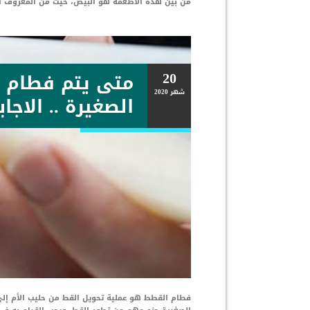
من بين هذه الأطعمة هو البيض، حيث من المعروف انه
20
متى يتم فطام 
شهر
2020
الصغيرة .. الاجا
فطام القطط هو عملية تحويل القط من حليب الأم إلى