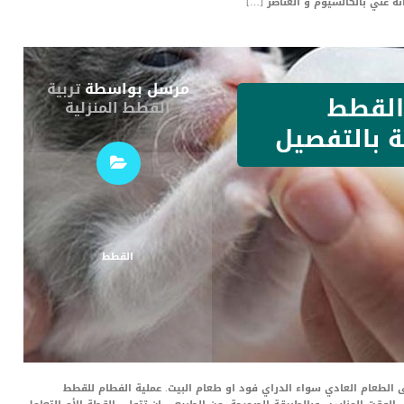
 غني بالكالسيوم و العناصر […]
مرسل بواسطة
تربية
القطط
القطط المنزلية
بة بالتفصيل
القطط
 الطعام العادي سواء الدراي فود او طعام البيت. عملية الفطام للقطط