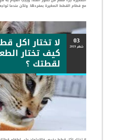
الصغيرة جزء مهم من تطور القط، ويجب القيام به في 
مع فطام القطط الصغيرة بمفردها. ولكن عندما تواجه
03
لا تختار اكل قط
شهر
2019
كيف تختار الطع
لقطتك ؟
لا تختار اكل قطط رخيص فالاعتماد على اطعام قطتك 