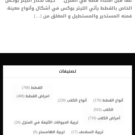
لها قبل اقتناء قطة في المنزل. كيف نختار الليتر بوكس
الخاص بالقطط يأتي الليتر بوكس في أشكال وأنواع معينة.
فمنه المستدير والمستطيل و المغلق من […]
تصنيفات
القطط
(768)
امراض القطط
(488)
أنواع القطط
(170)
أنواع الكلاب
(229)
الكلاب
(916)
أمراض الكلاب
(710)
تربية الحيوانات الأليفة في المنزل
(26)
تربية السلاحف
(17)
تربية الهامستر
(8)