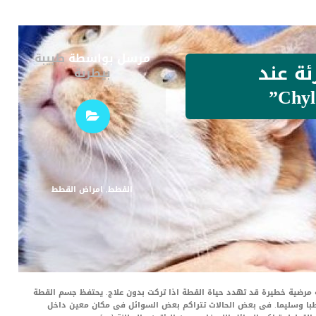
مرسل بواسطة
طبيبة
ئة عند
بيطرية
القطط
,
امراض القطط
رئة عند القطط “Chylothorax” هى حالة مرضية خطيرة قد تهدد حياة القطة اذا تركت بدون علاج. يحتفظ جسم القطة
با وسليما. فى بعض الحالات تتراكم بعض السوائل فى مكان معين داخل