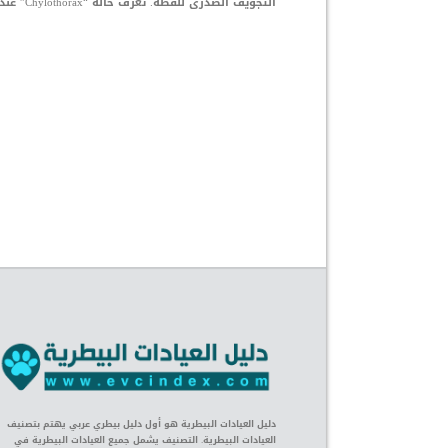
التجويف الصدرى للقطة. تعرف حالة “Chylothorax” عند القطط بتراكم السائل الليمفاوي بين الرئتين والبطانة […]
دليل العيادات البيطرية هو أول دليل بيطري عربي يهتم بتصنيف
العيادات البيطرية. التصنيف يشمل جميع العيادات البيطرية في