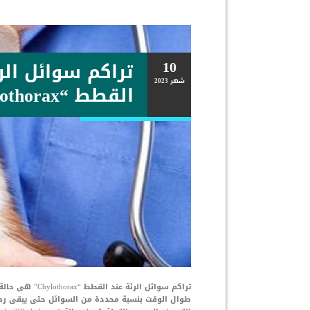
10
تراكم سوائل الر
شهر
2023
القطط “Chylothorax”
تراكم سوائل ال
طوال الوقت بنسبة محددة من السوائل حتى يبقى رط