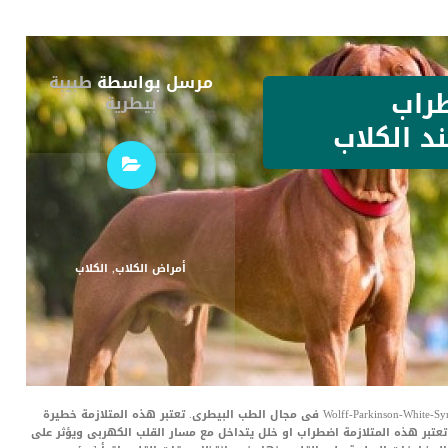
مرسل بواسطة
طبيبة
راب
بيطرية
د الكلاب
أمراض الكلاب
,
الكلاب
اضطراب كهربية القلب عند الكلاب تعرف باسم Wolff-Parkinson-White-Syndrome فى مجال الطب البيطرى. تعتبر هذه المتلازمة خطيرة
ا تعتبر هذه المتلازمة اضطراب او خلل يتداخل مع مسار القلب الكهربى ويؤثر على