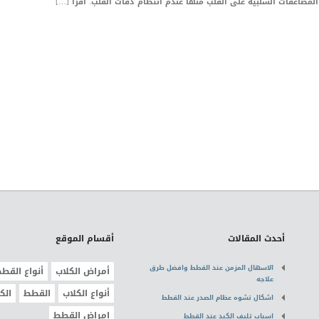
لمضاعفات السلبية على القلب منها عندم انتظام دقات القلب. اقرأ […]
أحدث المقالات
أقسام الموقع
الاسهال المزمن عند القطط وافضل طرق
أمراض الكلاب
أنواع القط
علاجه
أنواع الكلاب
القطط
الك
اشكال تشوه عظام الصدر عند القطط
امراض القطط
اسباب تليف الكبد عند القطط