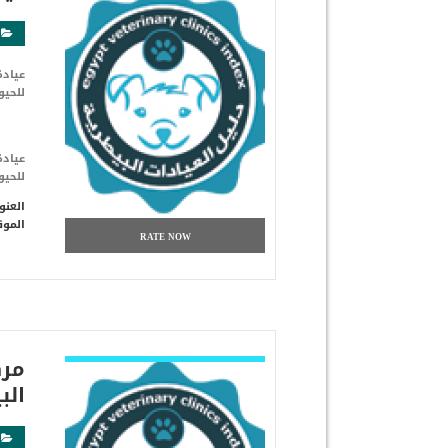
للحيو
للحيو
العنو
الموق
RATE NOW
شاهد التفاصيل
الب