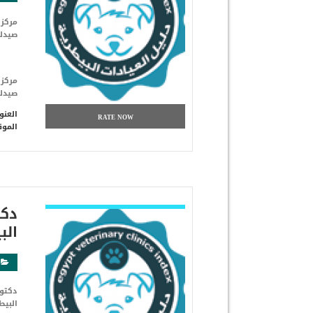
صيدلي
صيدلي
العنو
RATE NOW
الموق
شاهد التفاصيل
دكت
الب
دكتور
البيط