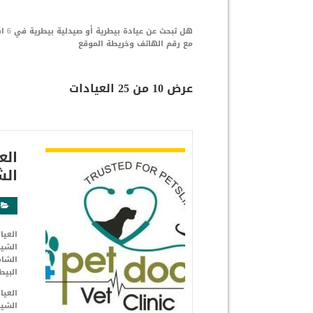
هل 
مع رقم الهاتف وخريطة الموقع
عرض 10 من 25 العيادات
شاهد التفاصيل
الع
الش
العيا
الشام
البيط
العيا
الشيخ زايد و 6 أكتوبر في م