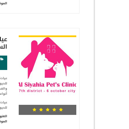
الموق
شاهد التفاصيل
عيا
السابع
للحيو
والفح
أنوا
للحيو
العنو
الموق