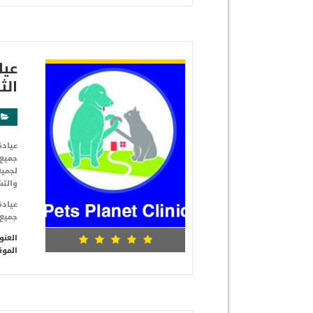
شاهد التفاصيل
عيا
الثامن
جميع 
لجميع
والت
جميع 
العنو
الموق