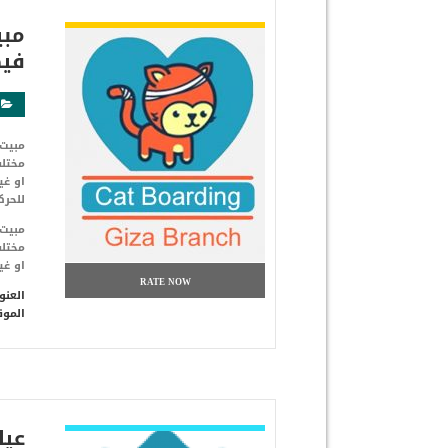
شاهد التفاصيل
مبي
فيص
مبيت
مختل
او غي
للحرك
مبيت
مختل
او غي
RATE NOW
العنو
الموق
شاهد التفاصيل
عيادة o Vet