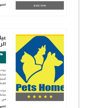
العنو
RATE NOW
شاهد التفاصيل
عيا
الرابع،
مناطق
أفضل 
للقطط
مناطق
في…
العنو