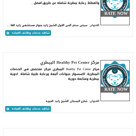
والقطط. رعاية بيطرية شامله عن طريق افضل…
RATE NOW
س
يتى سنتر الحى الاول الشيخ زايد بجوار مستشفي زايد العام. الشيخ زايد. مصر
العنوان:
شاهد خدمات وهاتف العيادة
مركز Healthy Pet Center البيطري
مركز Healthy Pet Center البيطري مركز متخصص في الخدمات
البيطرية. اكسسوار حيوانات أليفة ورعاية طبية شاملة. ادوية
بيطرية ومتابعة دورية
RATE NOW
العنوان:
شارع البستان, الشيخ زايد. الجيزة
شاهد خدمات وهاتف العيادة