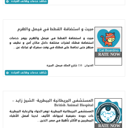
شاهد خدمات وهاتف العيادة
مبيت و استضافة القطط في فيصل والهرم
مبيت و استضافة القطط في فيصل والهرم يوفر خدمات
استضافة قطتك لفترات مختلفة داخل مكان آمن و نظيف و
مجهز حتى تحافظ على قطتك في وقت سفرك او غيابك عن…
RATE NOW
العنوان:
156 شارع الملك فيصل، الجيزة
شاهد خدمات وهاتف العيادة
المستشفى البريطانية البيطرية- الشيخ زايد –
British Animal Hospital
المستشفى البريطانية البيطرية توفر الدواء والرعاية البيطرية
ذات جودة حقيقية لحيوانك الأليف. لدينا أفضل الأطباء
البيطريين و الأكثر تأهيلا في مصر، الذين…
RATE NOW