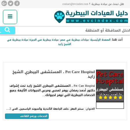
هل تبحث عن عيادة بيطرية ؟ contact@evcindex.com
.
ادخل المحافظة أو المنطقة
أنت هنا:
الصفحة الرئيسية
/
عيادات بيطرية في مصر
/
عيادة بيطرية في الجيزة
/
عيادة بيطرية في
الشيخ زايد
Pet Care Hospital ، المستشفى البيطري الشيخ
زايد
Pet Care Hospital ، المستشفى البيطري الشيخ زايد تحت إشراف
دكتور أحمد رمضان يوفر لمحبي ومربي الحيوانات الأليفة جميع
الخدمات البيطرية التي توفر لحيوانك…
س
نتر المعز، خلف الجامعة الكندية وكمبوند الياسمين، الحي 12 ، الشيخ زايد، الجيزة
العنوان:
الخدمات ورقم الهاتف