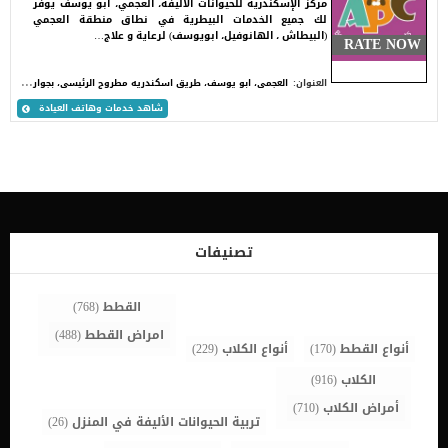
مركز الإسكندرية للحيوانات الاليفة، العجمي، ابو يوسف يوفر
لك جميع الخدمات البيطرية في نطاق منطقة العجمي
(البيطاش ، الهانوفيل، ابويوسف) لرعاية و علاج…
RATE NOW
ا
لعجمى، ابو يوسف، طريق اسكندريه مطروح الرئيسى، بجوار مدرسة ابو يوسف الخاصه
العنوان:
شاهد خدمات وهاتف العيادة
تصنيفات
القطط
(768)
امراض القطط
(488)
أنواع القطط
(170)
أنواع الكلاب
(229)
الكلاب
(916)
أمراض الكلاب
(710)
تربية الحيوانات الأليفة في المنزل
(26)