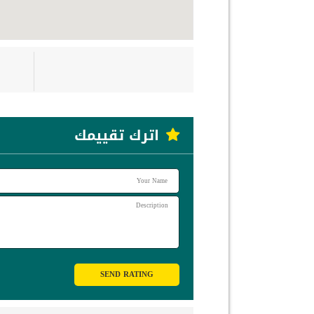
اترك تقييمك
SEND RATING