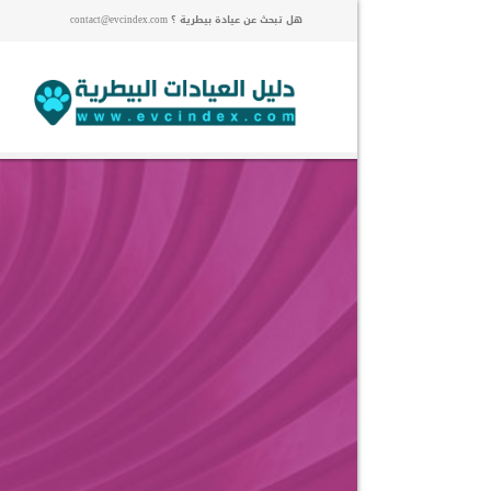
هل تبحث عن عيادة بيطرية ؟ contact@evcindex.com