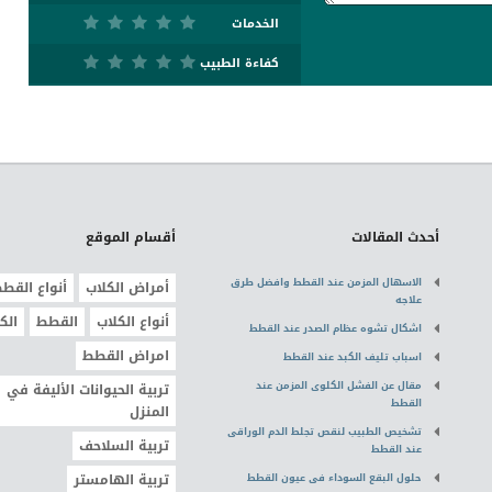
الخدمات
كفاءة الطبيب
أحدث المقالات
أقسام الموقع
الاسهال المزمن عند القطط وافضل طرق
أمراض الكلاب
أنواع القط
علاجه
أنواع الكلاب
القطط
الك
اشكال تشوه عظام الصدر عند القطط
امراض القطط
اسباب تليف الكبد عند القطط
مقال عن الفشل الكلوى المزمن عند
تربية الحيوانات الأليفة في
القطط
المنزل
تشخيص الطبيب لنقص تجلط الدم الوراقى
تربية السلاحف
عند القطط
حلول البقع السوداء فى عيون القطط
تربية الهامستر