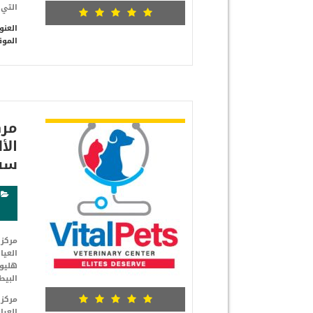
التي 
العنو
الموق
شاهد التفاصيل
مرك
سفي
العيا
هليوب
البيط
العيا