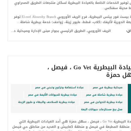
توفير الخدمات الخاصة بالعيادة البيطرية لسكان منتجعات الطريق الصحراوي
ط مدينة سفنكس…
عيادة بيست فور بيتس البيطرية، فرع الريف الأوروبي El-reef Alouroby Branch توفر
بعة الدورية لأليفك (كلاب، قطط، طيور زينة، زواحف) خدمة بيطرية شاملة…
ان:
الريف الأوروبي، الطريق الرئيسي بجوار مبنى الإدارة وصيدلية د.أحمد فريد
العيادة البيطرية Go Vet ، فيصل ،
ل حمزة
صيدلية بيطرية في مصر
عيادة استضافة وتزاوج وتبني في مصر
عيادة بيطرية شاملة في مصر
عيادة بيطرية للحيوانات الأليفة في مصر
عيادة بيطرية للدواجن في مصر
عيادة بيطرية للسلاحف والببغاء و طيور الزينة
محل بيع مستلزمات حيوانات اليفة
العيادة البيطرية Go Vet ، فيصل ، سهل حمزة هي أحد العيادات البيطرية التي
 منطقة المطبعة في فيصل و منطقة كعابيش و العديد من مناطق حي فيصل