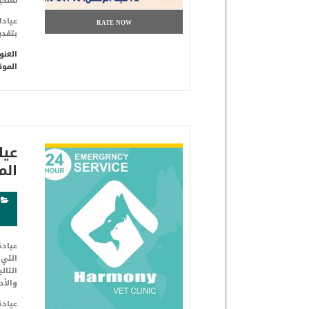
تشخيص
عيادا
RATE NOW
بتقدي
العنو
الموق
شاهد التفاصيل
عيا
المعادي 
التي 
التال
والأد