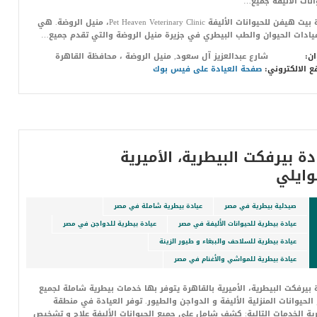
انات الأليفة جميع…
عيادة بيت هيفن للحيوانات الأليفة Pet Heaven Veterinary Clinic، منيل الروضة. هي
يادات الحيوان والطب البيطري في جزيرة منيل الروضة والتي تقدم جميع…
ان:
شارع عبدالعزيز آل سعود, منيل‎ الروضة ، محافظة القاهرة‬
ع الالكتروني:
صفحة العيادة على فيس بوك
دة بيرفكت البيطرية، الأميرية
وايلي
صيدلية بيطرية في مصر
عيادة بيطرية شاملة في مصر
عيادة بيطرية للحيوانات الأليفة في مصر
عيادة بيطرية للدواجن في مصر
عيادة بيطرية للسلاحف والببغاء و طيور الزينة
عيادة بيطرية للمواشي والأغنام في مصر
 بيرفكت البيطرية، الأميرية بالقاهرة يتوفر بها خدمات بيطرية شاملة لجميع
 الحيوانات المنزلية الأليفة و الدواجن والطيور. توفر العيادة في منطقة
رية الخدمات التالية: كشف شامل على جميع الحيوانات الأليفة علاج و تشخيص