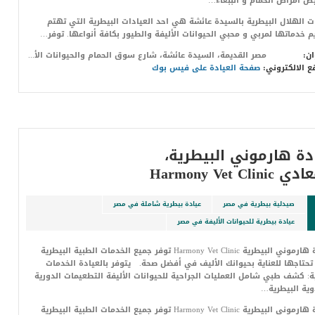
 أمراض الحمام و الببغاء…
ت الهلال البيطرية بالسيدة عائشة هي احد العيادات البيطرية التي تهتم
م خدماتها لمربي و محبي الحيوانات الأليفة والطيور بكافة أنواعها. توفر…
ان:
مصر القديمة، السيدة عائشة، شارع سوق الحمام والحيوانات الأليفة، الخارطة القديمه، أمام دار المناسبات.
ع الالكتروني:
صفحة العيادة على فيس بوك
دة هارموني البيطرية،
Harmony Vet Clinic
صيدلية بيطرية في مصر
عيادة بيطرية شاملة في مصر
عيادة بيطرية للحيوانات الأليفة في مصر
عيادة هارموني البيطرية Harmony Vet Clinic توفر جميع الخدمات الطبية البيطرية
تحتاجها للعناية بحيوانك الأليف في أفضل صحة. يتوفر بالعيادة الخدمات
ية: كشف طبي شامل العمليات الجراحية للحيوانات الأليفة التطعيمات الدورية
وية البيطرية…
عيادة هارموني البيطرية Harmony Vet Clinic توفر جميع الخدمات الطبية البيطرية