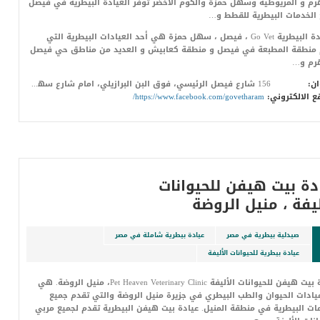
رم و المريوطية وسهل حمزة والكوم الأخضر توفر العيادة البيطرية في فيصل
الخدمات البيطرية للقطط و…
العيادة البيطرية Go Vet ، فيصل ، سهل حمزة هي أحد العيادات البيطرية التي
 منطقة المطبعة في فيصل و منطقة كعابيش و العديد من مناطق حي فيصل
هرم و…
ان:
156 شارع فيصل الرئيسي، فوق البن البرازيلي، امام شارع سهل حمزة، الكوم الأخضر، فيصل
ع الالكتروني:
https://www.facebook.com/govetharam/
دة بيت هيفن للحيوانات
ليفة ، منيل الروضة
صيدلية بيطرية في مصر
عيادة بيطرية شاملة في مصر
عيادة بيطرية للحيوانات الأليفة
عيادة بيت هيفن للحيوانات الأليفة Pet Heaven Veterinary Clinic، منيل الروضة. هي
يادات الحيوان والطب البيطري في جزيرة منيل الروضة والتي تقدم جميع
ات البيطرية في منطقة المنيل. عيادة بيت هيفن البيطرية تقدم لجميع مربي