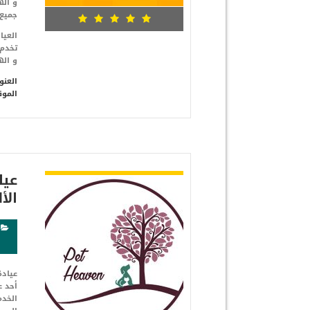
و اله
جميع 
تخدم
و ال
العنو
الموق
شاهد التفاصيل
عيا
الأ
أحد ع
الخدم