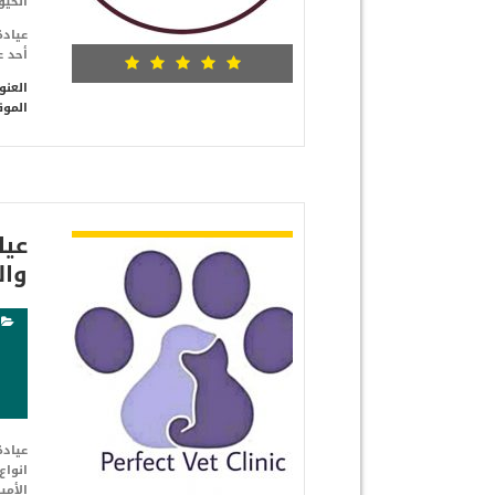
الحيو
أحد ع
العنو
الموق
شاهد التفاصيل
عيا
وال
عيادة
انواع
الأمي