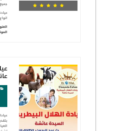
جميع
عيادة
انواع
العنو
الموق
شاهد التفاصيل
عيا
عائ
عيادا
بتقدي
العيا