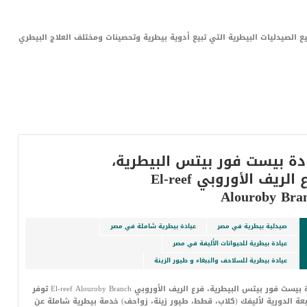
صيدليات البيطرية التي تبيع أدوية بيطرية وتحصينات ومختلف العلاج البيطري
العدد:
ترتيب بواسطة:
الترتيب:
10
التاريخ
دة بيست فور بيتس البيطرية،
فرع الريف الأوروبي El-reef
Alouroby Bra
صيدلية بيطرية في مصر
عيادة بيطرية شاملة في مصر
عيادة بيطرية للحيوانات الأليفة في مصر
عيادة بيطرية للسلاحف والببغاء و طيور الزينة
عيادة بيست فور بيتس البيطرية، فرع الريف الأوروبي El-reef Alouroby Branch توفر
بعة الدورية لأليفك (كلاب، قطط، طيور زينة، زواحف) خدمة بيطرية شاملة عن