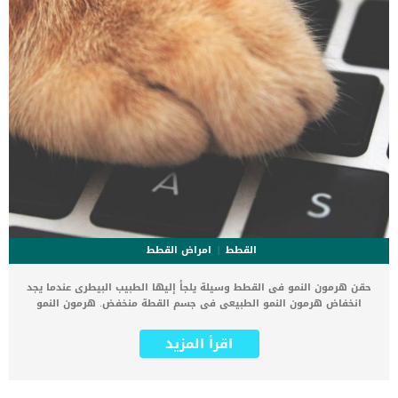
القطط
امراض القطط
حقن هرمون النمو فى القطط وسيلة يلجأ إليها الطبيب البيطرى عندما يجد
انخفاض هرمون النمو الطبيعى فى جسم القطة منخفض. هرمون النمو
موجود فى جسم القطط بشكل طبيعى وخصوصا عند القطط الأصغر سنا
لانها تحتاجه لبناء جسمها حتى تصل الى البلوغ. عندما تصل القطط الى
اقرأ المزيد
سن البلوغ نجد أن كمية هرمون النمو توقفت عند حد معين والذى بدوره
يساعد القطة على التعافي من الأمراض وتحمل الإصابات. اقرأ ايضا: أسباب
مرض السكر في القطط إجراءات حقن هرمون النمو عند القطط هناك عدة