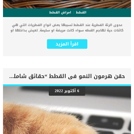
القطط
امراض القطط
عدوى الرئة الفطرية عند القطط تسببها بعض انواع الفطريات التي هي
كائنات حية تهاجم القطه سواء كانت مريضة او سليمة, تعيش بداخلها او
على جسمها من الخارج تتغذى وتتكاثر وتسبب مضاعفات لقطتك. كما ان
عدوى الرئة الفطرية عند القطط هى نوع من أنواع الفطريات التى تصيب
اقرأ المزيد
الجهاز التنفسي والرئتين خاصة. الفطريات موجودة حولنا فى كل مكان
مثل الماء والتربة, وهما اهم مصدرين لإصابة قطتك بعدوى الرئة الفطرية.
اقرأ ايضا: صوت القرقرة عند القطط “كل ماتريد معرفته” ما هي أعراض
العدوى بالفطريات في الرئة عند القطط ؟ تختلف الأعراض باختلاف نوع
الفطر الذى يصيب القطة ولكن بشكل عام هناك أعراض عامة وثابتة لإصابة
عدوى الرئة عند القطط. فقدان شهيةحمىصعوبة تنفسفقدان
حقن هرمون النمو فى القطط “حقائق شاملة”
وزناسهالتقيؤتشنج العضلاتالضعف العامتورم جيوب الانفيةالتهاب
رئوىآفات على العينالعطسالعرجالاكتئابالنوباتنزيف الأنفتضخم الغدد
الليمفاوية. اقرأ ايضا: 10 تصرفات تفعلها القطط تدل على اصابتها
6 أكتوبر 2022
بالامراض تعرف على أسباب عدوى الرئة الفطرية عند القطط ترجع عدوى
الرئة الفطرية التي تصيب قطتك الى عدة اسباب وأكثرها شيوعا : ضعف
جهاز المناعةاستنشاق او ابتلاع الجراثيم الفطريةالتعرض للجراثيم الفطرية
مباشرة من خلال التربة. اقرأ ايضا: تشوه عظام الصدر عند القطط وكيف
تتعامل معها تشخيص الطبيب البيطري لعدوى الرئة بالفطريات في القطط
للوصول الى تشخيص طبى دقيق سوف يقوم الطبيب البيطرى بطرح بعض
الاسئلة عليك بخصوص تاريخ قطك العلاجى والصحى […]