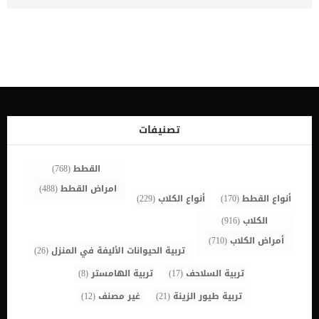
بالتفصيل على الكمية المتوازنة من مدن الصوديوم التى يجب ان تدخل
جسم كلبك يوميا. كما سنتعرف على أهميته واعراض نقص وزيادة نسبة
المعدن داخل جسم الكلب. اثبتت الدراسات ان ارتفاع نسبة الصوديوم فى
الدم تسبب ارتفاع ضغط الدم وأمراض القلب. اذا كنت تمتلك كلبا او لا فأنت
بالطبع لديك خلفية حول مخاطر زيادة نسبة الصوديوم داخل جسم البشر,
فماذا عن الكلاب ؟ اقرأ ايضا: أعراض نقص المنجنيز عند الكلاب وتأثيره على
نمو العظام تحتاج الكلاب إلى استهلاك كميات كبيرة نسبيًا من الصوديوم
مقارنة بالمعادن الدقيقة الأخرى للبقاء بصحة جيدة. عندما يمتزج الصوديوم
بالماء داخل جسم الكلب فإنه ينتج أيونات مشحونة تعمل على تشغيل
العديد من عمليات التمثيل الغذائي مثل: الحفاظ على نسبة السوائلتعزيز
تصنيفات
وظيفة الأعصاب والعضلات كما عليك ان تعرف بالتفاصيل المدخل اليومى
الموصى به من الصوديوم سواء عن طريق الأطعمة او الادوية. حيث […]
القطط
(768)
امراض القطط
(488)
أنواع القطط
(170)
أنواع الكلاب
(229)
الكلاب
(916)
أمراض الكلاب
(710)
تربية الحيوانات الأليفة في المنزل
(26)
تربية السلاحف
(17)
تربية الهامستر
(8)
تربية طيور الزينة
(21)
غير مصنف
(12)