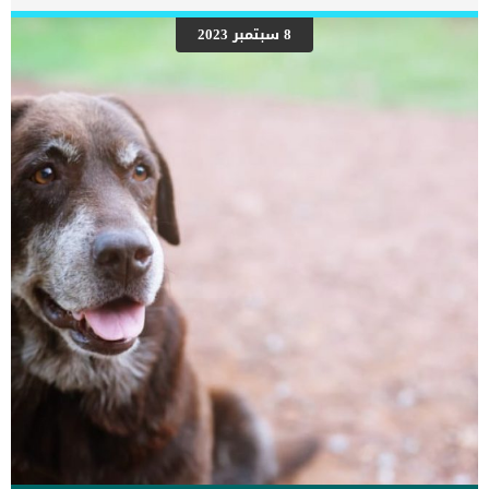
رعاية المسنين أو قد تفكر في القتل الرحيم. يمكننا اختصار هذه العلامات
على شكل مجموعة من المراحل التى يتدرجها الكلب الى ان يصل الى
8 سبتمبر 2023
النهاية. اهم علامات وفاة الكلاب بسبب قصور القلب الاحتقانى كما ذكرنا
ستكون هذه العلامات عبارة عن مراحل متدرجة الى المرحلة الاخيرة وهى
الوفاة. _المرحلة الاولى, تظهر ان الكلب معرض لخطر الإصابة بسرطان
القلب ، ولكن ليس لديه أعراض ولا تغييرات في القلب. _المرحلة
الثانية,يعاني الكلب […]