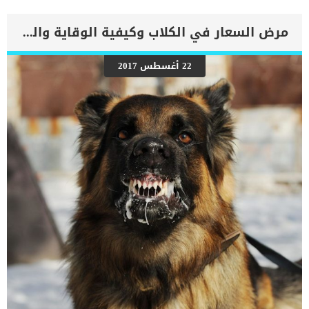
إجراءات يقوم بها الطبيب البيطري قبل وأثناء وبعد حقن القطة بهذه
الهرمونات تحاليل الدم والفحص الشامل لصحة القطة لان هناك بعض
أشكال العدوى تتفاقم مع هرمونات النمو وتصبح أكثر خطورة.تنظيف مكان
مرض السعار في الكلاب وكيفية الوقاية والعلاج
معين على جسم القطة لإدخال حقن الهرمون تحت الجلد وضمان عدم حدوث
اى تلوث او عدوى وغالبا يكون هذا المكان بالقرب من كتف القطة.بعد
الحقن يتم تدليك هذه المنطقة لمنع تكوين اى تورم او زوائد جلدية تدفع
22 أغسطس 2017
القطة فيما بعد بعضها او خدشهاتستغرق عملية حقن هرمونات النمو
دقائق معدودة ولا تحتم تخدير القطة. اقرأ ايضا: جدول طعام القطط
الصغيرة من سن شهرين الى 6 أشهر تعرف على مدى فعالية تعزيز
هرمون النمو عند القطط تحتاج القطط الى زيادة هرمون النمو عندما
تعانى من نقص هذا الهرمون يؤثر ذلك […]