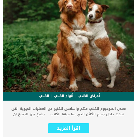
أمراض الكلاب
أنواع الكلاب
الكلاب
معدن الصوديوم للكلاب مهم واساسى للكثير من العمليات الحيوية التى
تحدث داخل جسم الكائن الحي بما فيها الكلاب. يشيع بين الجميع ان
معدن الصوديوم خطير ومضر بصحة الكائنات الحية ولكن هذا غير صحيح.
معدن الصوديوم للكلاب ولجميع الكائنات الحية مثلها كمثل جميع المعادن
اقرأ المزيد
الأخرى, زيادته ونقصانه يسبب مخاطر صحية. اقرأ ايضا: أعراض نقص المنجنيز
عند الكلاب وتأثيره على نمو العظام فى هذا المقال سوف نتعرف