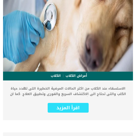
أمراض الكلاب
الكلاب
الاستسقاء عند الكلاب من اكثر الحالات المرضية الخطيرة التى تهدد حياة
الكلب والتى تحتاج الى الاكتشاف السريع والفورى وتطبيق العلاج. كما ان
الاستسقاء ، المعروف أيضًا باسم الانصباب البطني أو السائل البطني الحر ،
هو حالة طبية خطيرة قد تهدد الحياة حيث تمتلئ بطن الكلب بالسوائل.
اقرأ المزيد
يمكن ان يحدث الاستسقاء عند الكلاب فى العديد من الاماكن بخلاف البطن
مثل الرئة او القلب او المخ. اقرا ايضا: تليف الكبد مجهول السبب عند
الكلاب يعتبر استسقاء البطن من اشرس واخطر انواع الاستسقاء التى
يمكن ان يتعرض لها الكائن الحى بما فى ذلك الكلاب يحتوي البطن على
أعضاء مهمة مثل الكبد ، والبنكرياس ، والمعدة ، والأمعاء ، والطحال ،