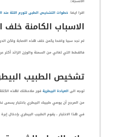
الأنسجة).
اقرا ايضا:
خطوات التشخيص الطبى لتورم اللثة عند ا
الاسباب الكامنة خلف 
لم نجد سببا واضحا يكمن خلف هذه الاصابة ولكن الدر
فالقطط التي تعاني من السمنة والوزن الزائد أكثر عرض
تشخيص الطبيب البيطرى
توجه الى
العيادة البيطرية
فور ملاحظتك لهذه الكتلة 
من المرجح أن يوصي طبيبك البيطري باختبار يسمى نضح الإ
في هذا الاختبار ، يقوم الطبيب البيطري بإدخال إبرة 