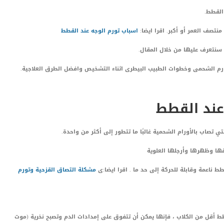
القطط.
نتصف العمر أو أكبر. اقرا ايضا:
اسباب
تورم الوجه عند القطط
 سنتعرف عليها من خلال المقال.
ورم الشحمى وخطوات الطبيب البيطرى اثناء التشخيص وافضل الطرق العلاجية.
عند القطط
 تصاب بالأورام الشحمية غالبًا ما تتطور إلى أكثر من واحدة.
قها وظهرها وأرجلها العلوية
طط ناعمة وقابلة للحركة إلى حد ما . اقرا ايضا:ى
مشكلة التصاق القزحية وتورم
طط أقل من الكلاب ، فإنها يمكن أن تتفوق على إمدادات الدم وتصبح نخرية (موت