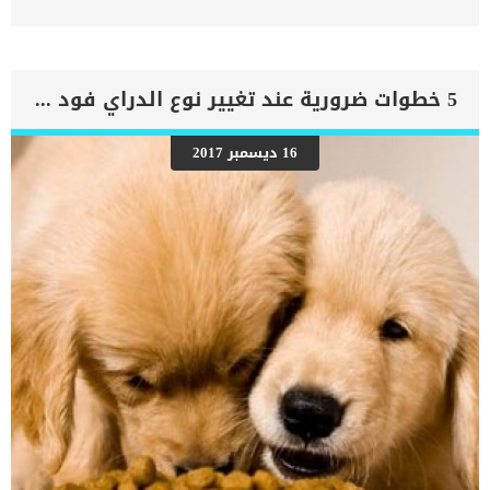
ما هي الطريقة للعثور على مصادرها الصحيحة في افضل أغذية الكلاب
فوائد المعادن والأملاح في دراي فود الكلاب إن اختيار افضل طعام لكلبك
الصغير قد يكون امرا صعبا. و ذلك لأنه من الضروري اختيار طعام لكلبك به
العناصر الغذائية الضرورية من المكونات الصحية. المعادن “minerals” هي
مكون اساسي من العناصر الغذائية التي يجب ان توجد في نظام غذائي
5 خطوات ضرورية عند تغيير نوع الدراي فود لحيوانك الأليف
صحي ومتوازن. حيث أنها ضرورية للنمو و الوظائف الحيوية لجسم كلبك.
فيجب أن تتواجد معادن محددة في طعام الكلاب بكميات مناسبة لتوفير
الصحة المثلى لكلبك. من الوظائف الشائعة للمعادن هي تشكيل العظام
16 ديسمبر 2017
والغضاريف بالإضافة انها مهمة للأعصاب والعضلات وتنظيم توازن السوائل
ونقل الأكسجين في مجرى الدم وإنتاج الهرومونات . وتعمل المعادن معا
في تنظيم وظائف الجسم المختلفة والحفاظ على الأنشطة الطبيعية بشكل
يومي. على الرغم من أن عدم الحصول على ما يكفي من معادن معينة هو
أمر خطير، فإن الإفراط في تناول معدن معين يمكن ان يسبب […]