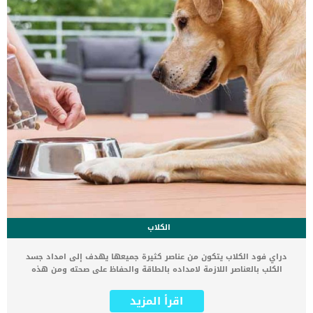
الكلاب
دراي فود الكلاب يتكون من عناصر كثيرة جميعها يهدف إلى امداد جسد
الكلب بالعناصر اللازمة لامداده بالطاقة والحفاظ على صحته ومن هذه
المكونات هي المعادن أو الأملاح. سنذكر لك بالتفصيل المعادن والأملاح
في دراي فود الكلاب وما هي فوائدها المتعددة المعادن في دراي فود
اقرأ المزيد
الكلاب “minerals” هي أحد اهم العناصر الغذائية التي يحتاجها كلبك. لكن