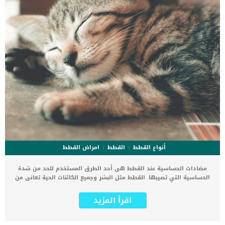
أنواع القطط
القطط
امراض القطط
مضادات الحساسية عند القطط هى أحد الطرق المستخدم للحد من شدة
الحساسية التي تصيبها. القطط مثل البشر وجميع الكائنات الحية تعانى من
الحساسية لعدة أسباب. اقرأ ايضا: مرض الحساسية عند القطط بالتفصيل
وطرق العلاج لا يوجد علاج واضح ومعترف به لعلاج حساسية القطط ولكن
اقرأ المزيد
يتم مواجهتها من خلال مضادات الحساسية بمساعدة جسم القطة على
التعامل مع مسببات الحساسية شيئا فشيئا من خلال إدخال هذه المسببات.
كما ان مساعدة الجسم على تقبل مسببات الحساسية عند القطط هى