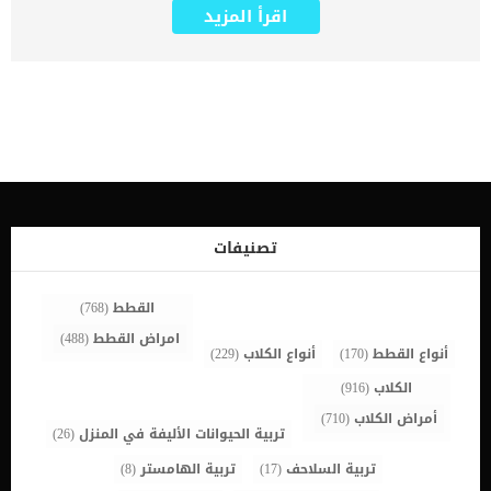
يهتم المربيون بالكلاب ويحرصون على رعايتها تكون النتيجة قمة الحب
اقرأ المزيد
والوفاء من الكلاب لهم، ومن أجل ذلك يجب معرفة جميع التفاصيل عن
الكلاب وتربيتها قبل اقتنائها مع ضرورة معرفة احتياطات تربية الكلاب في
المنزل تجنبا لأي مشكلات صحية قد تحدث نتيجة لوجود الكلاب في المنزل.
أهم نصائح عن لتربية الكلاب في المنزل: أولا: الرعاية الكاملة والاهتمام
بالنظافة لابد من توفير الرعاية الصحية المتكاملة للكلب من حيث التغذية
والمتابعة الصحية المستمرة وخاصة عند ظهور أي أعراض غير طبيعية عليه،
ففي هذه الحالة يجب استشارة الطبيب البيطري بشكل سريع لاعطائه
الأدوية والتحصينات اللازمة لأن ذلك يجنب الحيوان ويجنب من حوله الكثير
من المشكلات الصحية التي قد تحدث بسبب الاختلاط، ومن أهم أساليب
الرعاية هى المحافظة على نظافة الكلب وتنظيفه بشكل جيد مع ضرورة
تنظيف المكان الذي يجلس فيه والأوعية التي يتناول فيها طعامه لتجنب
انتشار أي نوع من أنواع الأمراض والبكتيريا في المنزل. اقرأ أيضا: أضرار
تصنيفات
تربية الكلاب في المنزل مع الأطفال الصغار أنواع الكلاب المنزلية التي
يمكن تربيتها في البيت ثانيا: إجراء […]
القطط
(768)
امراض القطط
(488)
أنواع القطط
(170)
أنواع الكلاب
(229)
الكلاب
(916)
أمراض الكلاب
(710)
تربية الحيوانات الأليفة في المنزل
(26)
تربية السلاحف
(17)
تربية الهامستر
(8)