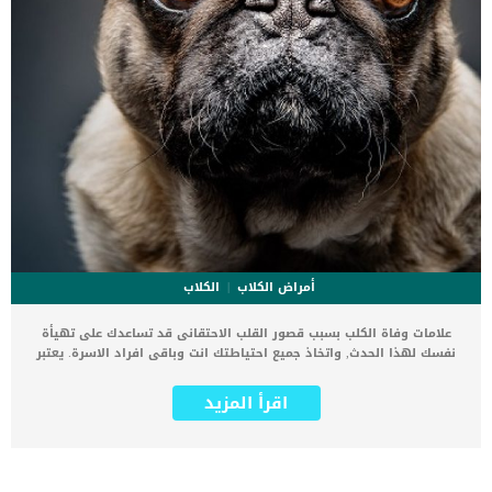
أمراض الكلاب
الكلاب
علامات وفاة الكلب بسبب قصور القلب الاحتقانى قد تساعدك على تهيأة
نفسك لهذا الحدث, واتخاذ جميع احتياطتك انت وباقى افراد الاسرة. يعتبر
مرض قصور القلب الاحتقانى من اخطر الحالات المرضية التى يمكن ان
يتعرض لها جميع الكائنات الحية بما فى ذلك الكلاب والقطط. كما ان القلب
اقرأ المزيد
يعتبر عضوا رئيسيا فى جسم الكلاب, واى قصور به يعتبر قصور فى باقى
اجزاء الجسم. يحدث قصور القلب الاحتقاني (CHF) عندما يكون القلب غير
قادر على ضخ الدم بشكل كافٍ في جميع أنحاء الجسم. ينتج عن ذلك عودة
الدم إلى الرئتين وتراكم السوائل في تجاويف الجسم ، مما يقيد القلب
والرئتين ويمنع تدفق الأكسجين الكافي في جميع أنحاء الجسم. اقرا ايضا: