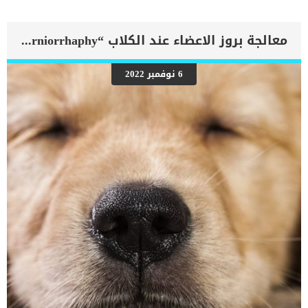
عملية شبيه لفكرة اللقاح الذى يكون عبارة عن جزء من الفيروس يدخل
جسم الكائن الحى ليتمكن من عمل أجسام مضادة له. يعرف هذا العلاج
باسم العلاج المناعي ويتم حصول القطة على مسببات الحساسية اما من
معالجة بروز الاعضاء عند الكلاب “herniorrhaphy”
خلال وجبات الطعام او من خلال الحقن. اقرأ ايضا: هل تتوقع ان قطتك
لديها حساسية تجاه الكلاب؟ إجراءات العلاج المناعي المضاد للحساسية عند
القطط يحتاج تطبيق إجراءات مضادات الحساسية للقطط الى الزيارة
6 نوفمبر 2022
الدورية للعيادة البيطرية لمدة لا تقل عن ست مرات تقريبا. الحقن سيحتاج
الطبيب أولا إلى عمل مجموعة من تحاليل الدم الخاصة بالقطة بما في ذلك
تحليل حساسية الدم. من خلال تحديد مسببات الحساسية التي تعاني منها
القطة يبدأ العلاج. سيقوم الطبيب البيطرى بتجهيز الحقنة التي تحتوي
على مسببات الحساسية التي تعاني منها القطة. كما يقوم بحقنها الى
[…]