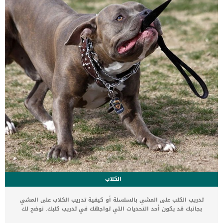
مع التخدير الكلى للجراحة.كما سيقوم الطبيب البيطري أيضًا بعمل الدم
واختبارات التصوير ومزرعة البول.يتم وضع الكلب […]
الكلاب
تدريب الكلب على المشي بالسلسلة أو كيفية تدريب الكلاب على المشي
بجانبك قد يكون أحد التحديات التي تواجهك في تدريب كلبك. نوضح لك
الخطوات بالتفصيل خاصة في كيفية منع كلبك من سحب السلسلة المقيد