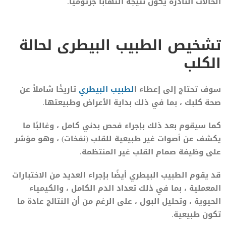
الحالات النادرة يكون نتيجة التهابا جرثوميا.
تشخيص الطبيب البيطرى لحالة
الكلب
سوف تحتاج إلى إعطاء ا
لطبيب البيطري
تاريخًا شاملاً عن
صحة كلبك ، بما في ذلك بداية الأعراض وطبيعتها.
كما سيقوم بعد ذلك بإجراء فحص بدني كامل ، وغالبًا ما
يكشف عن أصوات غير طبيعية للقلب (نفخات) ، وهو مؤشر
على وظيفة صمام القلب غير المنتظمة.
قد يقوم الطبيب البيطري أيضًا بإجراء العديد من الاختبارات
المعملية ، بما في ذلك تعداد الدم الكامل ، والكيمياء
الحيوية ، وتحليل البول ، على الرغم من أن النتائج عادة ما
تكون طبيعية.