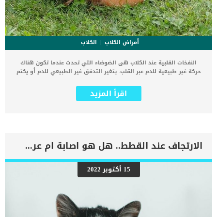
أمراض الكلاب
الكلاب
النفخات القلبية عند الكلاب هى الضوضاء التي تحدث عندما تكون هناك
حركة غير طبيعية للدم عبر القلب. يتغير التدفق غير الطبيعي للدم أو يكتم
صوت نبضات القلب الطبيعي (lub-dub). النفخات القلبية عند الكلاب عى عبارة
عن علامة او عرض لحالة اساسية ما يعانى منها الكلب. ترتبط هذه الحالة
اقرأ المزيد
بمجموعة من العلامات والاعراض على الرغم من ان النفخة القلبية فى حد
ذاتها هى علامة على حالة ما. يسعى الطبيب البيطرى اىل اكتشاف
المشكلة التى تكمن خلف هذه النفخة من خلال ادوات التشخيص الطبى.
يتكون القلب من أربع غرف وهما الأذين الأيسر والبطين الأيسر والأذين
الأيمن والبطين الأيمن. بين كل الأذين والبطين ، يوجد “باب” يسمى
الصمام. اقرأ ايضا: اعراض وعلامات تضخم القلب عند الكلاب يمنع كل صمام
الارتجاف عند القطط.. هل هو اصابة ام عرض ؟
الدم من التدفق مرة أخرى إلى الغرفة السابقة ويبقيها تتحرك في الاتجاه
الصحيح في الوقت المناسب. عندما يتدفق الدم عبر كل صمام ، فإنه ينتج
صوتًا وعندما يستخدم الطبيب البيطري سماعة الطبيب للاستماع إلى نبضات
15 أكتوبر 2022
قلب كلب سليم ، يمكنه سماع إغلاق الصمام التاجي والصمام ثلاثي الشرف.
اعراض النفخة القلبية عند الكلاب سعال الضعف الانهيار الإغماء قلة القدرة
على التحمل تنفس ثقيللثة شاحبة أو زرقاء ضعف النمو فقدان الوزن ضعف
صحة الفم والأسنان اقرأ ايضا: النوبات القلبية عند الكلاب وكيفية التعامل
معها تشخيص الطبيب […]