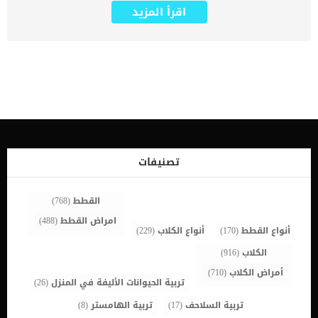
بها. عادة ما تحتاج الكلاب إلى صديق ماهر وخبير في تربيتها، حيث تذهب
اقرأ المزيد
معه في نزهة فيسحبها بشكل مناسب بحيث يمنعها من سحب وشد
السلسلة المقيدة بها أثناء المشي. لتتمكن من ذلك لابد أن تتمتع بمهارات
تمكنك من فهم سلوكيات الكلب وجعله يمشي بجانبك دون حدوث أي
مشكلة أثناء المشي. يرى مدربين الكلاب في أنه إذا كان الكلب يسير بشكل
جيد بجانب صاحبه وهو مقيد بسلسة فذلك دليل على أن الكلب يهتم
بصاحبه ويحبه وبالتالي يكون من السهل على صاحب الكلب بعد ذلك أن
يوجهه ويخرج معه في أي مكان بسهولة. هناك العديد من المخاطر أثناء
سحب الكلب بالسلسلة تحدث يوميا ونسمع عنها في كل مكان، فمن
الممكن أن ينفصل الكلب عن صاحبه أو يصيبه أي مكروه أثناء المشي. على
الرغم من أن سحب الكلب بسلسلة يعتبر من الأمور الهامة التي تحمي
الكلب من المخاطر المحتملة أثناء التجول وتقلل من وقت المشي إلا أن
ذلك يحتاج إلى مهارات عالية للغاية. ويقول خبراء ومدربين الكلاب أن
تصنيفات
السلسلة أو الحبل الذي نقود به الكلاب يعتبر من اهم الأشياء […]
القطط
(768)
امراض القطط
(488)
أنواع القطط
(170)
أنواع الكلاب
(229)
الكلاب
(916)
أمراض الكلاب
(710)
تربية الحيوانات الأليفة في المنزل
(26)
تربية السلاحف
(17)
تربية الهامستر
(8)