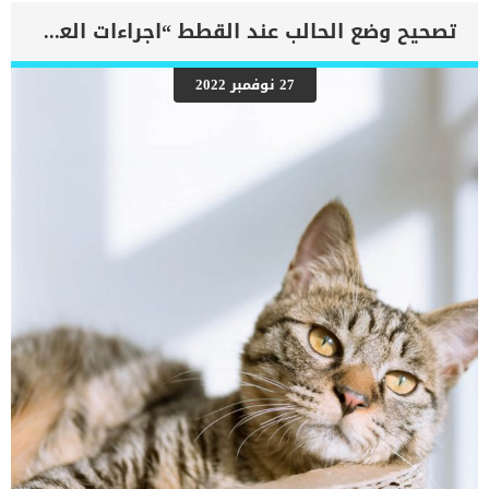
والرئتين ويمنع تدفق الأكسجين الكافي في جميع أنحاء الجسم. اقرا ايضا:
اعراض وعلامات تضخم القلب عند الكلاب فى هذا المقال سنطلعك على
تصحيح وضع الحالب عند القطط “اجراءات العملية”
بعض العلامات التي تشير إلى أن كلبك قد اقترب من مرحلة يحتافيها إلى
رعاية المسنين أو قد تفكر في القتل الرحيم. يمكننا اختصار هذه العلامات
على شكل مجموعة من المراحل التى يتدرجها الكلب الى ان يصل الى
27 نوفمبر 2022
النهاية. اهم علامات وفاة الكلاب بسبب قصور القلب الاحتقانى كما ذكرنا
ستكون هذه العلامات عبارة عن مراحل متدرجة الى المرحلة الاخيرة وهى
الوفاة. _المرحلة الاولى, تظهر ان الكلب معرض لخطر الإصابة بسرطان
القلب ، ولكن ليس لديه أعراض ولا تغييرات في القلب. _المرحلة
الثانية,يعاني الكلب […]