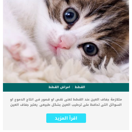
القطط
امراض القطط
متلازمة جفاف العين عند القطط تعنى نقص او قصور فى انتاج الدموع او
السوائل التى تحافظ على ترطيب العين بشكل طبيعى. يعتبر جفاف العين
هو الاسم الشائع لالتهاب القرنية والملتحمة الجاف (KCS) ، وهي حالة
طبية ناتجة عن ضعف إنتاج الدموع التي تؤدي إلى التهاب الطبقة الخارجية
اقرأ المزيد
للعين والقرنية والأنسجة المحيطة. كما ان الدموع ضرورية للحفاظ على
رطوبة القرنية وإزالة الحطام من العين. تنتج الغدة الدمعية للقطط
(الموجودة في الحافة الخارجية العلوية للعين) وغدة الجفن الثالثة فيلمًا