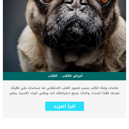
أمراض الكلاب
الكلاب
علامات وفاة الكلب بسبب قصور القلب الاحتقانى قد تساعدك على تهيأة
نفسك لهذا الحدث, واتخاذ جميع احتياطتك انت وباقى افراد الاسرة. يعتبر
مرض قصور القلب الاحتقانى من اخطر الحالات المرضية التى يمكن ان
يتعرض لها جميع الكائنات الحية بما فى ذلك الكلاب والقطط. كما ان القلب
اقرأ المزيد
يعتبر عضوا رئيسيا فى جسم الكلاب, واى قصور به يعتبر قصور فى باقى
اجزاء الجسم. يحدث قصور القلب الاحتقاني (CHF) عندما يكون القلب غير
قادر على ضخ الدم بشكل كافٍ في جميع أنحاء الجسم. ينتج عن ذلك عودة
الدم إلى الرئتين وتراكم السوائل في تجاويف الجسم ، مما يقيد القلب