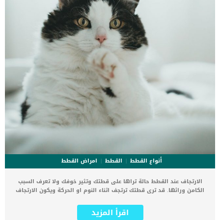
أنواع القطط
القطط
امراض القطط
الارتجاف عند القطط حالة تراها على قطتك وتثير خوفك ولا تعرف السبب
الكامن ورائها. قد ترى قطتك ترتجف اثناء النوم او الحركة ويكون الارتجاف
مصاحبا لحركات لا إرادية تشبه النوبات. عليك ان تعرف ان الارتجاف عند
القطط هو عبارة عن حركات عضلية لا ارادية تتنوع بين الانقباض والانبساط
اقرأ المزيد
ولا تتمكن قطتك من التحكم بها. كما تختلف الأسباب الكامنة وراء حالة