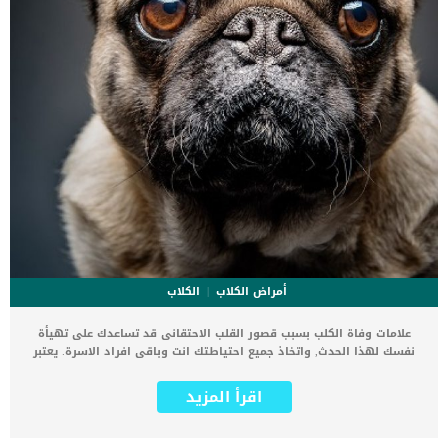
أمراض الكلاب
الكلاب
علامات وفاة الكلب بسبب قصور القلب الاحتقانى قد تساعدك على تهيأة
نفسك لهذا الحدث, واتخاذ جميع احتياطتك انت وباقى افراد الاسرة. يعتبر
مرض قصور القلب الاحتقانى من اخطر الحالات المرضية التى يمكن ان
يتعرض لها جميع الكائنات الحية بما فى ذلك الكلاب والقطط. كما ان القلب
اقرأ المزيد
يعتبر عضوا رئيسيا فى جسم الكلاب, واى قصور به يعتبر قصور فى باقى
اجزاء الجسم. يحدث قصور القلب الاحتقاني (CHF) عندما يكون القلب غير
قادر على ضخ الدم بشكل كافٍ في جميع أنحاء الجسم. ينتج عن ذلك عودة