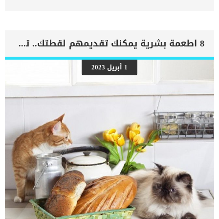
سلالة الهيمالايا من سمات شخصية ومظاهر جسدية وطرق العناية بها
على اكمل وجه. كلما كنت على دراية بكل ما يخص سلالة قطتك كلما تمكنت
من توفير افضل جودة حياة لها. فى هذا المقال سنقدم لك مجموعة من
النقاط التى تختص بها القطط من سلالة الهيمالايا والتى يمكن ان تتشابه
فى بعضها مع السلالات الاخرى. اقرأ ايضا:سلالة ديفون ريكس فى القطط
8 اطعمة بشرية يمكنك تقديمهم لقطتك.. تعرف عليهم
“مقال شامل” السمات الشخصية لسلالة الهيمالايا فى القطط _لطيفة
وهادئة _على الرغم من انها هجين من السيامى والفرس الا انها لا تنتمى
لاى منهما فى الطاقة والنشاط, فهى اقل نشاطا من السيامى واكثر
1 أبريل 2023
نشاطا من الفرس. _يقدسون ويحبون وقت اللعب _كما يقدسون وقت
الهدوء والاحتضان والجلوس بجانب شخصها المفضل بدون فعل اى شئ.
_أذكياء ومهذبون _كما انه لا يتحدثون كثيرا او بصوت مرتفع ولكن موائهم
يكون بصوت رخيم. _لا يفضلون التسلق كما هو الحال بخصوص معظم
السلالات ولكنهم يفضلون السير على الارض […]