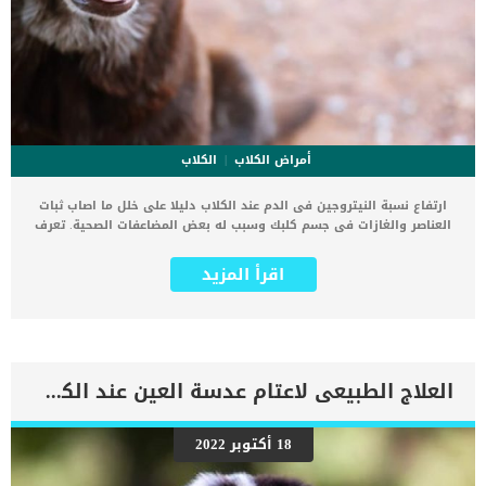
أمراض الكلاب
الكلاب
ارتفاع نسبة النيتروجين فى الدم عند الكلاب دليلا على خلل ما اصاب ثبات
العناصر والغازات فى جسم كلبك وسبب له بعض المضاعفات الصحية. تعرف
هذه الحالة باسم الآزوتيميا وهى عبارة عن زيادة في مستوى مركبات
المواد القائمة على النيتروجين مثل اليوريا والكرياتينين ومركبات فضلات
اقرأ المزيد
الجسم الأخرى في الدم. هذا الارتفاع فى نسبة النيتروجين فى الدم يمكن
أن يكون ناتجًا عن إنتاج أعلى من المعتاد للمواد المحتوية على النيتروجين
(مع اتباع نظام غذائي عالي البروتين أو نزيف في الجهاز الهضمي). اقرا
ايضا: متلازمة فانكونى فى الكلاب كما يمكن ان يكون نتيجة الترشيح غير
السليم في الكلى (تلف الكلى) ، أو إعادة امتصاص البول إلى مجرى الدم.
اعراض وعلامات زيادة نسبة النيتروجين فى الدم عند الكلاب ضعف تعب
العلاج الطبيعى لاعتام عدسة العين عند الكلاب
التقيؤ إسهال اكتئابجفاف إمساك فقدان الوزن والشهية رائحة الفم
الكريهة الضعف العضلي انخفاض حرارة الجسم معطف شعر ضعيف نقص
غير طبيعي في لون الجلد بقعة حمراء أو أرجوانية على سطح الجلد اقرأ
18 أكتوبر 2022
ايضا: كسور الفك عند الكلاب “العلاج والعلامات” الاسباب الكامنة خلف
زيادة نسبة النيتروجين فى الدم عند كلبك انخفاض حجم الدم الالتهابات