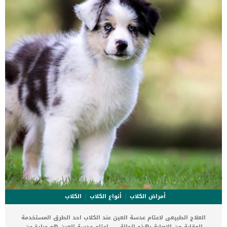
حمى الصدمة نظام غذائي عالي البروتين نزيف الجهاز الهضمي أمراض
الكلى الحادة أو المزمنة انسداد المسالك البولية تشخيص الطبيب البيطرى
لحالة الكلب ستحتاج إلى تقديم تاريخ شامل لصحة كلبك ، بما […]
أمراض الكلاب
أنواع الكلاب
الكلاب
العلاج الطبيعى لاعتام عدسة العين عند الكلاب احد الطرق المستخدمة
للوقاية من الإصابة بهذه الحالة. اعتام عدسة العين هو عبارة عن