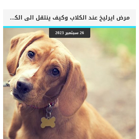
الدم إلى الرئتين وتراكم السوائل في تجاويف الجسم ، مما يقيد القلب
والرئتين ويمنع تدفق الأكسجين الكافي في جميع أنحاء الجسم. اقرا ايضا:
اعراض وعلامات تضخم القلب عند الكلاب فى هذا المقال سنطلعك على
مرض ايرليخ عند الكلاب وكيف ينتقل الى الكلب ؟
بعض العلامات التي تشير إلى أن كلبك قد اقترب من مرحلة يحتافيها إلى
رعاية المسنين أو قد تفكر في القتل الرحيم. يمكننا اختصار هذه العلامات
على شكل مجموعة من المراحل التى يتدرجها الكلب الى ان يصل الى
26 سبتمبر 2023
النهاية. اهم علامات وفاة الكلاب بسبب قصور القلب الاحتقانى كما ذكرنا
ستكون هذه العلامات عبارة عن مراحل متدرجة الى المرحلة الاخيرة وهى
الوفاة. _المرحلة الاولى, تظهر ان الكلب معرض لخطر الإصابة بسرطان
القلب ، ولكن ليس لديه أعراض ولا تغييرات في القلب. _المرحلة
الثانية,يعاني الكلب […]