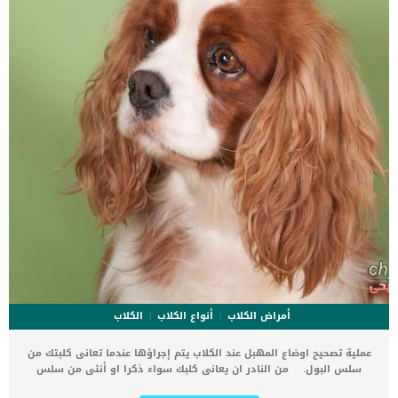
الخضورات تماما مثل الاطفال, حيث انها غنية بالفيتامينات وسهلة الهضم.
كما عليك ان […]
أمراض الكلاب
أنواع الكلاب
الكلاب
عملية تصحيح اوضاع المهبل عند الكلاب يتم إجراؤها عندما تعانى كلبتك من
سلس البول. من النادر ان يعانى كلبك سواء ذكرا او أنثى من سلس
البول فى اى مرحلة من مراحل حياته. تصاب انثى الكلب بهبوط مهبلى ناتج