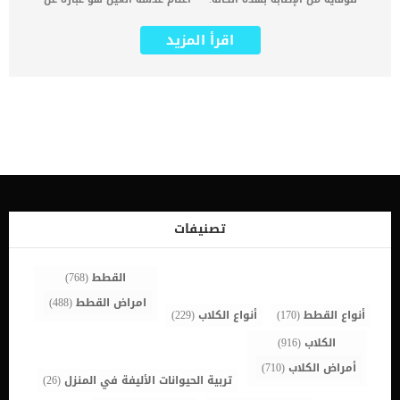
غشاوة تظهر أمام عين الكلب وتؤثر على تحقيق رؤية سليمة. عادة ما تعود
اصابة الكلب باعتام العين الى عوامل وراثية بالاضافة الى الامراض
اقرأ المزيد
المتعلقة بالشيخوخة. كما ان الاصابة بمرض السكر تعتبر من ضمن الأسباب
الكامنة وراء اعتام العين عند الكلاب. اقرأ ايضا: الهايفيما ” نزيف شبكية
العين” عند الكلاب ؟ رغم بساطة إجراء وتطبيق العلاج الطبيعى لاعتام
عدسة العين عند الكلاب إلا أنه يستلزم استشارة الطبيب البيطرى. من
المؤسف ان يعانى كلبك من هذه الاصابة وتجده غير قادر على الحركة
والقفز بسبب عدم وضوح الرؤية. إذا وجدت كلبك يجد صعوبة فى الحكة
وممارسة نمط حياته بشكل طبيعى فهذا يعني أنه من المحتمل أن يكون
مصابا باعتام عدسة العين. اقرأ ايضا: تعرف على إصابات العين عند الكلاب لا
تتردد وتوجه فورا الى العيادة البيطرية, سيقدم لك الطبيب البيطرى خطة
علاج دوائية بالاضافة الى العلاج الطبيعى. إجراءات العلاج الطبيعى لاعتام
عدسة العين عند الكلاب فى البداية عليك ان تعرف انها تشمل العلاجات
الطبيعية لإعتام عدسة العين إعطاء الفيتامينات ومضادات الأكسدة
تصنيفات
التكميلية. فيتامين سى يساعد على تحفيز الرؤية عند الكلب وتتم إدارة
الجرعة منه على النحو التالى 250 ملليجرام يوميًا للكلاب […]
القطط
(768)
امراض القطط
(488)
أنواع القطط
(170)
أنواع الكلاب
(229)
الكلاب
(916)
أمراض الكلاب
(710)
تربية الحيوانات الأليفة في المنزل
(26)