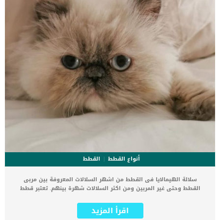
أنواع القطط
القطط
سلالة الهيمالايا فى القطط من اشهر السلالات المعروفة بين مربى
القطط وحتى غير المربين ومن اكثر السلالات شهرة بينهم. تعتبر قطط
الهيمالايا خليط من تزواج القطط السيامى والفرس, فهى تعتبر سلالة
مهجنة. تم الاعتراف بها عام 1984 فى جميعة محبى القطط, وفى عام 1995
اقرأ المزيد
تم اكتشاف اكثر من 3 الوان من قطط الهيمالايا. عليك معرفة كل ما يخص