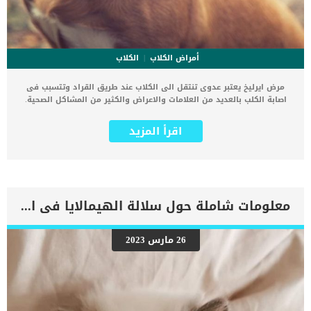
أمراض الكلاب
الكلاب
مرض ايرليخ يعتبر عدوى تنتقل الى الكلاب عند طريق القراد وتتسبب فى
اصابة الكلب بالعديد من العلامات والاعراض والكثير من المشاكل الصحية.
ينتقل هذا المرض عن طريق لدغات القراد بمختلف انواعها. تصيب بكتيريا
Ehrlichia خلايا الدم البيضاء وتعيش فيها ، لكن النوع المحدد لها يختلف.
اقرأ المزيد
هناك بعض السلالات مثل الجيرمن يصابون بشكل أكثر حدة من هذا المرض
مقارنة بالكلاب الأخرى. من الناحية الجغرافية ، يتم الإبلاغ عن داء إيرليخ
بشكل متكرر في جنوب شرق وجنوب وسط الولايات المتحدة مع أعلى
معدل انتشار في ولاية أركنساس. اقرا ايضا: مخاطر لدغات القراد على
الكلاب كلما زاد خروج كلبك الى الخارج او الاماكن التى تنتشر فيها
الحشرات والقراد كلما زادت احتمالية اصابته بداء ايرليخ. اعراض وعلامات
معلومات شاملة حول سلالة الهيمالايا فى القطط
داء ايرليخ عند الكلاب حمى الخمول الاكتئاب فقدان الشهية فقدان الوزن
تضخم الغدد الليمفاوية العرج القيء الإسهال سعال كدمات ونزيف غير
طبيعيفقدان التوازن اقرأ ايضا: ما هى الامراض التى ينقلها القراد للكلاب
26 مارس 2023
؟ اسباب مرض ايرليخ عند الكلاب تنتقل بكتيريا E. canis عن طريق قراد
الكلب البني (Rhipicephalus sanguineus). يمكن أن يحدث انتقال المرض في
أقل من ثلاث إلى ست ساعات بعد تعلق القرادة ، وبالتالي فإن الإزالة
السريعة للقراد أمر بالغ الأهمية. تشخيص الطبيب البيطرى لحالة الكلب
سيبدأ طبيبك البيطري أيضًا بإجراء فحص بدني شامل لتقييم […]