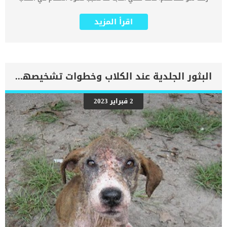
وقد تؤدي للشلل التام غالبا تحدث اصابه خلل نمو العظام نتيجة إصابة او
صدمة مثل حادث سيارة او قفزة طويلة ادت الى الكسر او الجزع. كما ان
اقرأ المزيد
هذه الاصابة يمكن ان تصل خطورتها إلى الإصابة المزمنة. العرج يعتبر اولى
أعراض الاصابة بخلل نمو العظام بالإضافة إلى عدم الراحة أثناء المشي
والحركة. اذا استمرت أعراض الاصابة اكثر من يومين عليك بزيارة الطبيب
البيطري حتى يقدم لكلبك افضل خطط العلاج لإصابة خلل نمو العظام.
اليك أعراض الإصابة بخلل نمو العظام عند الكلاب تورم في مكان الاصابةالم
شديدعرج واضح .. اقرأ: العرج عند الكلاباكتئابقلة الشهيةتصلب
البثور الجلدية عند الكلاب وخطوات تشخيصها طبيا.
الاطرافظهور عيوب خلقيةتطور مبكر لهشاشة العظام أنواع الإصابة بخلل
النمو في عظم الكلب اصابة بسيطة وتكون عبارة عن جزع فى القدم او
الساق او كدمة بسيطةاصابة خطيرة اى اصابة مزمنة وتركت اثرا لها طوال
2 فبراير 2023
حياة الكلبإصابة اشد خطورة وتكون عبارة عن كسر كامل فى ساق الجرو.
اسباب الإصابة بخلل نمو العظام عند الكلاب تحدث اصابه خلل النمو في
عظام الكلب نتيجة عدم اكتمال نمو أطراف العظام, ففى نهاية كل ساق
يكتمل النمو واذا حدث اى خلل فى نمو هذا الطرف فإنه يصيب […]