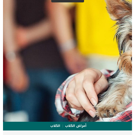
فيها الأجسام المضادة الخلايا والبروتينات في الطبقة الخارجية من الجلد.
اعراض البثور الجلدية عند الكلاب مناطق الجلد المتقرح جيوب مليئة بالصديد
تشبه البثور تقرحات تقشر الجلد فقدان التصبغ في الأنف الثعلبة (تساقط
الشعر) بثور محصورة في الرأس والقدمين ظهور تقرحات في الموصل بين
مناطق مختلفة من الجلد ، مثل الفم أو الأنف […]
أمراض الكلاب
الكلاب