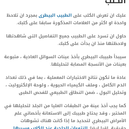
الكلب
عليك ان تعرض الكلب على
الطبيب البيطرى
بمجرد ان تلاحظ
واحدة او اكثر من العلامات المذكورة سابقا على كلبك.
حاول ان تسرد على الطبيب جميع التفاصيل التى شاهدتها
ولاحظتها منذ ان بدأت على كلبك.
سيبدأ طبيبك البيطري بأخذ عينات السوائل العادية ، متبوعة
بعينات من الأنسجة المصابة لتحليلها.
عادة ما تكون نتائج الاختبارات المعملية ، بما في ذلك تعداد
الدم الكامل ، وملف الكيمياء الحيوية ، ولوحة الإلكتروليت ،
وتحليل البول ، ضمن النطاق الطبيعي للفحص الطبى
كما يجب أخذ عينة من الطبقات العليا من الجلد لتحليلها في
المختبر ، وقد يحتاج طبيبك إلى الاستعانة بأخصائي علم
الأمراض البيطري لتحديد ما إذا كانت هناك تشوهات
حقيقية. اقرا ايضا:
النتوءات الجلدية عند الكلاب وسببها