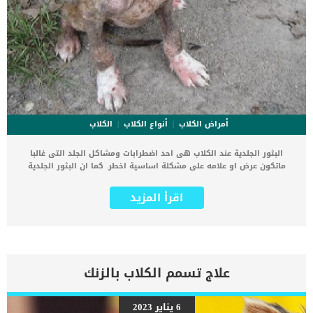
أمراض الكلاب
أنواع الكلاب
الكلاب
البثور الجلدية عند الكلاب هى احد اضطرابات ومشاكل الجلد التى غالبا
ماتكون عرض او علامه على مشكلة اساسية اخطر. كما ان البثور الجلدية
تسبب مظهرا غير لائق لكلبك وتجعله عرضه للقيح والعدوى. جميع الامراض
الجلدية التى تصيب حيوانك الأليف مزعجة ومؤلمة للغاية وقد تكون معدية
اقرأ المزيد
فى بعض الاحوال. يمكننا وصف البثور الجلدية بانها عبارة عن فقاعات, حيث
تظهر هذه الفقاعات على الطبقة الخارجية من الجلد على شكل فقاعات
صغيرة بارزة مليئة بسائل صافٍ أو يشبه الصديد يحتوي على خلايا الدم
البيضاء المقاومة للأمراض. وقد تنفجر البثور وتصبح ملتهبة مسببة تقرحات
وقيح وتزيد من خطورة الحالة. اقرا ايضا: ما هى البثور السامة عند الكلاب
؟ يمكن للكلاب ان تصاب بهذه البثور او الحويصلات الجلدية نتيجة اسباب
علاج تسمم الكلاب بالزنك
متنوعة. أكثر أنواع العدوى شيوعًا وأكثرها قابلية للعلاج هي عدوى الجلد
البكتيرية والذى يطلق عليها “تقيح الجلد” اضف الى معلوماتك ان التقرحات
المزمنة غير المصابة بالعدوى هي في الغالب استجابة مناعية ذاتية تهاجم
6 يناير 2023