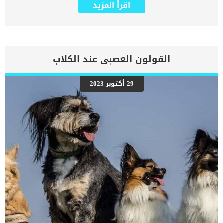
الزوائد اللحمية على طول القناة العظمية لأذن الكلب. كما ان هذا الاجراء
اقرأ المزيد
الجراحي يحتاج الى وضع الكلب تحت التخدير الكلى والذى يتطلب اجراءات
اخرى سوف نتعرف عليها فى هذا المقال. اقرأ ايضا: التهاب الاذن عند
الكلاب : الأعراض والعلاج التهابات الأذن المتكررة والمزمنة هي احد اسباب
تلف طبلة الاذن عند الكلاب. كما ان انحباس الاجسام الغريبة فى اذن الكلب
او الاورام السرطانية احد الدوافع الكامنة وراء هذه العملية. من ابرز
المضاعفات والمخاطر المرتبطة بهذه العملية هى تلف أنسجة اذن الكلب.
القولون العصبى عند الكلاب
يعود احتمالية حدوث مضاعفات الى ضعف خبرة الطبيب البيطرى. إجراءات
عملية علاج تلف طبلة الاذن عند الكلاب يتم تحديد موعد العملية بناء على
ظهور تحاليل البول والدم بالنتائج الايجابية. اقرأ ايضا: العلاج الطبيعى
29 أكتوبر 2023
لعدوى الاذن عند الكلاب “علاج منزلى”الهدف من هذه التحاليل التأكد من
قدرة الكلب الصحية على تحمل التخدير الكلى والعملية الجراحية.سيتم
تحديد موعد العملية وعليك ان تمنع الاكل عن كلبك نهائيا فى الليلة التى
تسبق العملية.سيقوم الطبيب فى البداية بحلاقة الشعر الموجود فى
منطقة الاذن.سيتم بعد ذلك اعطاء الكلب مهادئا […]