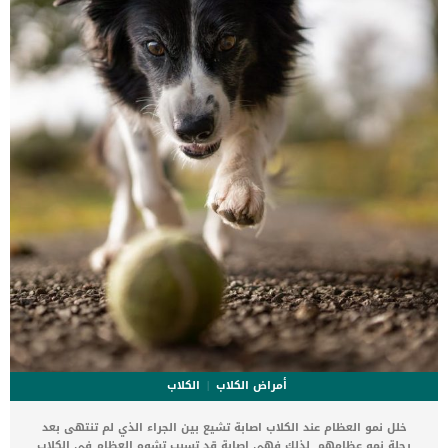
تحدث كل نوبة بسرعة ، ويمكن أن يكون لدى الكلب ألم فى البطن وغازات ،
و borborygmi ، وهو صوت “فقاعة غاز” في معدته. اقرا ايضا: ما هو الورم
العضلى الاملس عند الكلاب ؟ […]
أمراض الكلاب
الكلاب
خلل نمو العظام عند الكلاب اصابة تشيع بين الجراء الذي لم تنتهى بعد
رحلة نمو عظامهم. لذلك فهي اصابة قد تسبب تشوه العظام في الكلاب