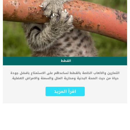
القطط
التمارين والالعاب الخاصة بالقطط تساعدهم على الاستمتاع بافضل جودة
حياة من حيث الصحة البدنية ومحاربة الملل والسمنة والامراض العضلية.
اعتقد ان ممارسة التمارين مشهورة وشائعة اكثر بين الكلاب ومن المألوف
ان ترى كلبا يتمرن او يمارس الرياضة لكن ماذا عن القطط ؟ كما ان التمرين
اقرأ المزيد
مهم لقطتك كما هو مهم بالنسبة لك وتحتاج القطط الصغيرة ، وكذلك
القطط البالغة الأصحاء ، إلى فترات من التمرين. اقرأ ايضا:كيف تلعب
القطط ؟ حتى حيواناتنا الأليفة الكبيرة تحتاج إلى ممارسة التمارين
الرياضية بانتظام للحفاظ على صحتها. كما تساعدك التمارين على تحقيق
افضل جودة حياة لك وتمتعك بالصحة والقوة العظمية والعضلية كذلك هو
الامر مع القطط. نعلم جميعًا أن التمرين يؤثر علينا جسديًا وعقليًا نفس
الشيء ينطبق على قطتك. يمكن أن يصاب قطك بالاكتئاب إذا لم يتم