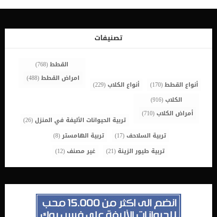
تحفيزه بما فيه الكفاية, والتمارين تساعد على تحفيز قطتك. قد يظل قطك
مستيقظا طوال انلهار وقد يقوم بتفريغ طاقته فى العنف والشجار معك
ومع الحيوانات الاخرى فى المنزل. اللعب هو نشاط تعليمي معقد يساعد
القطط على تطوير العلاقات الاجتماعية وصقل مهاراتهم البدنية والعقلية.
القطط رياضيون رائعون ، لكنهم عمومًا يحبون التمرن لفترات وجيزة فقط.
تصنيفات
اقرا ايضا: كيف تهتم بصحة قطتك الصغيرة ؟ اليك بعض الطرق والخطوات
الهامة لعمل التامرين والالعاب الخاصة بالقطط _ فى البداية افهم قطتك,
[…]
القطط
(768)
امراض القطط
(488)
أنواع القطط
(170)
أنواع الكلاب
(229)
الكلاب
(916)
أمراض الكلاب
(710)
تربية الحيوانات الأليفة في المنزل
(26)
تربية السلاحف
(17)
تربية الهامستر
(8)
تربية طيور الزينة
(21)
غير مصنف
(12)