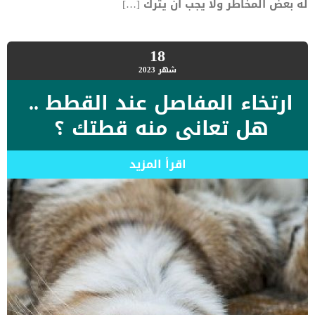
له بعض المخاطر ولا يجب ان يترك […]
18
شهر
2023
ارتخاء المفاصل عند القطط ..
هل تعانى منه قطتك ؟
اقرأ المزيد