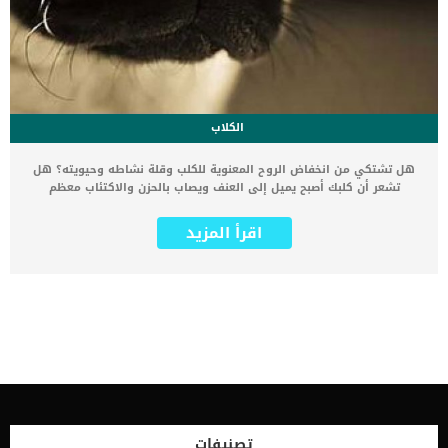
الكلاب
هل تشتكي من انخفاض الروح المعنوية للكلب وقلة نشاطه وحيويته؟ هل
تشعر أن كلبك أصبح يميل إلى العنف ويصاب بالحزن والاكتئاب معظم
الوقت؟ إذا كان الأمر كذلك فلابد أن تدرك أنك السبب الأول والأخير في
انخفاض روحه المعنوية، وذلك من خلال ما تقوم به من سلوكيات سلبية
اقرأ المزيد
تجاهه. لعلك تتسائل الآن كيف لي أن أتسبب في ذلك! إذن دعنا نقدم لك
الآن 7 تصرفات غير مقصودة تؤدي إلى الإكتئاب في الكلاب يقوم بها
أصحاب الكلاب ويتسببون بها في خفض الروح المعنوية لكلابهم دون قصد
منهم. 7 تصرفات غير مقصودة تؤدي إلى الإكتئاب في الكلاب .. احذر
منها الصراخ وفرك أنف الكلب في الفضلات: تقول بعض الطرق الخاطئة
في تدريب الكلاب أن الصراخ في وجه أو ضربه الكلب هو الطريقة المثالية
لجعل الكلب يشعر بالذنب ويمتنع عن الأفعال الغير مقبولة. ولكن ذلك غير
صحيح على الإطلاق، حيث أن الصراخ يؤثر سلبًا على الكلاب، ويقوم بخفض
الروح المعنوية لديهم بشكل ملحوظ. إذا تبول كلبك في المنزل أو قام بأي
سلوك خاطئ امتنع تمامًا عن الصراخ في وجهه واجعله يشعر بالدفء
والسلام لأنه لا ذنب له في ذلك. حيث أن الصراخ يقوم بتعزيز صفة العنف
في الكلاب ويجعلها مرتبكة وخائفًا معظم الوقت. يقوم بعض الأشخاص
تصنيفات