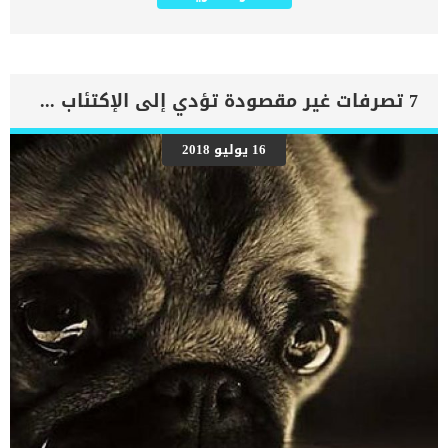
قدرة المرارة على تخزين العصارة الصفراوية بكفاءة كاملة. بالإضافة إلى
ذلك فإن العصارة المتكونة والمتراكمة بسبب الحصوات قد تتسبب في
تمدد أنسجة المرارة، مما قد يسبب التهابها أو قد يؤدي إلى موت أنسجة
المرارة بالكامل. تنتشر مشاكل حصوات المرارة في الكلاب في منتصف عمر
الكلاب وبخاصة الكلاب من نوعية كلاب كوكر سبانيول. لكن ذلك لا يمنع من
تكرار المشكلة في الكلاب من أي سلالة. أعراض حصوات المرارة عند
7 تصرفات غير مقصودة تؤدي إلى الإكتئاب في الكلاب .. احذر منها
الكلاب مشاكل المرارة في الكلاب قد تكون أحيانا بدون أعراض تماما، لكن
في كثير من الأحيان تظهر بعض الأعراض والتي تكون كالتالي: الحمى
وارتفاع الحرارة. فقدان الشهية. القئ. الجفاف. ألم البطن. اصفرار الجلد.
16 يوليو 2018
كثرة التبول وكثرة العطش. التهاب الغشاء البريتوني Peritonitis. أسباب
حصوات المرارة في الكلاب الأسباب تتنوع بين سلالات الكلاب المختلفة،
فقد تكون الأسباب وراثية أو بسبب مشاكل في طريقة تغذية الكلاب،
وكذلك قد تكون بسبب السمنة. نلخص لكم الأسباب كالتالي: مشاكل في
التمثيل الغذائي للدهون (قد تكون مشكلة وراثية). كسل في المرارة. […]