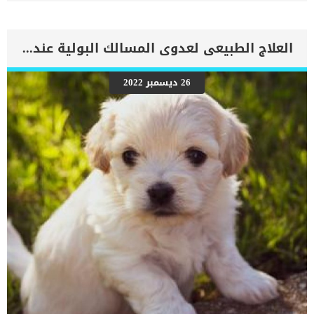
ايضا: فوائد فيتامين (E) للكلاب المكون السحري لصحة كلبك الفيتامينات
التى تندرج تحت فئة فيتامين ب المركب فيتامين ب 1 ” الثيامين” يحتاجه
الجسم لتكسير الكربوهيدراتتعزيز الجهاز المناعيتعديل وظائف المخ
فيتامين ب2 “ريبوفلافين” الحفاظ على قوة عضلات الكلبيدعم صحة
العلاج الطبيعى لعدوى المسالك البولية عند الكلاب
العينيلعب دورا هاما فى إنتاج الخلايا الحمراء فيتامين ب 3 “النياسين”
يساعد على الهضمضروري فى عملية التمثيل الغذائى للأحماض
الأمينيةيعزز وظائف المخمحفز لانتاج الهرموناتيساعد فى انتاج هرمون
26 ديسمبر 2022
الكورتيكوتروفين فيتامين ب9 “حمض الفوليك” إنتاج خلايا الدم الحمراء عند
الكلابضروري لإنتاج الاحماضمهم للنمو اجنة صحة فى الحمل عند أنثى
الكلب. فيتامين ب 5 “حمض البانتوثنيك” ضروري لانتاج البروتينات والأحماض
الدهنية فيتامين ب 7 “البيوتين” مهم لصحة جلود وفراء الكلب فيتامين ب
6 “البيريدوكسين” ينظم مستويات الصوديوم والبوتاسيوم فى الدميعزز
وظائف الإدراكمهم لإنتاج كرات الدم الحمراء فيتامين ب 12 “كوبالامين”
يؤثر على وظيفة العصبمحفز […]