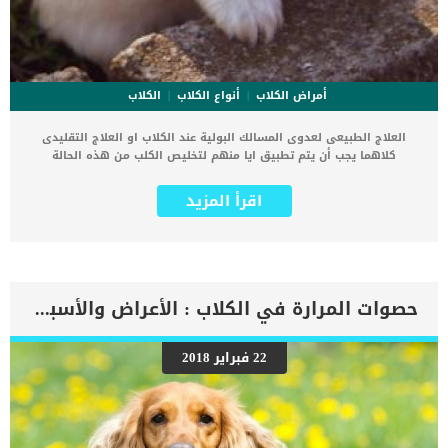
أمراض الكلاب
أنواع الكلاب
الكلاب
العلاج الطبيعى لعدوى المسالك البولية عند الكلاب او العلاج التقليدى
كلاهما يجب أن يتم تطبيق ايا منهم لتخليص الكلب من هذه الحالة
المرضية المؤلمة. عدوى المسالك البولية ناتجة عن العديد من الأسباب
وتسبب أعراض ومضاعفات صحية عديدة. اقرأ ايضا: كيفية العلاج الطبيعى
اقرأ المزيد
للتبول اللاإرادى عند الكلاب صعوبة التبول وتكون حصوات البول والتهابات
مجرى البول, بالاضافة الى البول المدمم جميعهم من ضمن أعراض عدوى
المسالك البولية. اذا رأيت على كلبك ايا من الاعراض المذكورة فتوجه فورا
الى العيادة البيطرية حتى يقوم الطبيب البيطري بفحص وتشخيص حالة
كلبك. سيقوم الطبيب البيطري بعمل اشعه على الجهاز البولي وأخذ عينة
من البول لفحصها معمليا. كما يعتبر التشخيص المبكر لعدوى الجهاز
حصوات المرارة في الكلاب : الأعراض والأسباب والعلاج
البولي أمر مؤثر جدا فى مسار الشفاء. العلاج الطبيعى لعدوى المسالك
البولية فعال جدا فى المراحل الأولى من العدوى. أما فى المراحل
الخطيرة من عدوى المسالك البولية فقد يحتاج الأمر الى تدخلات دوائية
22 فبراير 2018
وعمليات جراحية. حالة الكلب ومرحلة العدوى وتشخيص الطبيب يحددان
أنسب مسار لعلاج عدوى المسالك عند الكلب. مهما تمكنت الطرق الطبيعية
فى علاج المسالك البولية من إثبات نتائج إيجابية واضحة, ستبقى الحاجة
أكيدة الى جرعات المضاد الحيوي. إذا تركت العدوى بدون علاج يمكن ان
تؤدى الى مضاعفات صحية خطيرة تهدد حياة الكلب. كن حذرا بخصوص