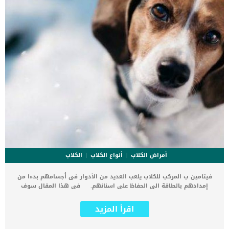
أمراض الكلاب
أنواع الكلاب
الكلاب
فيتامين ب المركب للكلاب يلعب العديد من الأدوار فى أجسامهم بدءا من
إمدادهم بالطاقة الى الحفاظ على اسنانهم. فى هذا المقال سوف
نتعرف على اهمية فيتامين ب المركب للكلاب وكيف تكتشف ان كلبك
يعاني من نقص فيتامين ب. يؤثر فيتامين ب المركب على جميع وظائف
اقرأ المزيد
واجهزة جسم الكلب تقريبا. كما ان هناك العديد من الفيتامينات التى تندرج
تحت فئة فيتامين ب المركب سوف نتعرف عليها فى هذا المقال. اقرأ