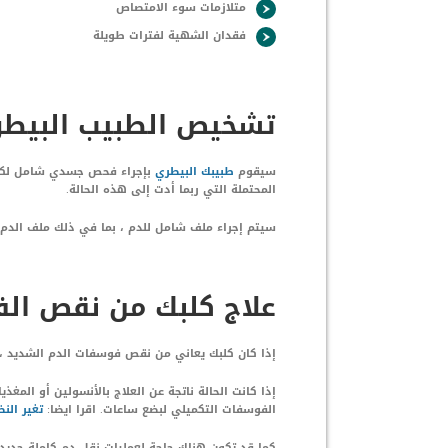
متلازمات سوء الامتصاص
فقدان الشهية لفترات طويلة
تشخيص الطبيب البيطرى
سيقوم
طبيبك البيطري
بإجراء فحص جسدي شامل لكلبك 
المحتملة التي ربما أدت إلى هذه الحالة.
سيتم إجراء ملف شامل للدم ، بما في ذلك ملف الدم ال
علاج كلبك من نقص الف
إذا كان كلبك يعاني من نقص فوسفات الدم الشديد ، 
إذا كانت الحالة ناتجة عن العلاج بالأنسولين أو المغذ
الفوسفات التكميلي لبضع ساعات. اقرا ايضا:
تغير الن
كما قد تكون هناك حاجة لعمليات نقل دم كاملة جديدة