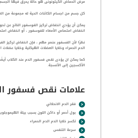
مرض الحماض الكيتونونى هو حالة يحرق فيها الجسم 
كل جسم من اجسام الكائنات الحية له مجموعة من الع
يمكن أن يؤدي انخفاض تركيز الفوسفور الناتج عن تحولا
انخفاض امتصاص الأمعاء للفوسفور ، أو انخفاض امتص
نظرًا لأن الفسفور عنصر مهم ، فإن انخفاض تركيز الفو
الدم الحمراء وخلايا العضلات الهيكلية وخلايا عضلات ال
الأكسجين إلى الأنسجة.
علامات نقص فسفور الد
فقر الدم الانحلالي
بول أحمر أو داكن اللون بسبب بيلة الهيموجلوب
تكسر خلايا الدم الدم الحمراء
سرعة التنفس