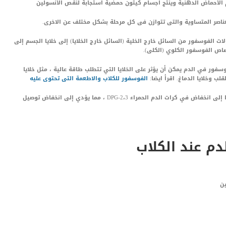
الأحماض الدهنية وينتج أجسام كيتون حمضية استجابة لنقص الأنسولين
ناصر المتساوية والتى تتوازن فى كل مرحلة بشكل مختلف عن الاخرى.
ت الفوسفور من السائل خارج الخلية (السائل خارج الخلايا) إلى خلايا الجسم إلى
اص الفوسفور الكلوي (الكلى).
سفور في الدم يمكن أن يؤثر على الخلايا التي تتطلب طاقة عالية ، مثل خلايا
قلب وخلايا الدماغ. اقرأ ايضا:
الفوسفور للكلاب والاطعمة التى تحتوى عليه
كما يمكن ان يؤدى نقص فسفور الدم عند الكلاب أيضًا إلى انخفاض في كرات الدم الحمراء 2،3-DPG ، مما يؤدي إلى انخفاض توصيل
م عند الكلاب
ين