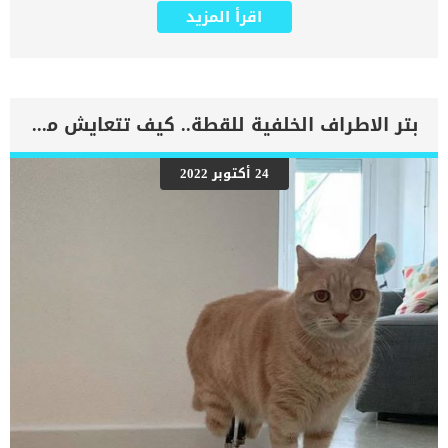
عن البرد القارس. قضمة الصقيع تحدث عندما ينخفض ​​تدفق الدم إلى
اقرأ المزيد
المنطقة المصابة بشكل كبير ، وينتج عنه إصابات مشابهة للحروق الحرارية.
تحدث قضمة الصقيع عادةً عندما تتسبب استجابة الجسم الطبيعية لدرجة
الحرارة المنخفضة في إعادة توجيه تدفق الدم بعيدًا عن الأطراف باتجاه
مركز الجسم. اقرأ ايضا: نزلات البرد والسخونية عند الكلاب عملية تدفق الدم
هذه عندما تتأثر بالبرودة وقضمة الصقيع فأنها تؤثر على الأعضاء الحيوية ،
مثل القلب ، عندما يكون الجسم معرضًا لخطر البرودة الشديدة. مناطق
بتر الاطراف الخلفية للقطة.. كيف تتعايش معها ؟
الكلب التي تتأثر عادة بقضمة الصقيع أكثر مناطق الجسم إصابةً هي تلك
الأبعد عن القلب بما في ذلك: الأذن الذيل أصابع القدم الأنف كيس الصفن
يمكن أن تحدث قضمة الصقيع في أقل من 15 دقيقة ، أو قد تستغرق عدة
24 أكتوبر 2022
ساعات أو حتى أيام لتظهر. مع الاسف الأنسجة التي تضررت من قضمة
الصقيع يمكن أن تصاب بالعدوى أو حتى الغرغرينا يمكن أن يختلف ظهور
الأعراض بشكل كبير اعتمادًا على الحالة الصحية العامة للكلب. اقرا ايضا:
أنفلونزا الكلاب: أعراض نزلات البرد عند الكلاب وطرق العلاج علامات اصابة
الكلب بقضمة […]