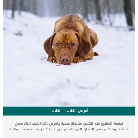
القطط _ نوبات من الإسهال _ الإسهال المزمن _ فقدان الوزن _نقص
الطاقة _صعوبة في التنفس _ تضخم البطن _الأقدام […]
أمراض الكلاب
الكلاب
قضمة الصقيع عند الكلاب مشكلة صحية يتعرض لها الكلب اثناء فصل
الشتاء وبالاخص فى البلدان التى تعيش فى درجات حرارة منخفضة. يمكننا
وصف قضمة الصقيع عند الكلاب بانها هي عبارة عن تلف الأنسجة الناجم