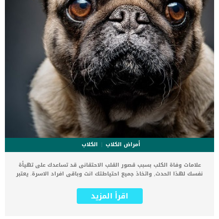
أمراض الكلاب
الكلاب
علامات وفاة الكلب بسبب قصور القلب الاحتقانى قد تساعدك على تهيأة
نفسك لهذا الحدث, واتخاذ جميع احتياطتك انت وباقى افراد الاسرة. يعتبر
مرض قصور القلب الاحتقانى من اخطر الحالات المرضية التى يمكن ان
يتعرض لها جميع الكائنات الحية بما فى ذلك الكلاب والقطط. كما ان القلب
اقرأ المزيد
يعتبر عضوا رئيسيا فى جسم الكلاب, واى قصور به يعتبر قصور فى باقى
اجزاء الجسم. يحدث قصور القلب الاحتقاني (CHF) عندما يكون القلب غير
قادر على ضخ الدم بشكل كافٍ في جميع أنحاء الجسم. ينتج عن ذلك عودة