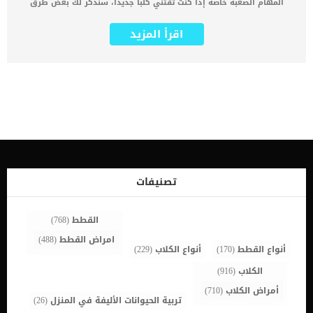
المهام الصعبة خاصة إذا كنت تقتني كلبا جديدا، سنذكر لك بعض طرق
التخلص من رائحة بول الكلاب في هذا المقال. لكن أولا يجب ان تعرف أنه
بالنسبة للحيوانات الأليفة، يعد التبول أمرًا عاديًا، وغالبا ما يحدث على
اقرأ المزيد
السجاد. لكن لا داعي للذعر والغضب من كلبك؛ فهناك عدة طرق لإزالة بول
الكلاب – والرائحة المميزة التي يخلقها – من السجاد دون استخدام المواد
الكيميائية التي قد تكون ضارة لك أو لصغارك. كيفية تنظيف بول الكلاب
القضاء على رائحة بول الكلاب : الطريقة الأولى أفضل ما يمكنك فعله حتى
تستطيع القضاء على رائحة بول الكلاب هو التصرف سريعا. عند رؤيتك
لحادثة مشابهة هو وضع قدر ما تستطيع من المناشف على البول. ثم ضع
بضع قطرات من منظف الأطباق وأضف قليلاً من الماء على المنطقة التي
تبول فيها الكلب، ثم ضع منشفة فوقها وضع قدمك على المناشف حتى
تمتص أكبر قد ممكن من البول. اقرأ: نصائح عامة لتنظيف الكلاب معلومات
مدهشة عن لسان الكلاب 5 أشياء تسبب رائحة الكلاب المزعجة وكيفية
إزالتها ازالة رائحة بول الكلاب: الطريقة الثانية لكن إذا لاحظت وجود بقعة
رطبة قد تكون حدثت في وقت سابق من اليوم، ضع عليها صودا الخبز
تصنيفات
(بيكربونات الصوديوم) واتركها طوال الليل. بعد أن […]
القطط
(768)
امراض القطط
(488)
أنواع القطط
(170)
أنواع الكلاب
(229)
الكلاب
(916)
أمراض الكلاب
(710)
تربية الحيوانات الأليفة في المنزل
(26)