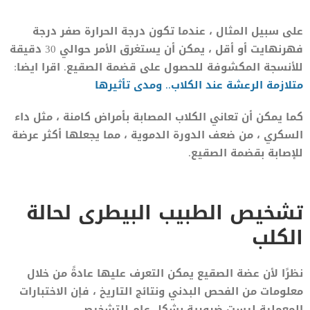
على سبيل المثال ، عندما تكون درجة الحرارة صفر درجة
فهرنهايت أو أقل ، يمكن أن يستغرق الأمر حوالي 30 دقيقة
للأنسجة المكشوفة للحصول على قضمة الصقيع. اقرا ايضا:
متلازمة الرعشة عند الكلاب.. ومدى تأثيرها
كما يمكن أن تعاني الكلاب المصابة بأمراض كامنة ، مثل داء
السكري ، من ضعف الدورة الدموية ، مما يجعلها أكثر عرضة
للإصابة بقضمة الصقيع.
تشخيص الطبيب البيطرى لحالة
الكلب
نظرًا لأن عضة الصقيع يمكن التعرف عليها عادةً من خلال
معلومات من الفحص البدني ونتائج التاريخ ، فإن الاختبارات
المعملية ليست ضرورية بشكل عام للتشخيص.