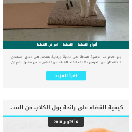
أنواع القطط
القطط
امراض القطط
بتر الاطراف الخلفية للقطة هى عملية جراحية تهدف الى فصل الساقان
الخلفيتان من الحوض بهدف انقاذ القطة من تفشى مرض معين. رغم ان
البتر إجراء طبى صعب لا رجعة فيه وهناك العديد من مالكى القطط
يترددون فى اتخاذ قراره الا انه يعتبر الاقل مضاعفات عن الطرق العلاجية
اقرأ المزيد
الأخرى. لا تقلق بشأن الحالة النفسية للقطة الحيوانات غير البشر, يتمكنون
من العيش بالعاهات المستديمة بسهولة. كما ان القطط بمجرد أن تتخلص
من تأثير التخدير ومضاعفات العملية وتجد بدائل صناعية تغنيها عن الأطراف
المبتورة, تتعايش وكأن شيئا لم يكن. اضف الى معلوماتك انه تميل القطط
إلى التعافي سريعًا من هذا الإجراء وتكون قادرة على الحركة بالرغم من
فقدان الطرف الخلفي. فى هذا المقال سوف نتعرف على إجراءات
كيفية القضاء على رائحة بول الكلاب من السجاد والأثاث
عمليةبتر الاطراف الخلفية للقطة والوقت المستغرق للتعافى منها وكيف
تتعامل مع قطتك بعد الاصابة. إجراءات عملية بتر الأطراف الخلفية للقطة
هناك بعض الإجراءات التي يحددها الطبيب قبل ان يتخذ قرار بتر الاطراف
6 أكتوبر 2018
الخلفية للقطة مثل : تحاليل البول والدم للتأكد من الصحة العامة للقطة
وتحملها للتخدير الكلى.التأ:د من قوة عضلة القلب والرئتين.منع الطعام عن