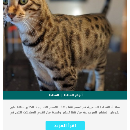
تمزق […]
أنواع القطط
القطط
سلالة القطط المصرية تم تسميتها بهذا الاسم لانه وجد الكثير منها على
نقوش المقابر الفرعونية من هنا تعتبر واحدة من اقدم السلالات التى تم
اكتشافها. على الرغم من ارجاع هذه القطة الى التاريخ المصرى الا انه تم
انتمائها للولايات المتحدة الامريكية ولكن بنفس الاسم. يمكن إرجاع النسب
اقرأ المزيد
الأمريكي للقط المصري إلى حضارة القطط التي تنتمي إلى الأميرة