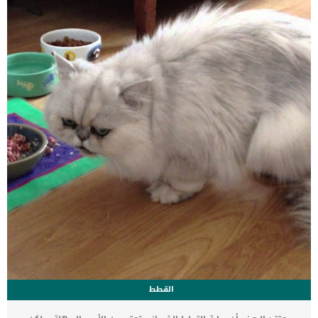
يتبول كلبى الا خارج المنزل ؟ وهل هناك اعراض اخرى تمكننى من معرفة
الاصابة ؟ وما هى طرق العلاج ؟ .. استكمل قراءة هذا المقال. اعراض عدم
[…]
القطط