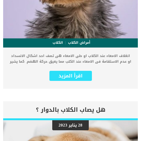
أمراض الكلاب
الكلاب
انغلاف الامعاء عند الكلاب او طى الامعاء هى تصف احد اشكال الانسداد
او عدم الاستقامة فى الامعاء عند الكلب مما يعيق حركة الهضم. كما يشير
الانغلاف إلى التهاب الأمعاء ، وجزء من الأمعاء خرج من مكانه الطبيعي
(تدلي) ، وجزء من الأمعاء مطوي (انقلاب). يمكن أن يتسبب هذا التغيير في
اقرأ المزيد
شكل الأمعاء في انزلاق الجزء المصاب من الأمعاء إلى التجويف أو القناة
المجاورة في الجسم. بينما يمكن أن يحدث الانغلاف في الحيوانات من جميع
الأعمار ، إلا أنه أكثر شيوعًا في الحيوانات الأصغر سنًا التي لديها جهاز
مناعة أضعف. اقرأ ايضا: بم تفسر.. عدم التحكم فى الامعاء عند الكلب يمكن
ان يكون هذا الانغلاف جزئى او كلى, لكن حدوث الانغلاف يؤدي في
النهاية إلى انسداد ميكانيكي في الجهاز الهضمي. تتطور الاعراض بناء
هل يصاب الكلاب بالدوار ؟
على اماكن وجود هذا الانغلاف. إذا حدثت حالات الانغلاف في مناطق
المعدة والمريء – حيث توجد المعدة والمريء – فعادة ما تكون العلامات
أكثر حدة مما لو كانت تحدث في مناطق أخرى. اقرأ ايضا: التهاب الامعاء
28 يناير 2023
طويل الامد عند الكلاب علامات انغلاف الامعاء عند الكلاب صعوبة التنفس
التقيؤ قيء دموي القلس (عدم القدرة على ابتلاع الطعام) وجع بطن
انتفاخ في البطن انغلاف منخفض في الأمعاء الإسهال الدموي فقدان