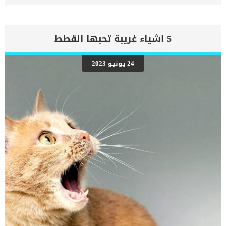
قادر على ضخ الدم بشكل كافٍ في جميع أنحاء الجسم. ينتج عن ذلك عودة
الدم إلى الرئتين وتراكم السوائل في تجاويف الجسم ، مما يقيد القلب
والرئتين ويمنع تدفق الأكسجين الكافي في جميع أنحاء الجسم. اقرا ايضا:
اعراض وعلامات تضخم القلب عند الكلاب فى هذا المقال سنطلعك على
5 اشياء غريبة تحبها القطط
بعض العلامات التي تشير إلى أن كلبك قد اقترب من مرحلة يحتافيها إلى
رعاية المسنين أو قد تفكر في القتل الرحيم. يمكننا اختصار هذه العلامات
على شكل مجموعة من المراحل التى يتدرجها الكلب الى ان يصل الى
24 يونيو 2023
النهاية. اهم علامات وفاة الكلاب بسبب قصور القلب الاحتقانى كما ذكرنا
ستكون هذه العلامات عبارة عن مراحل متدرجة الى المرحلة الاخيرة وهى
الوفاة. _المرحلة الاولى, تظهر ان الكلب معرض لخطر الإصابة بسرطان
القلب ، ولكن ليس لديه أعراض ولا تغييرات في القلب. _المرحلة
الثانية,يعاني الكلب […]