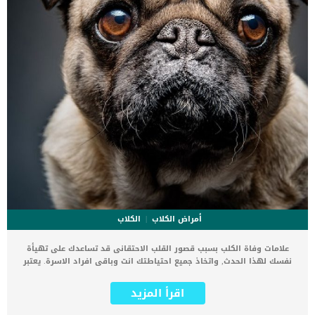
أمراض الكلاب
الكلاب
علامات وفاة الكلب بسبب قصور القلب الاحتقانى قد تساعدك على تهيأة
نفسك لهذا الحدث, واتخاذ جميع احتياطتك انت وباقى افراد الاسرة. يعتبر
مرض قصور القلب الاحتقانى من اخطر الحالات المرضية التى يمكن ان
يتعرض لها جميع الكائنات الحية بما فى ذلك الكلاب والقطط. كما ان القلب
اقرأ المزيد
يعتبر عضوا رئيسيا فى جسم الكلاب, واى قصور به يعتبر قصور فى باقى
اجزاء الجسم. يحدث قصور القلب الاحتقاني (CHF) عندما يكون القلب غير