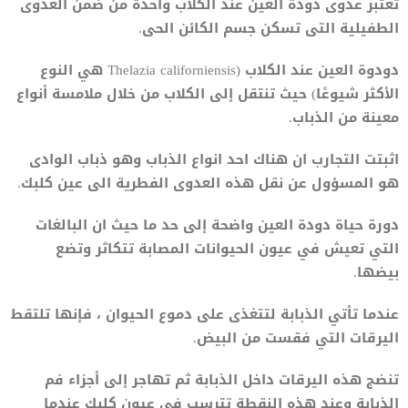
تعتبر عدوى دودة العين عند الكلاب واحدة من ضمن العدوى
الطفيلية التى تسكن جسم الكائن الحى.
دودوة العين عند الكلاب (Thelazia californiensis هي النوع
الأكثر شيوعًا) حيث تنتقل إلى الكلاب من خلال ملامسة أنواع
معينة من الذباب.
اثبتت التجارب ان هناك احد انواع الذباب وهو ذباب الوادى
هو المسؤول عن نقل هذه العدوى الفطرية الى عين كلبك.
دورة حياة دودة العين واضحة إلى حد ما حيث ان البالغات
التي تعيش في عيون الحيوانات المصابة تتكاثر وتضع
بيضها.
عندما تأتي الذبابة لتتغذى على دموع الحيوان ، فإنها تلتقط
اليرقات التي فقست من البيض.
تنضج هذه اليرقات داخل الذبابة ثم تهاجر إلى أجزاء فم
الذبابة وعند هذه النقطة تترسب في عيون كلبك عندما