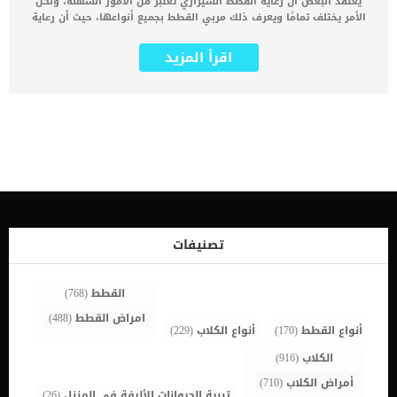
يعتقد البعض أن رعاية القطط الشيرازي تعتبر من الأمور السهلة، ولكن
الأمر يختلف تمامًا ويعرف ذلك مربي القطط بجميع أنواعها، حيث أن رعاية
القطط الشيرازي أو أي نوع آخر من القطط ليست دائمًا سهلة كما تبدو
من الخارج. فإذا كنت تمتلك قطة سوف تجد نفسك ملزمًا برعايتها
اقرأ المزيد
وتنظيفها وتقديم الطعام المناسب لها وغيرها من الأمور التي تبقيها
على قيد الحياة. لذلك لابد من الحرص على اختيار طريقة التغذية المناسبة
لقطتك، سوف نقدم لك اليوم أفضل طريقتان رئيسيتان ولكل طريقة
منهما فوائدها وعيوبها. تغذية القطط الشيرازي بهذه الطريقة يمكن
تطبيقها على جميع أنواع القطط المنزلية بشكل عام. أفضل طريقة في
تغذية القطط الشيرازي أولاً طريقة التغذية الحرة: ما هي التغذية الحرة؟
تتمثل التغذية الحرة في ملء وعاء الطعام للحيوانات الأليفة وتركه لهم،
مع السماح لهم بتناول ما يريدوه من أطعمة في أي وقت. ما هي
الأطعمة التي تناسب طريقة التغذية الحرة؟ تناسب هذه الطريقة جميع
أنواع الأطعمة ولكنها تعمل بشكل أفضل مع الأطعمة الجافة (دراي فود
dry food ) نظرًا لكونها لا تفسد بسرعة مثل الأطعمة الرطبة الأخرى.
الطعام الجاف يمكن تركه لساعات في أي ظروف مناخية ولن يفسد لذلك
تصنيفات
فهو من أنسب الاختيارات إذا كنت تتبع نظام التغذية الحرة في تغذية
القطط الشيرازي. اقرأ أيضا: كيفية تقديم […]
القطط
(768)
امراض القطط
(488)
أنواع القطط
(170)
أنواع الكلاب
(229)
الكلاب
(916)
أمراض الكلاب
(710)
تربية الحيوانات الأليفة في المنزل
(26)