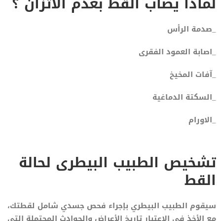
لماذا يصاب القط بعدم الاتزان ؟
_صدمة الرأس
_اصابة العمود الفقرى
_آفات المخيخ
_السكتة الدماغية
_الاورام
تشخيص الطبيب البيطرى لحالة
القط
سيقوم الطبيب البيطري بإجراء فحص جسدي شامل لقطتك،
مع الأخذ في الاعتبار تاريخ الأعراض والحوادث المحتملة التي