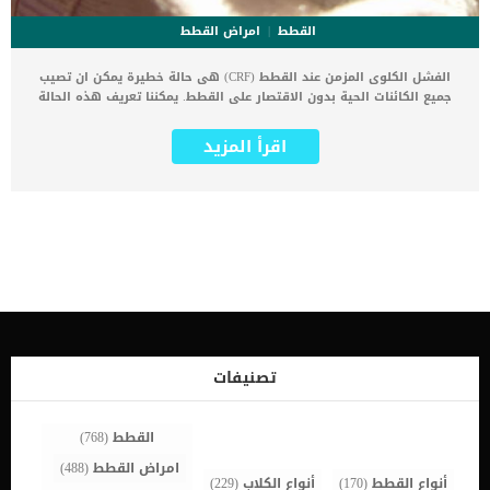
القطط
امراض القطط
الفشل الكلوى المزمن عند القطط (CRF) هى حالة خطيرة يمكن ان تصيب
جميع الكائنات الحية بدون الاقتصار على القطط. يمكننا تعريف هذه الحالة
بأسم القصور الكلوي ، أو مرض الكلى المزمن (CKD) وهي مصطلحات طبية
تستخدم لوصف عدم قدرة الكلى على أداء المهام المطلوبة بمستوى
اقرأ المزيد
طبيعي من الكفاءة. اى خلل او عجز يصيب الكلى يؤثر على الجسم كله لان
الكلى تلعب دورًا حيويًا في تصفية الفضلات من الجسم. القط لديه كليتان
تقعان على كل جانب من البطن يحافظون على الماء والبروتين ويلعبون
دورًا مهمًا في الحفاظ على ضغط الدم وإنتاج خلايا الدم الحمراء عن طريق
صنع هرمون يسمى إرثروبويتين. كما تعمل الكلى على تنظيم توازن
السوائل والمعادن في الجسم. اقرأ ايضا: علاج امراض الكلى الخلقية عند
القطط يمكننا تصميف الفشل الكلوى عند القطط الى اربع مراحل, يمكن
تحديدهم من خلال شدة الاعراض. مراحل فشل الكلى المزمن عند القطط
المرحلة الأولى: عادة ما تكون العلامات غير ظاهرة اما المرحلة الثانية: يتم
ملاحظة بعض العلامات والاعراض المرحلة الثالثة: يتم ملاحظة العديد من
العلامات وغالبًا ما تشعر القطط بالمرضاما المرحلة الرابعة: يتم ملاحظة
غالبية العلامات وتكون الطقة فى وعكة صحية شديدة الاعراض العامة
تصنيفات
للفشل الكلوى المزمن عند القطط زيادة العطش تكرار التبول قيء متقطع
جفاف تقرحات في الفمرائحة التنفس الكريهة فقدان الوزن قلة […]
القطط
(768)
امراض القطط
(488)
أنواع القطط
(170)
أنواع الكلاب
(229)