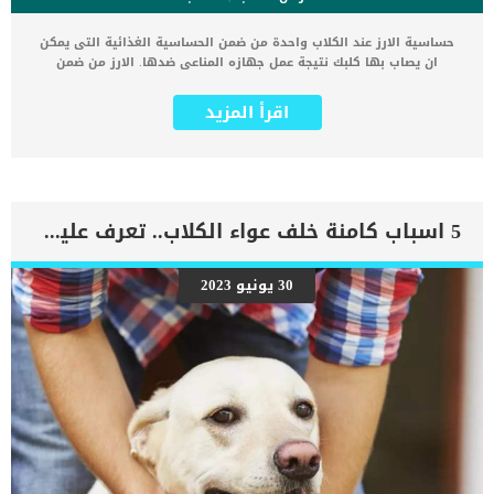
حساسية الارز عند الكلاب واحدة من ضمن الحساسية الغذائية التى يمكن
ان يصاب بها كلبك نتيجة عمل جهازه المناعى ضدها. الارز من ضمن
مكونات الطعام المتواجدة فى جميع المنازل والذى يمكن تقديمها الى
الكلب فى بعض المراحل العمرية. حساسية الغذاء بشكل عام ناتجة عن عمل
اقرأ المزيد
الجهاز المناعى فى جسم الكلب الذى يعتقد عن كريق الخطأ ان هذه
المكونات غريبة. اقرأ ايضا: كيفية تطبيق العلاج الطبيعى لحساسية الكلاب
كما ان الحساسية غالبا ما تظهر على الجلد, فتظهر الحكة والالتهاب
والاحمرار والسعال والسيلان الانفى والخمول. اذا كنت تعتقد أن كلبك
يعاني من حساسية متعلقة بالأرز ، ناقش الأمر مع طبيبك البيطري. اعراض
حساسية الازر عند الكلاب من الممكن ان تظهر حساسية الارز على الكلب
5 اسباب كامنة خلف عواء الكلاب.. تعرف عليهم
من اول مرة يتم تناول الارز بها ومن الممكن ان تظهر بعد تناوله لسنوات,
وهى كالتالى: حكة في الجلد جلد جاف متقشر تساقط الشعر نتوءات طفح
جلدي التهابات الأذن المزمنة اللعق المفرط مضغ القدمين مخالب حمراء
30 يونيو 2023
ملتهبة اضطراب الجهاز الهضمي كما تختلف الاحتياجات الغذائية لكل كلب
من الحبوب ، بما في ذلك الأرز. اقرا ايضا: الحساسية عند الكلاب وطرق
علاجها لماذا يصاب الكلب بحساسية الأرز ؟ كما ذكرنا ان المسؤول الاول
عن الحساسية الغذائية هو الجهاز المناعى للكلب, حيث يعتقد بالخطأ ان
مكونات الارز اجسام غريبة ويقوم بمهاجمتها. […]