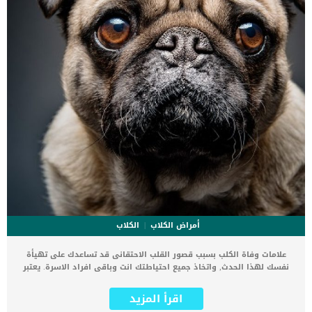
أمراض الكلاب
الكلاب
علامات وفاة الكلب بسبب قصور القلب الاحتقانى قد تساعدك على تهيأة
نفسك لهذا الحدث, واتخاذ جميع احتياطتك انت وباقى افراد الاسرة. يعتبر
مرض قصور القلب الاحتقانى من اخطر الحالات المرضية التى يمكن ان
يتعرض لها جميع الكائنات الحية بما فى ذلك الكلاب والقطط. كما ان القلب
اقرأ المزيد
يعتبر عضوا رئيسيا فى جسم الكلاب, واى قصور به يعتبر قصور فى باقى