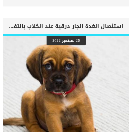
اجزاء الجسم. يحدث قصور القلب الاحتقاني (CHF) عندما يكون القلب غير
قادر على ضخ الدم بشكل كافٍ في جميع أنحاء الجسم. ينتج عن ذلك عودة
الدم إلى الرئتين وتراكم السوائل في تجاويف الجسم ، مما يقيد القلب
والرئتين ويمنع تدفق الأكسجين الكافي في جميع أنحاء الجسم. اقرا ايضا:
اعراض وعلامات تضخم القلب عند الكلاب فى هذا المقال سنطلعك على
استئصال الغدة الجار درقية عند الكلاب بالتفاصيل
بعض العلامات التي تشير إلى أن كلبك قد اقترب من مرحلة يحتافيها إلى
رعاية المسنين أو قد تفكر في القتل الرحيم. يمكننا اختصار هذه العلامات
على شكل مجموعة من المراحل التى يتدرجها الكلب الى ان يصل الى
26 سبتمبر 2022
النهاية. اهم علامات وفاة الكلاب بسبب قصور القلب الاحتقانى كما ذكرنا
ستكون هذه العلامات عبارة عن مراحل متدرجة الى المرحلة الاخيرة وهى
الوفاة. _المرحلة الاولى, تظهر ان الكلب معرض لخطر الإصابة بسرطان
القلب ، ولكن ليس لديه أعراض ولا تغييرات في القلب. _المرحلة
الثانية,يعاني الكلب […]