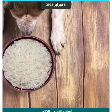
اقرأ ايضا: عيون قطتي تدمع .. ما الحل ؟ الاسباب الكامنة خلف الشاتر
8 فبراير 2023
الداخلى عند القطط هناك 3 اسباب اساسية تكمن خلف هذه المشكلة التى
تصيب العين عند القطط وهى كالتالى: _الشاتر الخلقى ويمكن اكتشافه
بمرجد مرور اسبوعين من عمر القطة. _كما ان الشاتر التشريحى ويحدث هذا
النوع في كثير من الأحيان مع السلالات العضدية الرأس ، _الشاتر
المكتسب, واسبابه: امراض العينالتهيج المزمن للعينندوب العين تشخيص
الطبيب البيطرى لحالة […]
أمراض الكلاب
الكلاب