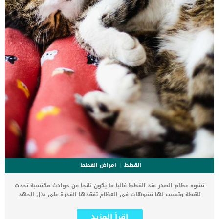
القطط
امراض القطط
تشوه عظام الصدر عند القطط غالبا ما يكون ناتجا عن حوادث مكتسبة تحدث
للقطة وتسبب لها تشوهات فى العظام تفقدها القدرة على بذل الجهد
والتنفس بسهولة. عظم الصدر عند القطط هو عظم مسطح طويل يقع في
وسط الصدر ، والغضاريف الضلعية هي الغضاريف التي تربط عظم الصدر
اقرأ المزيد