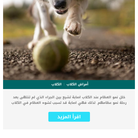
أمراض الكلاب
الكلاب
خلل نمو العظام عند الكلاب اصابة تشيع بين الجراء الذي لم تنتهى بعد
رحلة نمو عظامهم. لذلك فهي اصابة قد تسبب تشوه العظام في الكلاب
وقد تؤدي للشلل التام غالبا تحدث اصابه خلل نمو العظام نتيجة إصابة او
صدمة مثل حادث سيارة او قفزة طويلة ادت الى الكسر او الجزع. كما ان
اقرأ المزيد
هذه الاصابة يمكن ان تصل خطورتها إلى الإصابة المزمنة. العرج يعتبر اولى
أعراض الاصابة بخلل نمو العظام بالإضافة إلى عدم الراحة أثناء المشي
والحركة. اذا استمرت أعراض الاصابة اكثر من يومين عليك بزيارة الطبيب
البيطري حتى يقدم لكلبك افضل خطط العلاج لإصابة خلل نمو العظام.