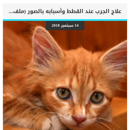
اليك أعراض الإصابة بخلل نمو العظام عند الكلاب تورم في مكان الاصابةالم
شديدعرج واضح .. اقرأ: العرج عند الكلاباكتئابقلة الشهيةتصلب
علاج الجرب عند القطط وأسبابه بالصور (ملف شامل)
الاطرافظهور عيوب خلقيةتطور مبكر لهشاشة العظام أنواع الإصابة بخلل
النمو في عظم الكلب اصابة بسيطة وتكون عبارة عن جزع فى القدم او
الساق او كدمة بسيطةاصابة خطيرة اى اصابة مزمنة وتركت اثرا لها طوال
14 سبتمبر 2018
حياة الكلبإصابة اشد خطورة وتكون عبارة عن كسر كامل فى ساق الجرو.
اسباب الإصابة بخلل نمو العظام عند الكلاب تحدث اصابه خلل النمو في
عظام الكلب نتيجة عدم اكتمال نمو أطراف العظام, ففى نهاية كل ساق
يكتمل النمو واذا حدث اى خلل فى نمو هذا الطرف فإنه يصيب […]