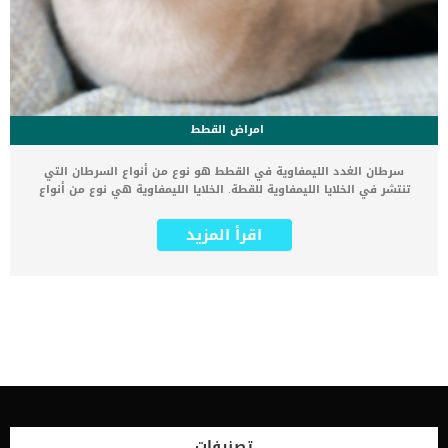
امراض القطط
سرطان الغدد الليمفاوية في القطط هو نوع من أنواع السرطان التي
تنتشر في الخلايا الليمفاوية للقطة. الخلايا الليمفاوية هي نوع من أنواع
خلايا الدم البيضاء التي تلعب دورًا هامًا ومتكاملاً في الدفاع عن الجسم
ضد الأمراض والفيروسات والبكتيريا بأنواعها. حيث أن لها دور هام في
اقرأ المزيد
الجهاز المناعي داخل جسم القطط الذي يحتاج للدفاع عن نفسه ضد
الأمراض. ما هي أنواع الخلايا الليمفاوية؟ هناك نوعان من الخلايا
الليمفاوية وهما الخلية B و الخلية T. وقد تنطوي هذه الخلايا على سرطان
الغدد الليمفاوية الذي يحدث في المقام الأول في منطقة نخاع العظام
والغدد الليمفاوية والأعضاء الداخلية للقطط. يعتبر سرطان الغدد
الليمفاوية هو المسؤول عن حوالي 90% من سرطانات الدم التي تمثل
33% من أورام القطط المختلفة لذلك يعتبر سرطان الغدد الليمفاوية هو
السبب الأكثر شيوعًا لإصابة القطط بزيادة كالسيوم الدم. ما هي أعراض
وأنواع سرطان الغدد الليمفاوية في القطط ؟ تكون أعراض هذا المرض
متغيرة بشكل كبير، وتعتمد على الشكل التشريحي للورم، وهذه هي بعض
أشكال سرطان الغدد الليمفاوية مع الأعراض المختلفة: الشكل النصفي:
(وهو يحدث بين الكيس الجانبي والرئتين) ومن أهم أعراضه ما يلي:
تصنيفات