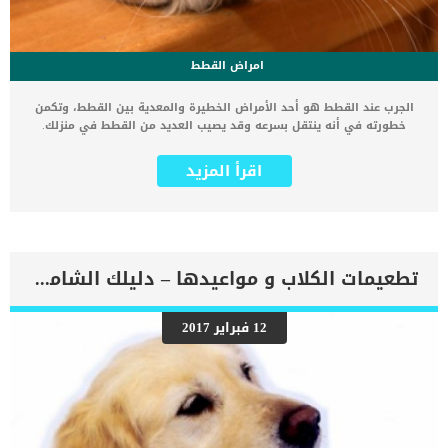
امراض القطط
الجرب عند القطط هو أحد الأمراض الخطيرة والمعدية بين القطط، وتكمن
خطورته في أنه ينتقل بسرعه وقد يصيب العديد من القطط في منزلك.
بالإضافة إلى ذلك فقد ينتقل المرض للإنسان على هيئة التهابات وتهيج
في الجلد مما يسبب مشاكل كثيرة للإنسان، وذلك لأن مرض الجرب عند
اقرأ المزيد
القطط معدي للإنسان. سنذكر لك في هذا المقال تعريف الجرب في
القطط وطرق العلاج و الوقاية منه حتى لا ينتقل إليك. ماهو داء الجرب
عند القطط ؟ داء الدويدية، أو الجرب الدويدي، هو مرض جلدي التهابي
عند القطط، وتسببه أنواع مختلفة من نوع من أنواع السوس Demodex غير
مرئي للعين المجردة. هناك نوع من أنواع العث تسمى Demodex توجد عادة
على جلد الثدييات ومن ضمنها القطط، وفي معظم الحالات لا تسبب أي
تطعيمات الكلاب و مواعيدها – دليلك الشامل في تطعيم الكلاب
اضرابات غير طبيعية. ولكن عندما يتعرض الجهاز المناعي للإجهاد أو
المرض، أو ينتج الجسم فائضًا من الزيت أو الهرمونات، يحتمل أن تزداد
أعداد عثة Demodex، مما يؤدي إلى مشاكل في الجلد والشعر. وعندما يصبح
12 فبراير 2017
عدد العث التي تسكن بصيلات الشعر من القط كبيرًا، فقد يصاحب ذلك
وجود آفات جلدية، واضطرابات وراثية، ومشاكل في الجهاز المناعي،
وفقدان الشعر (الثعلبة في القطط). تتوقف شدة الأعراض على نوع العث
الذي يسكن القط. على الرغم من ندرة الجرب في القطط، فإن السلالات
السيامية والبورمية […]