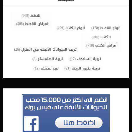
التنفس من الفم. السعال. فقدان الشهية. خسارة الوزن. الشكل الهضمي
(وهو يحدث في الجهاز الهضمي والبطن والكبد): ومن أهم أعراضه ما
يلي: فقدان الشهية. […]
القطط
(768)
امراض القطط
(488)
أنواع القطط
(170)
أنواع الكلاب
(229)
الكلاب
(916)
أمراض الكلاب
(710)
تربية الحيوانات الأليفة في المنزل
(26)
تربية السلاحف
(17)
تربية الهامستر
(8)
تربية طيور الزينة
(21)
غير مصنف
(12)