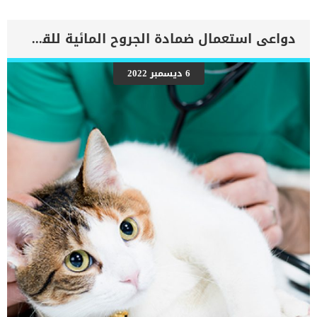
جدار القلب. اقرا ايضا: اهم علامات وفاة الكلب بسبب قصور القلب
الاحتقانى انواع ضيق صمام القلب عند الكلاب _الضيق الصمامي (موجود
في الصمام) _ضيق تحت الصمامي (موجود أسفل الصمام) _ فوق الصمام
دواعى استعمال ضمادة الجروح المائية للقطط
(موجود فوق الصمام). حيث يظهر العيب عادةً خلال الأسابيع القليلة
الأولى إلى الأشهر الأولى من الحياة ؛ ومع ذلك ، قد تظهر الأعراض في
أي عمر ، اعتمادًا على شدة الانسداد. اقرأ ايضا: جلطات القلب عند الكلاب..
6 ديسمبر 2022
هل تسبب الوفاة ؟ اعراض وعلامات ضيق الصمام عند الكلاب فشل القلب
الاحتقاني فقدان الوعي المفاجئ صعوبة التنفس التنفس السريع وجود
أصوات الرئة غير طبيعية اما عن الاسباب فهى خلقية حيث يولد بها الكلب,
وفى بعض الحالات النادرة يكون نتيجة التهابا جرثوميا. تشخيص الطبيب
البيطرى لحالة الكلب سوف تحتاج إلى […]