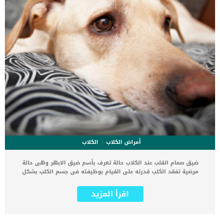
أمراض الكلاب
الكلاب
ضيق صمام القلب عند الكلاب حالة تعرف بأسم ضيق الابهر وهى حالة
مرضية تفقد الكلب قدرته على القيام بوظيفته فى جسم الكلب بشكل
طبيعى. هذا الصمام هو الذي يتحكم في تدفق الدم من البطين الأيسر
(إحدى غرف القلب الأربعة للكلب) إلى قناة التدفق البطيني هذه الضيق
اقرأ المزيد
يسبب انسداد وضغط على القلب مما يفقده القدرة على ضخ الدم
بمستوياته الطبيعية فى الجسم. كما ان هذا الضغط يؤدي إلى زيادة حجم
خلايا عضلة القلب للحفاظ على تدفق الدم إلى الأمام وبالتالي زيادة سماكة