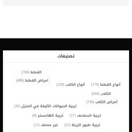
خلقية او وراثية بسبب أن زاوية عظم الفخذ لا تسمح لكرة عظمة الفخذ
بالتداخل في تجويف الورك. كما يتم علاج هذه الاصابة من خلال إجراء
عملية جراحية لتصحيح زاوية عظم الفخذ والسماح لرأس عظمة الفخذ
بالدخول في تجويف الورك. يتم الاستعانة بالألواح المعدنية والأدوات
لتثبيت العظام داخل جسم الكلب. اقرأ ايضا: كسور العظام في الكلاب
وعلاجها تحتاج هذه العملية الى طبيب بيطرى متخصص في مشاكل
وإصابات العظام عند الكلاب لانها تحتاج الى الدقة والخبرة. تمكن هذه
العملية الكلب من استعادة نمط حياته بقدر كبير وليس بشكل كامل, مع
الالتزام بجميع تعليمات الطبيب البيطرى. اقرا ايضا: كسور الساق الامامية
للكلاب استكمل قراءة هذا المقال حتى تتعرف على الإجراءات والوقت
المستغرق للتعافى والانتعاش. إجراءات عملية قطع العظام لعلاج التقوس
تصنيفات
عند الكلاب قبل الاسترسال فى إجراءات العملية عليك ان تعرف ان هناك
بعض الإجراءات التى يتوقف عليها قرار العملية مثل: التأكد من قدرة
الكلب […]
القطط
(768)
امراض القطط
(488)
أنواع القطط
(170)
أنواع الكلاب
(229)
الكلاب
(916)
أمراض الكلاب
(710)
تربية الحيوانات الأليفة في المنزل
(26)
تربية السلاحف
(17)
تربية الهامستر
(8)
تربية طيور الزينة
(21)
غير مصنف
(12)