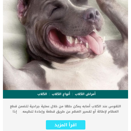
جيدا وتحديد […]
أمراض الكلاب
أنواع الكلاب
الكلاب
التقوس عند الكلاب أصابه يمكن حلها من خلال عملية جراحية تتضمن قطع
العظام لإطالة أو تقصير العظم عن طريق قطعة وإعادة تنظيمه. إذا
وجدت كلبك يعاني من إصابة عظمية ورأيت ان عظام الفخذ ليست فى
وضعها الطبيعى فتوجه به فورا الى العيادة البيطرية. اقرأ ايضا: خلل نمو
اقرأ المزيد
العظام عند الكلاب .. الاسباب والعلاج التقوس عند الكلاب نتيجة لأسباب