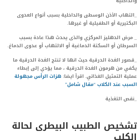
والداخلية
_التهاب الأذن الوسطى والداخلية بسبب أنواع العدوى
البكتيرية أو الطفيلية أو غيرها.
_ مرض الدهليز المركزي والذى يحدث هذا عادة بسبب
السرطان أو السكتة الدماغية أو الالتهاب أو عدوى الدماغ.
_قصور الغدة الدرقية حيث انها لا تنتج الغدة الدرقية ما
يكفي من هرمون الغدة الدرقية ، مما يؤدي إلى إبطاء
عملية التمثيل الغذائي. اقرأ ايضا:
هزات الرأس مجهولة
السبب عند الكلاب “مقال شامل”
_نقص التغذية
تشخيص الطبيب البيطرى لحالة
الكلب