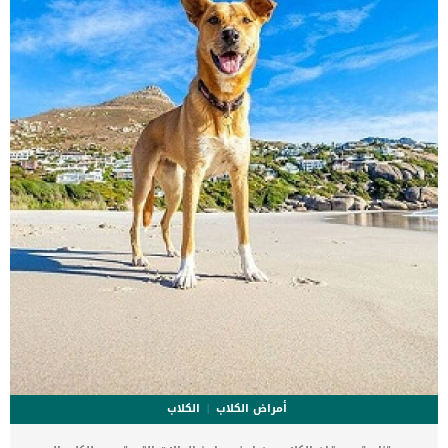
ستكون هذه العلامات عبارة عن مراحل متدرجة الى المرحلة الاخيرة وهى
الوفاة. _المرحلة الاولى, تظهر ان الكلب معرض لخطر الإصابة بسرطان
القلب ، ولكن ليس لديه أعراض ولا تغييرات في القلب. _المرحلة
الثانية,يعاني الكلب […]
أمراض الكلاب
الكلاب