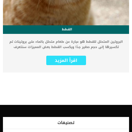
القطط
البروتين المتحلل للقطط هو عبارة عن طعام متحلل بالماء على بروتينات تم
تكسيرها إلى حجم صغير جدًا ويكسب القطط بعض المميزات سنتعرف
عليها فى هذا المقال. اضف الى معلوماتك انه يحتوي طعام القطط
التقليدي على بروتينات سليمة ذات حجم طبيعي. كما تعود معظم أنواع
اقرأ المزيد
الحساسية الغذائية المعروفة إلى تفاعل غير طبيعي تجاه البروتينات
السليمة في الطعام. الهفد من تقديم البروتين المتحلل للقطط هو تعطيل
أو تكسير البروتينات في النظام الغذائي ،حتى لا يتفاعل جهاز المناعة
معها. اقرأ ايضا: فرط الكالسيوم فى الدم عند القطط تم اعتماد هذه
الطريقة فى طعام القطط للبروتين حديثا, ولكنه عرف منذ وقتا طويلا
لتقديمه لاطفال البشر. تم استخدام البروتينات المتحللة في حليب الأطفال
على مدى عقود للأطفال الذين يعانون من حساسية من حليب البقر. اذا تم
تشخيص قطتك بالحساسية الغذائية فسوف يصف لها الطبيب البيطرى
نظاما غذائيا يحتوى على البروتين المتحلل. كما توصف هذه الحميات للقطط
المصابة بمرض التهاب الأمعاء (IBD). كيف تعرف ان قطتك مصابة
بالحساسية الغذائية ؟ اذا كانت قطتك تعانى من الحجة الجلدية بشكل
مستمر حتى فى غير اوقات الحساسية الموسمية. كما تشمل تشمل
تصنيفات
السلوكيات الدالة على الاصابة بالحساسية الغذائية أيضًا اللعق والخدش
والإفراط في الاستمالة والعض. اقرأ ايضا: الاغماء عند القطط.. الاسباب