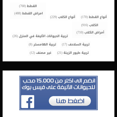
والحلول يمكن أن تحدث الحكة في أي مكان من […]
القطط
(768)
امراض القطط
(488)
أنواع القطط
(170)
أنواع الكلاب
(229)
الكلاب
(916)
أمراض الكلاب
(710)
تربية الحيوانات الأليفة في المنزل
(26)
تربية السلاحف
(17)
تربية الهامستر
(8)
تربية طيور الزينة
(21)
غير مصنف
(12)