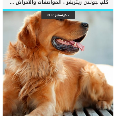
كلب جولدن ريتريفر : المواصفات والأمراض والسلوك وطرق التغذية
حساسية الجلوتين تسبب الحكة والنقص الغذائي وفقدان الوزن. اقرأ
ايضا:معلومات عن حساسية الاعشاب عند الكلاب علاج حساسية الجلوتين
سهل ويمكن ان يتم شفاءه فى المنزل ويستعيد الكلب صحته بالكامل. اقرا
7 ديسمبر 2017
ايضا: اصابة الكلاب بحساسية المنظفات.. اعراضها وعلاجها اعراض حساسية
الجلوتين لدى كلبك فى حين ان معظم الكلاب يمكنها تناول الجلوتين
بشكل جيد بدون ظهور اى اعراض الا ان هناك البعض تظهر عليه أعراض
حساسية الجلوتين مثل : امراض الجلدالاسهالالتهاب الامعاءاللعق المفرط
للقدمينالتهابات الاذنالخمول هناك نوعان من الجلوتين طبيعي معدل
وراثيا, ويعتبر المعدل وراثيا مسبب للحساسية واصابات اخرى اكثر من
الطبيعى. […]