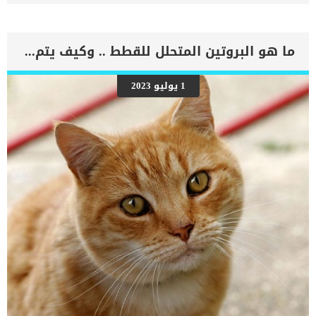
يهددان المعدة ويمكن أن يؤثر أيضًا على أجهزة الجسم الأخرى القريبة ، بما
في ذلك الطحال والأوعية الدموية الرئيسية في البطن. قد تتطور هذه
الحالة وتؤدى الى إجهاد شديد للقلب ، وصدمة ، وإذا لم يتم علاجه بسرعة
، فقد يؤدي إلى الوفاة. يمكن ان تخضع هذه الحالة الى العلاج بالادوية
ما هو البروتين المتحلل للقطط .. وكيف يتم تقديمه لها ؟
ولكن العلاج بالجراحة هو الافضل والحاسم. اقرا ايضا: ارتجاع احماض
المعدة عند الكلاب علامات متلازمة توسع المعدة عند الكلاب _ألم فى
البطن _الخمول _انتفاخ _قئ _قلس الاسباب الكامنة خلف متلازمة الانفتال
1 يوليو 2023
عند الكلاب على الرغم من عدم وجود سبب محدد لـ GDV ، إلا أن هناك عددًا
قليلاً من عوامل الخطر التي تم تأكيدها مثل الشيخوخة, والسلالات ذات
الصدر العريض. اقرا ايضا: كيف تتعامل مع المعدة الحساسة عند الكلاب ؟
كيف يقوم الطبيب البيطرى بتشخيص الحالة ؟ سيكون لدى معظم […]