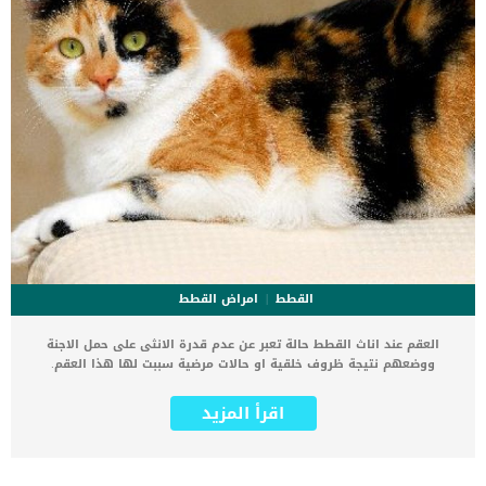
القطط
امراض القطط
العقم عند اناث القطط حالة تعبر عن عدم قدرة الانثى على حمل الاجنة
ووضعهم نتيجة ظروف خلقية او حالات مرضية سببت لها هذا العقم.
يختلف العقم عن الرغبة فى الزواج, فيمكن ان تمر القطة بمراحل الحرارة
العادية وتطلب الزواج ولكنها لا تضع الصغار. اقرا ايضا: هل القطط تسبب
اقرأ المزيد
العقم للبنات ؟ كل شئ عن داء القطط للمرأة الحامل فى البداية علينا ان
نوضح لك كيف تسير العملية بين القطط وما تتطلبه الخصوبة الطبيعية لدى
القطط, وهى: _القدرة على إنجاب القطط الصغيرة _دورة شبق طبيعية
_جهاز تناسلي سليم _بويضات طبيعية _مستويات طبيعية ومستقرة من