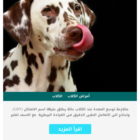
أمراض الكلاب
الكلاب
متلازمة توسع المعدة عند الكلاب حالة يطلق عليها اسم الانفتال (GDV),
وتحتاج الى التعامل الطبى الدقيق فى العيادة البيطرية. مع الاسف تعتبر
متلازمة توسع المعدة عند الكلاب حالة طارئة تهدد حياة الكلاب. في هذه
الحالة ، تتضخم المعدة ، عادةً مع الطعام والغاز (التوسيع) ، وتلتف على
اقرأ المزيد
محورها (الانفتال) بطريقة لا يمكن لمحتويات المعدة أن تنتقل إلى الأمعاء
أو تتقيأ, وهذا هو شرح وتبسيط لاسم الحالة. هذا التوسع والالتواء