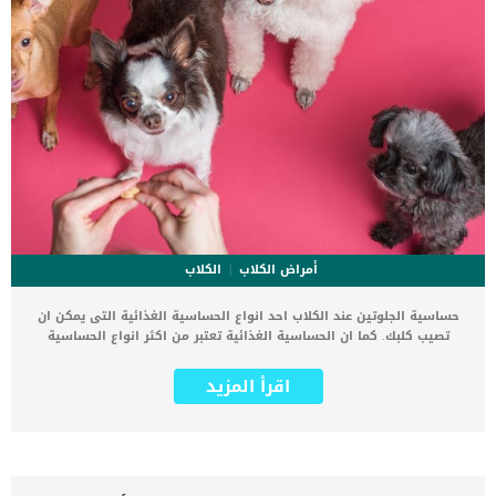
أمراض الكلاب
الكلاب
حساسية الجلوتين عند الكلاب احد انواع الحساسية الغذائية التى يمكن ان
تصيب كلبك. كما ان الحساسية الغذائية تعتبر من اكثر انواع الحساسية
الشائعة بين الحيوانات الأليفة بما فى ذلك الكلاب. اضف الى معلوماتك ان
الجلوتين هو مركب طبيعى موجود فى الكثير من الحبوب مثل القمح
اقرأ المزيد
والشعير والشوفان ويدخل ايضا فى تركيب الكثير من مستحضرات التجميل
وبعض المكملات الغذائية. اقرا ايضا:ماهى حساسية الطعام عند الكلاب
اللابرادور ؟ كما ان علاج هذه الحساسية ببساطة شديدة يكون بمنع الكلب
من تناول اى اطعمة تحتوى على مادة الجلوتين. ماهي حساسية
الجلوتين عند كلبك وكيف تحدث ؟ حساسية الجلوتين عند الكلاب من النادر
جدا حدوثها ولكنها موجودة ولها اعراض واسباب وطرق علاج. كما ان