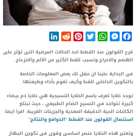
LinkedIn
Reddit
Pinterest
WhatsApp
Twitter
Messenger
Facebook
قرح القولون عند القطط احد الحالات المرضية التى تؤثر على
الهضم والاخراج وتسبب للقط الكثير من الألم والانزعاج.
فى البداية علينا ان ننقل لك بعض المعلومات الخاصة
بالتكوين الداخلى للقط وكيف تقوم بأداء وظيفتها.
توجد خلايا تعرف باسم الخلايا النسيجية هي خلايا دم بيضاء
كبيرة تتواجد في النسيج الضام الطبيعي ، حيث تبتلع
الكائنات الحية الدقيقة المعدية والجزيئات الغريبة. اقرا ايضا:
استئصال القولون عند القطط “الدوافع والنتائج”
وتعتبر هذه الخلايا عنصر اساسى وقوى فى تكوين الجهاز