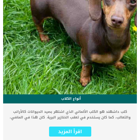
الفطرية التى تصيب الكلب.فى […]
أنواع الكلاب
كلب داشهند هو الكلب الألماني الذي اشتهر بصيد الحيوانات كالأرانب
والثعالب، كما كان يستخدم في تعقب الخنازير البرية. كان هذا في الماضي،
لكن الآن فإن كلاب داشهند هي احد الكلاب المنزلية التي يربيها الكثيرين
على مستوى العالم بسبب مميزاتها سنقدم لك في هذا المقال معلومات
اقرأ المزيد
عن كلب داشهند وتاريخ نشأته وشخصيته ومميزاته وطرق الاهتمام به.
أنواع كلب داشهند الألمانية هناك ثلاثة انواع لكلاب داشهند: كلاب