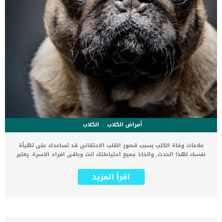
أمراض الكلاب
الكلاب
علامات وفاة الكلب بسبب قصور القلب الاحتقانى قد تساعدك على تهيأة
نفسك لهذا الحدث, واتخاذ جميع احتياطتك انت وباقى افراد الاسرة. يعتبر
مرض قصور القلب الاحتقانى من اخطر الحالات المرضية التى يمكن ان
يتعرض لها جميع الكائنات الحية بما فى ذلك الكلاب والقطط. كما ان القلب
اقرأ المزيد
يعتبر عضوا رئيسيا فى جسم الكلاب, واى قصور به يعتبر قصور فى باقى
اجزاء الجسم. يحدث قصور القلب الاحتقاني (CHF) عندما يكون القلب غير
قادر على ضخ الدم بشكل كافٍ في جميع أنحاء الجسم. ينتج عن ذلك عودة
الدم إلى الرئتين وتراكم السوائل في تجاويف الجسم ، مما يقيد القلب
والرئتين ويمنع تدفق الأكسجين الكافي في جميع أنحاء الجسم. اقرا ايضا: