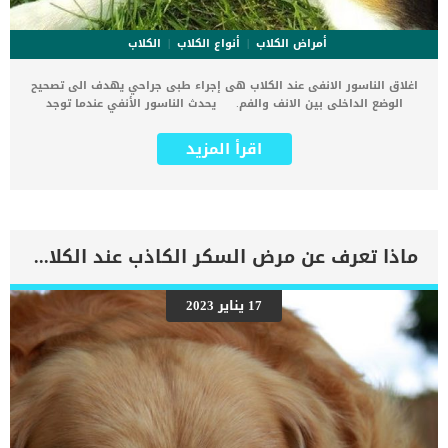
أمراض الكلاب
أنواع الكلاب
الكلاب
اغلاق الناسور الانفى عند الكلاب هى إجراء طبى جراحي يهدف الى تصحيح
الوضع الداخلى بين الانف والفم. يحدث الناسور الأنفي عندما توجد
فجوة بين الممر الأنفي والعظام الفكية في تجويف الفم عند الكلاب. اقرأ
ايضا: هل الكلاب تستخدم بخاخات الانف ؟ تسمح هذه الفجوة للماء
اقرأ المزيد
والطعام والمواد الأخرى بالمرور من تجويف الفم إلى الممرات الأنفية مما
يؤدي إلى التهاب الجهاز التنفسي للكلب. الإلتهاب الرئوى والعطس وخلل
التنفس وإفرازات الأنف من ضمن أعراض إصابة الكلب بالناسور الانفى.
اسباب الناسور الانفى عند الكلاب أمراض اللثةخطأ أثناء خلع الاسنانالأجسام
الغريبةالسرطان اذا كان كلبك تعرض لأحد الاصابات المسببة لهذه الاصابة
او وجدت عليه احد الاعراض المذكورة سابقا فهذا يعنى انه فى حاجة الى
ماذا تعرف عن مرض السكر الكاذب عند الكلاب ؟
عملية اغلاق الناسور الانفى عند الكلاب. اقرأ ايضا: صعوبة التنفس عند
الكلاب وعلاجها توجه به فورا الى العيادة البيطرية لعمل اللازم وبدأ
التشخيص للوصول الى أفضل نهج مناسب وحاسم لحالة الكلب. اجراءات
17 يناير 2023
اغلاق الناسور الانفى عند الكلاب سيبدأ الطبيب البيطرى الإجراءات بفحص
جسدي للتأكد من إمكانية وضعه تحت التخدير العام.ترجع حساسية هذه
العملية الى ارتباطها الوثيق بالجهاز التنفسى والذى يدفع الطبيب
البيطري الى تحديد مجموعة من الادوية تعطى للكلب قبل الخضوع الى
هذه العملية.يوصي طبيبك البيطري أيضًا بأن يصوم كلبك قبل إجراء
الجراحةسيتم تخدير الكلب وريديا.يبدأ الطبيب البيطرى فى عمل […]