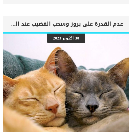
داشهند ذات الشعر الناعم القصير كلاب داشهند ذات الشعر الطويل كلاب
داشهند ذات الشعر المجعد. بغض النظر عن حجمه الصغير، فإن كلب
الداشهند يعتبر إضافة ممتعة لأي عائلة، فقد تم تصنيفه في أعلى قوائم
الكلاب الأكثر شعبية منذ الخمسينيات. كل انواع هذا الكلب تتميز بشخصية
عدم القدرة على بروز وسحب القضيب عند القطط “الشبم”
لطيفة وودودة ومحبة، لذا احبه الناس كثيراً واسر قلوب الكثير، وخاصة
الشعب الألماني. وبسبب الشخصية المحبة واللطيفة والمرحة التي تميز بها
وشكله المميز، فقد اطلق عليه المربين عدة اسماء وألقاب مثل، الكلب
30 أكتوبر 2023
وينر، هوت دوج ، كلب السجق ، دوكسي ، داكل، وكلب داشهند. شكل
كلاب داشهند الألمانية ومواصفاته الجسديه كلب داشهند ينقسم لثلاث
انواع طبقا لشكل وطول الشعر بمجرد أن تنظر إلى كلب داشهند،
فسترتسم على وجهك ابتسامة، عندما تراه يحمل بفخر جسده الطويل
العضلي على أرجل قصيرة،و رأسه الممدود المرفوع بكل ثقة واعتزاز. بسبب
مظهره الهزلي تقريبًا، لطالما […]