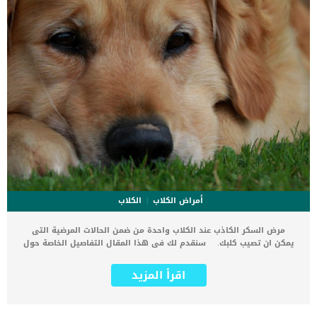
أمراض الكلاب
الكلاب
مرض السكر الكاذب عند الكلاب واحدة من ضمن الحالات المرضية التى
يمكن ان تصيب كلبك. سنقدم لك فى هذا المقال التفاصيل الخاصة حول
جميع مايخص كلبك المصاب بالسكر الكاذب. اقرأ ايضا: معلومات شاملة عن
اصابة الكلاب بمرض السكر يعرف مرض السكر الكاذب عن الكلاب باسم
اقرأ المزيد
سكرى الماء وهو مرض يصيب الكلاب والقطط ايضا. كما تعتمد هذه الحالة
فى حدوثها على حدوث خلل واضح فى الدماغ واضطراب فى ارسال بعض
الاشارات. نجد ان في هذا المرض ، لا يفرز الدماغ هرمونًا يسمى ADH