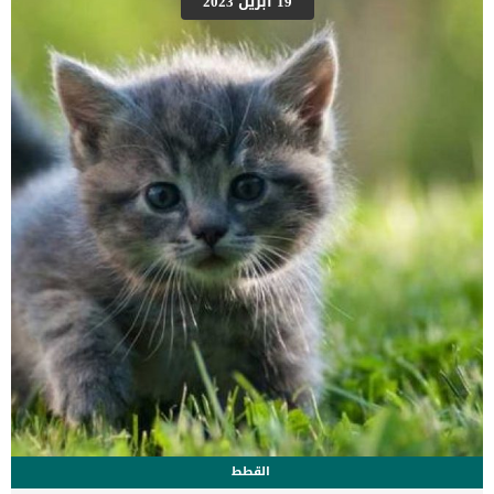
19 أبريل 2023
الممكن أن يؤدي ذلك إلى موت الكلب. ما هي مضاعفات التهاب
البنكرياس؟ غالبًا ما يتطور مرض التهاب البنكرياس بشكل سريع لدى
الكلاب. وغالبًا ما يتم علاج هذه الحالة دون حدوث أي أضرار دائمة على صحة
الكلب وأجهزة جسمه المختلفة. ومن الضروري أن نحرص على سرعة علاج
التهاب البنكرياس في الكلاب حتى لا تحدث […]
القطط