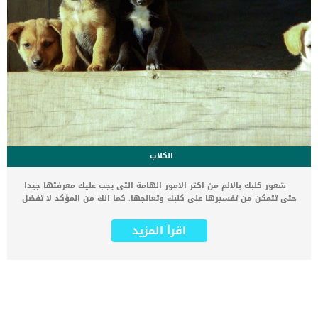
الكلاب
شعور كلبك بالالم من اكثر الامور الهامة التى يجب عليك معرفتها جيدا
حتى تتمكن من تفسيرها على كلبك وتعالجها. كما انك من المؤكد لا تفضل
شعور كلبك بالالم ولكن الكلاب ليس لديهم القدرة على التعبير والقول
والشكوى عما يشعرون به. اقرأ ايضا: معلومات عن التشنجات العضلية عند
اقرأ المزيد
الكلاب فهم شعور كلبك بالألم يحتاج الى فهم بعض سلوكياته حتى تتمكن
من ترجمتها وفهمها ومعالجة الألم. كيف تفهم شعور كلبك بالألم
وتعالجه سؤال يمكنك معرفة اجابته من خلال هذه المقال حيث يمكنك
التعرف على علامات الألم ولغة جسد الكلب. اقرأ ايضا: التهاب فتحة الشرج
عند الكلاب اعلم مدى صعوبة ان ترى تغيرات تحدث لكلبك ولا تتمكن من
فهم السبب, فلا تجده يجرى عليك ليحتضنك, ولا تجده يتبعك كالعادة
ويفضل الانعزال. كما يعانى الانسان من ألم جسدى ونفسى كذلك الكلاب