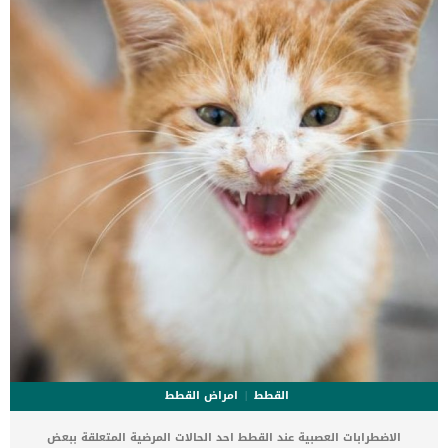
والرائعة كلباً جذاباً للرجال والنساء على حد سواء. هو كلب يعشق عائلته
واصحابه ويحب أن يشاركهم في جميع مناسباتهم واحتفالاتهم ودائما ما
يرغب في الذهاب معك إلى أي مكان. يتميز بشخصيته المرحة والمحبة،
فهو يحب اللعب والمرح طوال الوقت وقضاء […]
القطط
امراض القطط
الاضطرابات العصبية عند القطط احد الحالات المرضية المتعلقة ببعض