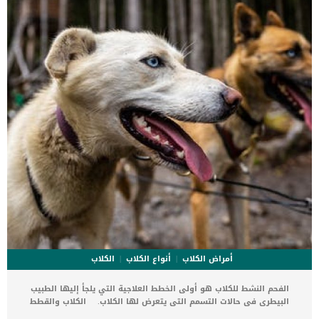
القلب ، ولكن ليس لديه أعراض ولا تغييرات في القلب. _المرحلة
الثانية,يعاني الكلب […]
أمراض الكلاب
أنواع الكلاب
الكلاب
الفحم النشط للكلاب هو أولى الخطط العلاجية التي يلجأ إليها الطبيب
البيطرى فى حالات التسمم التى يتعرض لها الكلاب. الكلاب والقطط
والكثير من الكائنات الحية تأكل اى شئ يقابله فلا تفرق بين طعام المنزل