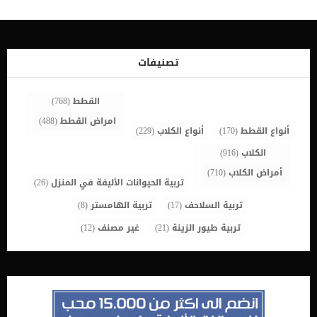
فالتغيرات التى سنتناولها فى هذا المقال يمكن ان تكون تغيرات ناتجة عن
ألم نفسى. اقرأ ايضا: معلومات عن اجهاض الحمل عند الكلاب فى جميع
الاحوال اذا لاحظت اى تغير فى كلبك توجه باقصى سرعة الى الطبيب
البيطرى والذى بدوره سوف يعالج المشكلة او يقوم بتحويلك الى طبيب
بيطرى متخصص فى السلوك الحيوانى. يمكنك معرفة أعراض الشعور بالالم
تصنيفات
عند الكلاب من خلال مراقبة لغة الجسد : تسنج
العضلات الارتجاف الرعشة اللهثوضع رؤوسهم بين ارجلهم التغيرات
السلوكية : […]
القطط
(768)
امراض القطط
(488)
أنواع القطط
(170)
أنواع الكلاب
(229)
الكلاب
(916)
أمراض الكلاب
(710)
تربية الحيوانات الأليفة في المنزل
(26)
تربية السلاحف
(17)
تربية الهامستر
(8)
تربية طيور الزينة
(21)
غير مصنف
(12)