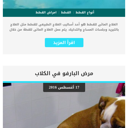
أنواع القطط
القطط
امراض القطط
العلاج المائى للقطط هو أحد أساليب العلاج الطبيعى للقطط مثل العلاج
بالتبريد وجلسات المساج والتدليك. يتم عمل العلاج المائى للقطة من خلال
وضعها فى بيئة مائية دافئة مثل حوض الاستحمام او حمام السباحة.
كمالكا لقطة او غير مالك فأنت تعرف جيدا خوف القطة من الماء وعدم
اقرأ المزيد
رغبتها فى اللب والاقتراب منها على العكس الكلاب.. اذا فكيف تتم
جلسات العلاج المائى للقطط ؟ الهدف من العلاج المائى للقطط هو بناء
القوة والمرونة مع تقليل الضغط على العظام والمفاصل والأعضاء الأخرى.
احيانا تصاحب جلسات العلاج المائى جلسات التدليك والتمارين الرياضية
للقطة واحيانا اخرى لا. اقرأ ايضا: علاج كسور العظام في القطط : الالتواء
والعرج والكدمات سيقوم الطبيب او المدرب البيطرى على استخدام
مرض البارفو في الكلاب
الادوات الخاصة بهذه الجلسات مثل الاجهزه وأحزمة الأمان حتى تطمئن له
القطة. كما سيقوم بالتدريج بتقريب القطة الى الماء ووضعها على جسدها
حتى لا تصاب بالفزع او النوبة اذا وضعت فى الماء مباشرة. العلاج المائى
17 أغسطس 2016
شائعا بين الكلاب والخيول وايضا البشر, وكان من النادر تطبيقه على
القطط. اقرأ ايضا: ما هي كمية الماء للقطط التي تحتاجها يوميا القطط
تنفر بشكل طبيعي من الماء وكان هناك شعور دائم من الأطباء بأن إجهاد
الإجراء للقطط يفوق الفوائد. لكن أثبتت الدراسات مدى فاعليتها فى علاج
مشاكل العظام والتهابات المفاصل عند القطط. كما تم […]