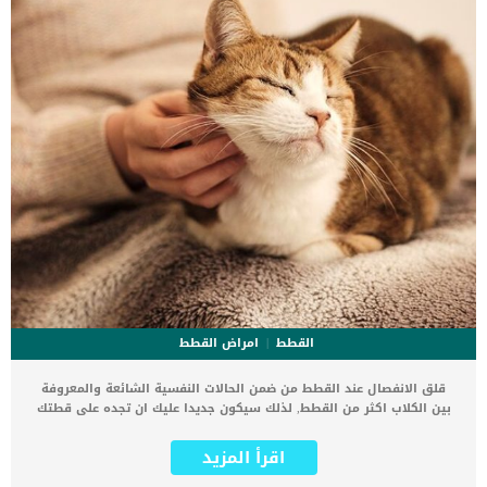
القطط
امراض القطط
قلق الانفصال عند القطط من ضمن الحالات النفسية الشائعة والمعروفة
بين الكلاب اكثر من القطط, لذلك سيكون جديدا عليك ان تجده على قطتك
وتناقشه مع دكتورك البيطرى. المعروف عن القطط انهم كائنات منعزلة
ومسؤلة, لا تخشى عليها اذا تركتها طوال اليوم فى المنزل بمفردها,
اقرأ المزيد
فهى تعلم كيف تدبر امورها, على عكس الكلاب تماما. عرفت صفات
الانعزال والاستقلالية عن القطط منذ زمنا بعيد وحتى الان لم تتغير, فما