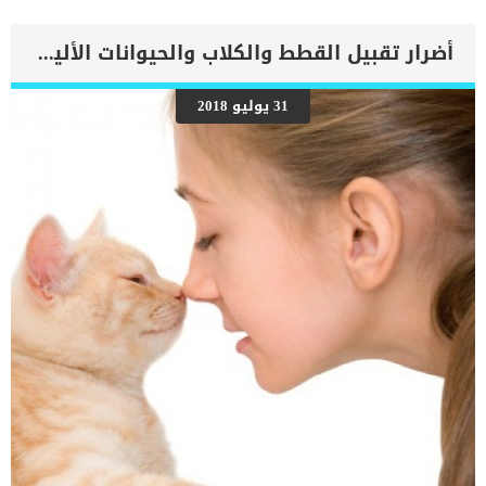
دكتور بيطري للكشف. الشكل الآخر من مرض بارفو هو شكل أقل شيوعا
ويصيب القلب، يهاجم الفيروس عضلات القلب في الجراء الصغار بشكل
أساسي وغالبا ما يتسبب ذلك في موت الجراء. علاج البارفو عند الكلاب له
أضرار تقبيل القطط والكلاب والحيوانات الأليفة
بروتوكولات مختلفة، سنوضح لك في هذا المقال كل شئ عن هذا المرض
و كيفية الوقاية والعلاج منه. اعراض البارفو عند الكلاب اعراض مرض
البارفو عند الكلاب مختلفة لكن هناك اعراض رئيسية مرتبطة بالعدوى التي
31 يوليو 2018
تصيب الأمعاء وتتمثل في الإسهال الدموي، والخمول، وفقدان الشهية
والحمى والقيء، وفقدان الوزن الشديد.عدوى فيروس بارفو للأمعاء تؤثر
على قدرة الجسم على امتصاص العناصر الغذائية، مما يؤثر على الحيوان
ويصيبه بالجفاف بسبب نقص البروتين وعدم امتصاص السوائل بشكل
صحيح.كما قد تصاب ايضا الانسجة الرخوة للفم والعينين بالاحمرار الشديد،
كما قد تزداد ضربات القلب بشكل […]