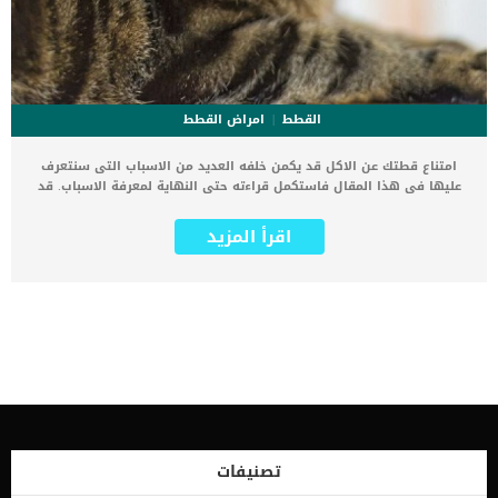
القطط
امراض القطط
امتناع قطتك عن الاكل قد يكمن خلفه العديد من الاسباب التى سنتعرف
عليها فى هذا المقال فاستكمل قراءته حتى النهاية لمعرفة الاسباب. قد
يكون من الصعب مواجهة هذا الموقف, وهو امتناع قطتك عن الاكل,
بالتأكيد ستشعر بالقلق عليها ومنة الضرورى التوجه للعيادة البيطرية
اقرأ المزيد
لاكتشاف السبب. بمجرد ان تكتشف السبب ستكتشف الطريقة المثلى لحل
المشكلة وعلاجها وستعود قطتك لسابق عهدها فى الاكل كما كانت. قد
تتراوح اسباب امتناع قطتك عن الاكل من الاسباب النفسية او بعض
التغيرات فى الروتين الى المشاكل الصحية التى تستدعى القلق. اضف الى
معلوماتك ان القطط لا تحب كسر الروتين, فيمكن امتناعها عن الاكل يكون
بسبب تغير لون الوعاء الذى اعتادت الاكل فيه او بسبب تغير احد المكونات.
اقرا ايضا: هل تأكل القطط البيض؟ قد تستغرق القطط بعض الوقت لتقبل
الأطعمة الجديدة ، لذلك يوصى عمومًا بالتحول البطيء والتدريجى. اسباب
المتناع قطتك عن الاكل _التغيرات البيئية كما ذكرنا ان القطط تتمسك
بالروتين ولا تفضل كسره مهما كانت الاسباب. فمثلا نجد ان وجود الضيوف
او النقل الى منزل جديد تغير فى اليوم الطبيعى الخاص بها والذى اعتادت
عليها, فيسبب لها عدم الرغبة فى الاكل. ضع في اعتبارك أن مناطق المرور
تصنيفات
الكثيفة والضوضاء ووجود حيوانات أخرى وحاويات الطعام المتسخة أو