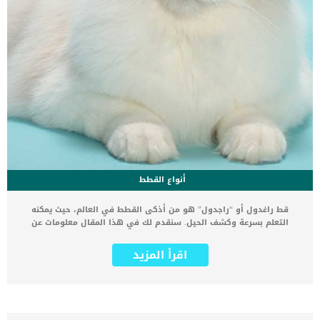
أنواع القطط
قط راغدول أو “راجدول” هو من أذكى القطط في العالم، حيث يمكنه
التعلم بسرعة وكشف الحيل. سنقدم لك في هذا المقال معلومات عن
قطط الراجدول واشهر ألوانها وانواعها وطرق الأهتمام بها. قط
الراجدول هو أفضل صديق لجميع الناس، فإنه يحب اسرته وأهله كثيرا
اقرأ المزيد
-حتى الأطفال- ويتعايش مع الحيوانات الأليفة الأخرى إلى حد ما. هو قط
مطيع ولطيف ومرح للغاية، حتى أنه يستقبل صاحبه عند الباب عندما يعود
إلى المنزل. إذا كنت تبحث عن رفيق وصديق مخلص، فلا يوجد لك خيار
أفضل من تربية قط من سلالة قطط راغدول اللطيفة والودودة كثيراً
والتي تعتبر من اكثر انواع القطط حبا للانسان تاريخ قط راغدول ونشأته.