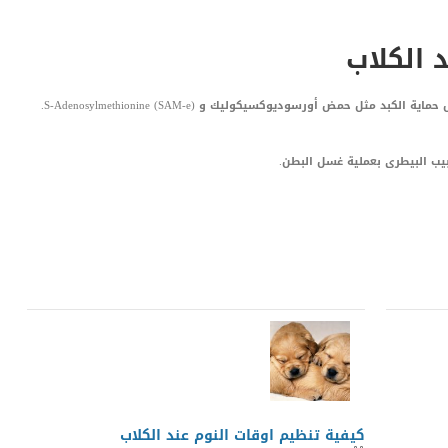
د الكلاب
سيتم امداد الكلب المصاب بمضادات الالتهاب وعوامل حماية الكبد مثل حمض أورسوديوكسيكوليك و S-Adenosylmethionine (SAM-e).
يب البيطرى بعملية غسل البطن.
LinkedIn
Red
Pi
كيفية تنظيم اوقات النوم عند الكلاب