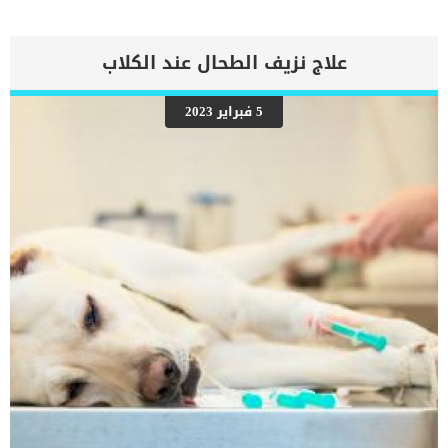
نقدم لكم ملخصا لفوائد وأضرار الدراي فود للقطط المنزلية بالتفصيل
مواضيع قد تهمك أيضا: 5 خطوات ضرورية عند تغيير نوع الدراي فود
لحيوانك الأليف الأطعمة الضارة بالقطط طريقة عمل دراي فود للقطط في
علاج نزيف الطحال عند الكلاب
المنزل في ثلاث خطوات فوائد الدراي فود في طعام القطط المنزلية : 1
– الدراي فود أو الطعام الجاف يساعد مربي القطط على تحديد الكمية
المناسبة التي يجب تقديمها للقطط في وجبات محددة, حيث أن الأنواع
5 فبراير 2023
المعروفة من الطعام الجاف توضح بالتفصيل كيفية تقديم الوجبات للقطط
والكميات الملائمة لعمر القطط ووزنها, فهو لا يترك مربي القطط في
حيرة عن كمية الأطعمة التي تحتاجها القطط. 2 – يتميز الدراي فود بتنوعه
الكبير, من حيث النكهات والمكونات التي تجعل القطط تحبه ولا ترفضه, لأن
مربي القطط […]