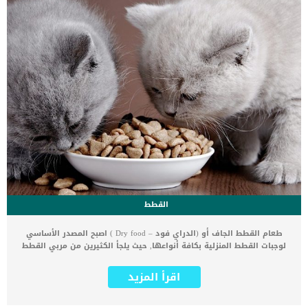
القطط
طعام القطط الجاف أو (الدراي فود – Dry food ) اصبح المصدر الأساسي
لوجبات القطط المنزلية بكافة أنواعها, حيث يلجأ الكثيرين من مربي القطط
والكلاب والحيوانات الأليفة بشكل عام إلى الطعام الجاف, لأنه سهل
التحضير و يمكن شراءه في أي وقت وتقديمه للقطط والكلاب. لكن مؤخرا
اقرأ المزيد
بدأت الكثير من المشاكل تظهر على الحيوانات الأليفة وبدأ مربي القطط
في التساؤل ماهي فوائد واَرار الدراي فود وهل يجب اتخاذ بعض
الاحتياطات في تقديم هذه الوجبات ام التوقف عن استخدام الدراي فود ؟