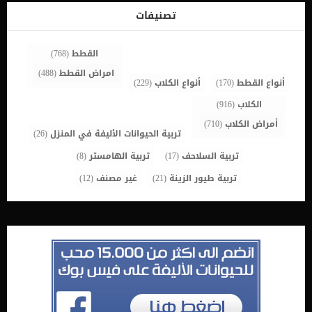
استكشاف الطعام ولا تأكل أي شيء يصادفها. وبغض النظر عن قيام
تصنيفات
الكلب بفحص الطعام أولاً باستخدام […]
القطط
(768)
امراض القطط
(488)
أنواع القطط
(170)
أنواع الكلاب
(229)
الكلاب
(916)
أمراض الكلاب
(710)
تربية الحيوانات الأليفة في المنزل
(26)
تربية السلاحف
(17)
تربية الهامستر
(8)
تربية طيور الزينة
(21)
غير مصنف
(12)