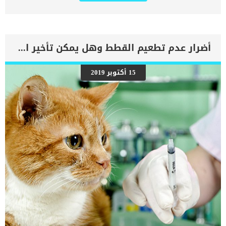
فعليك بقراءة هذا المقال حتى تتمكن من حماية كلبك. غالبًا ما تكون
الكلاب مضطربة ، وفي بعض الأحيان تثير المعارك مع الكلاب الأخرى
وستزيد حالات هروب الكلاب من منزلها. فصل الربيع هو اكثر المواسم
التى تتزواج وتتكاثر به الحيوانات الأليفة مما يزيد من احتمالية وجود
المؤثرات البيئية داخل بيئة الكلب. كما انه فى فصل الربيع تكون كل من
أضرار عدم تطعيم القطط وهل يمكن تأخير التطعيم ؟
الحشرات والنباتات أكثر وفرة في أشهر الربيع مما يؤدي إلى ردود فعل
تحسسية. اقرأ ايضا:كيف تبدو حساسية موسم الربيع عند الكلاب ؟ موسم
الربيع له نصيبه من المخاطر الموسمية على الكلاب ، التي تتراوح من
15 أكتوبر 2019
السموم إلى لدغات الحشرات. اعراض مخاطر فصل الربيع على كلبك من
خلال الاعراض التى ستظهر على كلبك سيتمكن الطبيب البيطرى من معرفة
الخطر الذى اصيب كلبك. الطفح الجلدتهيج الجلد التقيؤ إسهال فقدان
التنسيق التغييرات فى شكل العينالسعالالافرازات الانفية يعتبر الجلد من
اكثر اجزاء الجسم عند الكلاب المتأثر بمشاكل فصل الربيع. الاسباب الكامنة
[…]