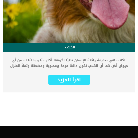
الكلاب
الكلاب هي صديقة رائعة للإنسان نظرًا لكونها أكثر حبًا ووفاءًا له من أي
حيوان آخر، كما أن الكلاب تكون دائمًا مرحة ومحبوبة ومضحكة وتملأ المنزل
بالبهجة والسعادة. عندما يقبل كلبك عليه فإنه يقوم بتحريك ذيله لليمين
واليسار ويقوم بالكثير من الحركات التي تدل على حبه لك، لكن هل سألت
اقرأ المزيد
نفسك هل يهز الكلب ذيله عندما يكون سعيد فقط ؟ في الواقع هذه
معلومة خاطئة مثلها مثل بعض الأساطير الشهيرة والكاذبة عن الكلاب
التي يصدقها الكثيرون على الرغم من أنه لا أساس لها من الصحة على
الإطلاق. وفيما يلي أهم وأشهر 5 أساطير وخرافات كاذبة عن الكلاب،
هيا بنا نتعرف عليها معًا. هل يهز الكلب ذيله عندما يكون سعيد ؟ 5
معلومات خاطئة عن الكلاب الكلاب تأكل أي شيء: هل سبق لك ولاحظت
أن كلبك يُقبل على تناول عظام ذات رائحة كريهة أو قطعة غير صالحة للأكل
من اللحوم؟ أو أي شيء من القمامة؟ على عكس ما يعتقد الكثيرون فإن
الكلاب يمكنها اكتشاف الأطعمة الحلوة والمالحة والحامضة والصالحة
والغير صالحة للأكل. فعلى الرغم من كون الكلاب تمتلك سدس ما لدى
الإنسان من براعم تذوق إلا أنها تعتمد بشكل كبير على حاسة الشم في