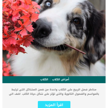
أمراض الكلاب
الكلاب
مخاطر فصل الربيع على الكلاب واحدة من ضمن المشاكل التى ترتبط
بالمواسم والفصول الثانوية والتى تؤثر على شكل حياة الكلب. اضف الى
معلوماتك ان لكل موسم عيوبه ومخاطره ، وفصل الربيع ليس استثناءً
الشتاء والصيف والخريف ايضا يحملون بعض المخاطر لكلبك وعليك ان
اقرأ المزيد
تحاول حمايته منها بقدر الامكان. اذا كنت فى نهاية بداية موسم الربيع