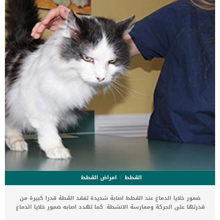
عدم تطعيم القطط على الاطلاق ؟ هناك رأيين في مسالة تأخير تطعيمات
القطط وأضرارها يعتقد […]
القطط
امراض القطط
ضمور خلايا الدماغ عند القطط اصابة شديدة تفقد القطة قدرا كبيرة من
قدرتها على الحركة وممارسة الانشطة. كما تهدد اصابه ضمور خلايا الدماغ
حياة القطة, فلا تخاطر بحياة قطتك والتزم بالزيارات الدورية للعيادة