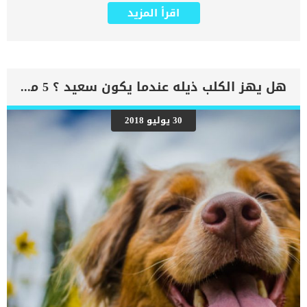
البيطرية لاكتشاف مثل هذه الاصابات. يطلق الاطباء البيطرين على هذه
اقرأ المزيد
الاصابة ايضا “ضمور المحاور العصبية” عند القطط. اقرأ ايضا: طفيليات
الدماغ عند القطط “حقائق مذهلة” مع الاسف تظهر هذه الحالة بدون
سابق انذار وتتشابه اعراضها مع اعراض حالات مرضية أخرى. كما ان دماغ
قطتك هو عضو معقد مسؤول عن العديد من الوظائف ويتأثر بأبسط خلل
او اضطراب يصيب اصغر جزء به. في حين أن معظم القطط تتمتع بصحة
جيدة ، فإن بعضها يصاب بظروف تؤثر على الدماغ بطريقة سلبية. بناء على
هل يهز الكلب ذيله عندما يكون سعيد ؟ 5 معلومات خاطئة عن الكلاب
ما سبق , عليك مراقبة قطتك من حين الى اخر للتأكد من انها تمارس
روتينها اليومي بكل بساطة ودون اى مشاكل او اصابات. ضمور خلايا المخ
عند القطط قد يكون خفيفا ويستجيب للعلاج والبعض للاخر للاسف ينتهي
30 يوليو 2018
بالموت. استكمل قراءة المقال حتى تتعرف على الأعراض الخاصة بهذه
الاصابة لتذهب الى الطبيب فور ظهورها. اقرأ ايضا: فوائد الاحماض
الدهنية لجسم القطط اعراض ضمور خلايا الدماغ عند القطط تعتمد الأعراض
بشكل كبير على نوع وشدة التلف الذى يصيب خلايا الدماغ ولكنها بشكل
عام: الارتعاش. اقرأ ايضا: الارتجاف عند […]