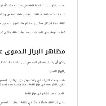
يجب أن يكون براز القطط الطبيعي صلبًا أو متشكلًا نوعًا
اثناء قيامتك بتنظيف الليتر بوكس عليك الفحص والتد
هناك عدة اشكال يمكن ان يظهر بها البراز الدموى ع
كما سنعرفك على العلامات المصاحبة للحالة والتى ت
مظاهر البراز الدموى 
يمكن أن يختلف مظهر الدم في براز القطة ، اعتمادًا 
_البراز الاسود
عندما يحدث النزيف في وقت مبكر من الجهاز الهضمي (
الذي يظهر فيه في براز القط ، مما يجعله يبدو أسودًا 
_الدم الاحمر الفاتح فى براز القط
يعنى أن هناك شيئًا خاطئًا في نهاية الجهاز الهضمي 