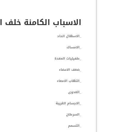
الاسباب الكامنة خلف ا
_الاسهال الحاد
_الامساك
_طفيليات المعدة
_ضعف الاعضاء
_التهاب الامعاء
_العدوى
_الاجسام الغريبة
_السرطان
_التسمم