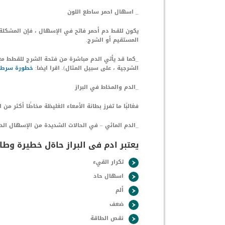
_ اسهال احمر ساطع اللون
يكون للقط دم أحمر فاتح في الإسهال ، فإن المشكلة 
المستقيم أو الشرج.
_كما قد يأتي الدم مباشرة من فتحة الشرج للقطط مع 
الشرجية ، على سبيل المثال). اقرا ايضا:
خطورة سرطان
_الدم والمخاط في البراز
فغالبًا ما تفرز بطانة الأمعاء الغليظة مخاطًا أكثر م
_الدم المائي – في الحالات الشديدة من الإسهال الدمو
يعتبر ادم فى البراز حاةل خطيرة وطار
تكرار القيء
اسهال حاد
ألم
ضعف
نقص الطاقة