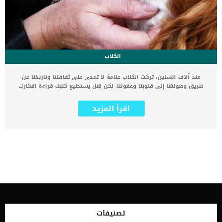
الكلاب
منذ آلاف السنين، تركت الكلاب علامة لا تمحى على ثقافتنا وتاريخنا عن
طريق وصولها إلى قلوبنا وعقولنا. لكن هل يستطيع كلبك قراءة افكارك
أصبح رفاقنا الكلاب أكثر من مجرد حيوانات أليفة، فهي من الأسرة. يبدو
أنهم يريدون أن يريحونا عندما نكون حزينين، ويحموننا عندما نكون خائفين،
اقرأ المزيد
ويلعبون معنا عندما نكون سعداء. ويقضون بقية وقتهم بجانبنا، وهم على
استعداد للاستجابة لأي عاطفة أو موقف قد نواجه. لكن يبقى السؤال: هل
يستطيع كلبك قراءة افكارك؟ متى بدأ الإنسان في مصادقة الكلاب
واستئناسها ؟ ليس من المستغرب أن الكلاب كانت من بين الحيوانات
الأولى التي استأنسها الإنسان؛ يصعب تحديد وقت ذلك بالضبط. اعتمادًا
على ما أتت به الأبحاث، قد يكون الاستئناس حدث قبل 15،000 أو 20،000 أو
أكثر من 30،000 عام. كانت أولى الكلاب المستأنسة شبيهة بالذئاب، ولكنها
تطورت في النهاية إلى السلالات الحالية من خلال الاستئناس وتربية
هادفة. لقد اكتُشفت عظام كلاب (دون البقايا التي تخص الذئاب بشكل
واضح) في جميع أنحاء آسيا وأوروبا، مما يشير إلى أن العيش مع الكلاب
جنبًا إلى جنب كان منتشرًا في جميع أنحاء العالم. ومن الواضح أن هذا
الاستئناس كان مفيدا للكلاب والبشرية. وقد شاركت الكلاب، بصفتها
تصنيفات
حيوانات تعيش في قطيع، في نظام هرمي اجتماعي منذ البداية، مما أتاح