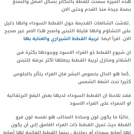
هذه الميزة سمحت للقطة بالتكاثر بشكل افضل والتمتع
بصحة جيدة منذ القدم وحتى الان.
_تلاشت الشائعات القديمة حول القطط السوداء وانها دليل
على التشاؤم وانها قليلة التبنى واصبح هذا الامر غير صحيح
الان. اقرأ ايضا:
تربية القطط الشيرازي والعناية بها
ان شيوع القطط ذو الفراء الاسود ووجودها بكثرة فى
الشلاتر ومنازل تربية القطط يجعلها اكثر عرضة للتبنى.
_كما هو الحال بخصوص البشر فان الفراء يتأثر بالجلوس
كثيرا تحت اشعة الشمس
فقد نلاحظ ان القطط السوداء لديها بعض البقع البرتقالية
او الحمراء على الفراء الاسود
_غالبًا ما يكون لون وسادة المخالب هو نفسه لون فرو
القطة حيث تميل القطط ذات الفراء الغامق إلى أن يكون
لها أصابع سوداء أو رمادية ، بينما القطط الفاتحة لها أصابع