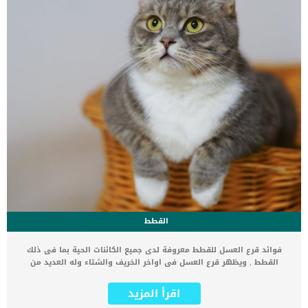
القطط
فوائد قرع العسل للقطط معروفة لدى جميع الكائنات الحية بما فى ذلك
القطط , ويظهر قرع العسل فى اواخر الخريف والشتاء وله العديد من
الفوئد التى يستفيد منها الانسان فماذا عن القطط ؟ فى هذا المقال
سوف نتناول فوائد قرع العسل للقطط وطرق طهيه المفضلة لديهم. اقرأ
اقرأ المزيد
ايضا: زيت جوز الهند للقطط – 5 فوائد مذهلة فوائد قرع العسل للقطط