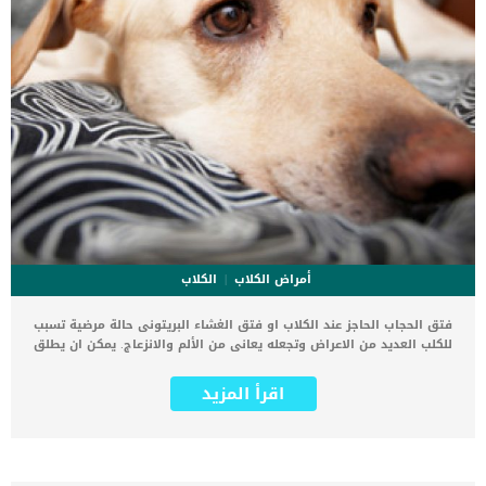
أمراض الكلاب
الكلاب
فتق الحجاب الحاجز عند الكلاب او فتق الغشاء البريتونى حالة مرضية تسبب
للكلب العديد من الاعراض وتجعله يعانى من الألم والانزعاج. يمكن ان يطلق
بعض الخبراء والاطباء البيطرين على هذه الحالة اسم فتق التامور. يمكننا
وصف هذه الحالة بأنه عيب خلقي يؤثر على الاتصال بين التامور (كيس
اقرأ المزيد
مزدوج الجدار يحتوي على القلب) والصفاق (الغشاء الذي يشكل بطانة
تجويف البطن). التنفس والهضم وجميع اجهز الجسم تتأثر بهذه الحالة
بشدة. يعمل الحاجب الحاجز الخاص بكل جزء من اجزاء جسم الكلب على
تثبيت الاعضاء والاجهزة من السباحة فى جسم الكلب بحرية واصابته بالخلل.
اقرا ايضا: ما هو القلس عند الكلاب ؟ لكل عضو مكانه المخصص الذى