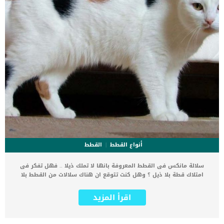
أنواع القطط
القطط
سلالة مانكس فى القطط المعروفة بانها لا تملك ذيلا .. فهل تفكر فى
امتلاك قطة بلا ذيل ؟ وهل كنت تتوقع ان هناك سلالات من القطط بلا
ذيل ؟ هناك اكثر من قصة يتم روايتها عن اكتشاف سلالة مانكس فى
القطط. تقول احدهم انه قطا من سلالة مانكس كان متأخراً بالصعود إلى
اقرأ المزيد
سفينة نوح وفقد ذيله عندما أغلق نوح باب الفلك عن غير قصد. كما تقول
الأسطورة الأكثر شعبية أن هذه السلالة نشأت في جزيرة مان ، الواقعة
قبالة ساحل إنجلترا ، منذ عدة مئات من السنين. حظيت على الكثير من