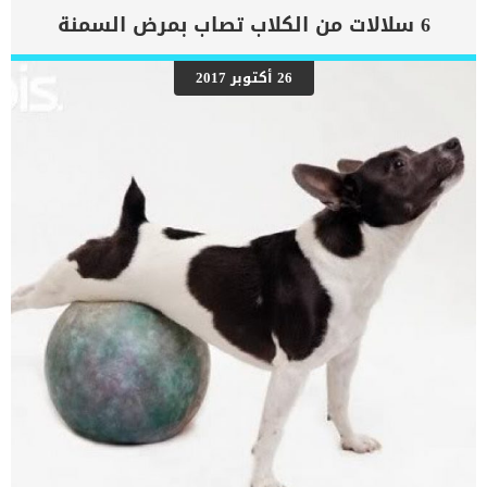
يساعده على انجاز وظيفته بدقة. يرتبط فتق الحجاب الحاجز بمجموعة من
6 سلالات من الكلاب تصاب بمرض السمنة
العلامات والاعراض التى اذا ظهرت على كلبك تتوجه به بسرعة الى العيادة
البيطرية. كما ان هذه الحالة تتوقف على مجموعة من الاسباب, يمكنك
الرجوع أليها لايجاد الحل المناسب والعلاج الامثل الذى ينقذ حياة الكلب.
26 أكتوبر 2017
علامات واعراض فتق الحجاب الحاجز عند الكلاب تعتبر الاعراض هى
المسؤول الاول عن لفت نظرك ودفعك الى طلب الاستشارة الطبية. اذا
ظهرت على كلبك واحدة او اكثر من العلامات التالية فهذا يعنى ان كلبك
ليس على ما يرام. تعتمد الأعراض إلى حد كبير على كمية وطبيعة محتويات
البطن التى تأثرت من هذا […]