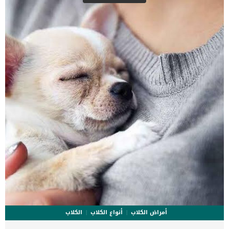
الطقس الدافئ داخل المنزل لكلبك يعرضه لهذه الحساسية نتيجة تراكم
العفن والغبار فى اجهزة التدفئة. هناك اكثر من طريقة لحماية كلبك من
الاصابة بهذه الحساسية مثل الحفاظ على الرطوبة أقل من 40٪ داخل
المنزل. كما ان التنظيف المستمر لفلاتر اجهزة التدفئة يساعد على تنقيتها
من الغبار والعث الذى […]
أمراض الكلاب
أنواع الكلاب
الكلاب