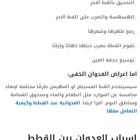
_التحديق بالقط الاخر
_الهسهسة والضرب على القط الاخر
_رفع ظهرها وشعرها
_تقوم القطة بضرب ذيلها ذهابًا وإيابًا
_توسيع حدقة العين
اما اعراض العدوان الخفى:
سيسيتخدم القط المسيطر او المهيمن طرقًا مختلفة لإبعاد
منافسه عن الموارد مثل الطعام والماء وصندوق القمامة
ومناطق النوم. اقرا ايضا:
العدوانية عند القطط وكيفية
التعامل معها
اسباب العدوان بين القطط