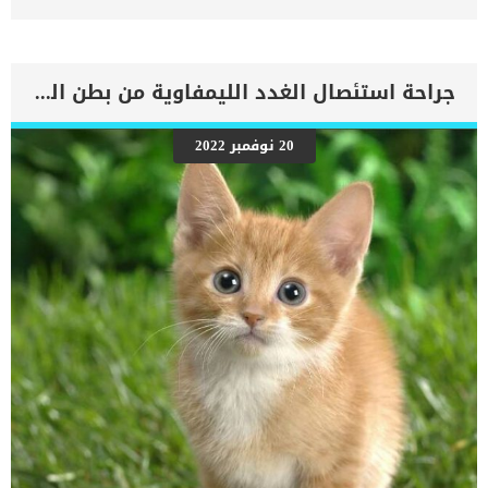
اجزاء الجسم. يحدث قصور القلب الاحتقاني (CHF) عندما يكون القلب غير
قادر على ضخ الدم بشكل كافٍ في جميع أنحاء الجسم. ينتج عن ذلك عودة
الدم إلى الرئتين وتراكم السوائل في تجاويف الجسم ، مما يقيد القلب
والرئتين ويمنع تدفق الأكسجين الكافي في جميع أنحاء الجسم. اقرا ايضا:
اعراض وعلامات تضخم القلب عند الكلاب فى هذا المقال سنطلعك على
جراحة استئصال الغدد الليمفاوية من بطن القطط
بعض العلامات التي تشير إلى أن كلبك قد اقترب من مرحلة يحتافيها إلى
رعاية المسنين أو قد تفكر في القتل الرحيم. يمكننا اختصار هذه العلامات
على شكل مجموعة من المراحل التى يتدرجها الكلب الى ان يصل الى
20 نوفمبر 2022
النهاية. اهم علامات وفاة الكلاب بسبب قصور القلب الاحتقانى كما ذكرنا
ستكون هذه العلامات عبارة عن مراحل متدرجة الى المرحلة الاخيرة وهى
الوفاة. _المرحلة الاولى, تظهر ان الكلب معرض لخطر الإصابة بسرطان
القلب ، ولكن ليس لديه أعراض ولا تغييرات في القلب. _المرحلة
الثانية,يعاني الكلب […]