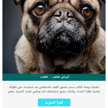
أمراض الكلاب
الكلاب
علامات وفاة الكلب بسبب قصور القلب الاحتقانى قد تساعدك على تهيأة
نفسك لهذا الحدث, واتخاذ جميع احتياطتك انت وباقى افراد الاسرة. يعتبر
مرض قصور القلب الاحتقانى من اخطر الحالات المرضية التى يمكن ان
يتعرض لها جميع الكائنات الحية بما فى ذلك الكلاب والقطط. كما ان القلب
اقرأ المزيد
يعتبر عضوا رئيسيا فى جسم الكلاب, واى قصور به يعتبر قصور فى باقى