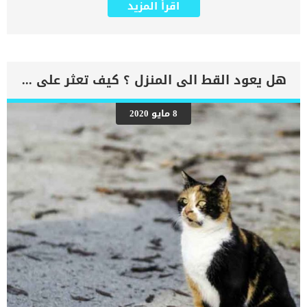
اقرأ المزيد
القطط اضطراب في الدم ينطوي على زيادة سماكة الدم بشكل غير طبيعي
بسبب زيادة إنتاج خلايا الدم الحمراء بواسطة نخاع العظام. يمكننا تشخيص
هذه الحالة فى مختلف الاعمار عند القطط ولكنها تشيع بين القطط الاكبر
سنا, وهى من ضمن امراض الشيخوخة. ترتبط سماكة الدم عند قطتك
بمجموعة من العلامات والاعراض سنطلعك عليها فى هذا المقال. كما
سنقدم لك الاسباب الكامنة خلف هذه المشكلة وخطوات الطبيب البيطرى
هل يعود القط الى المنزل ؟ كيف تعثر على القطط المفقودة
لتشخيص الحالة وافضل الطرق العلاجية. اقرا ايضا: خطورة تضخم خلايا
الدم الحمراء عند القطط علامات واعراض سماكة الدم عند القطط تظهر
الأعراض التالية تدريجيًا ولكنها تتطور إلى مسار مزمن, وحينها تكون الحالة
8 مايو 2020
وصلت لزروتها فى الشدة والتطور وتحتاج الى الخضوع للفحص الطبى
بسرعة شديدة. الاعراض الخاصة بكل حالة مرضية هى عبارة عن تغيرات
سلوكية وصحية تظهر على قطتك لتثير انتباهك بان الق ليس على ما يرام.
من ضمن اعراض وعلامات كثرة الحمرة عند القطط ما يلى: ضعف اكتئاب قلة
الشهية احمرار الجلد زيادة العطشفرط التبول الاسباب الكامنة […]