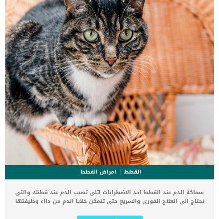
جميع الفحوصات فى الكشف عن سبب […]
القطط
امراض القطط
سماكة الدم عند القطط احد الاضطرابات اتلى تصيب الدم عند قطتك والتى
تحتاج الى العلاج الفورى والسريع حتى تتمكن خلايا الدم من دااء وظيفتها
بسهولة. كما يطلق على على هذه الحالة المرضية اسم كثرة الحمرة عند
القطط, والمقصود بالحمرة هنا هى الخلايا الحمراء. تعتبر سماكة الدم عند