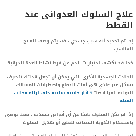
علاج السلوك العدوانى عند
القطط
إذا تم تحديد أنه سبب جسدي ، فسيتم وصف العلاج
المناسب.
كما قد تكشف اختبارات الدم عن فرط نشاط الغدة الدرقية.
الحالات الجسدية الأخرى التي يمكن أن تجعل قطتك تتصرف
بشكل غير عادي هي آفات الدماغ واضطرابات المسالك
البولية. اقرا ايضا”
5 اثار حانبية سلبية خلف ازالة مخالب
القطة
إذا لم يكن السلوك ناتجًا عن أي أمراض جسدية ، فقد يوصى
باستخدام الأدوية المضادة للقلق أو تعديل السلوك.