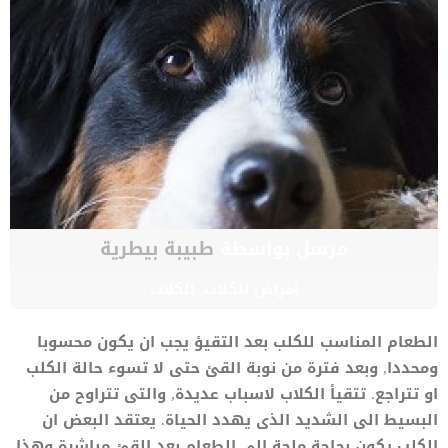
مرسل بواسطة
طبيبة بيطرية
أمراض الكلاب
,
الكلاب
الطعام المناسب للكلب بعد التقيؤ يجب ان يكون محسوبا
ومحددا, وبعد فترة من نوبة القئ حتى لا تسوء حالة الكلب
او تتراجع. تتقيأ الكلاب لاسباب عديدة, والتى تتراوح من
البسيط الى الشديد الذى يهدد الحياة. يعتقد البعض ان
الكلب يكون بحاجة ملحة الى الطعام بعد القئ مباشرة وهذا