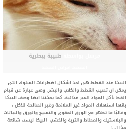
مرسل بواسطة
طبيبة بيطرية
القطط
,
امراض القطط
البيكا عند القطط هى احد اشكال اضطرابات السلوك التى
يمكن ان تصيب القطط والكلاب والبشر, وهى عبارة عن قيام
القط بأكل المواد الغير غذائية. كما يمكننا ايضا وصف البيكا
بانها استهلاك المواد غير الملائمة وغير الصالحة للأكل ،
وغالبًا ما تظهر مع الورق المقوى والنسيج والورق والنباتات
والبلاستيك والمطاط والتربة والخشب. البيكا ليست شائعة
جدًا […]