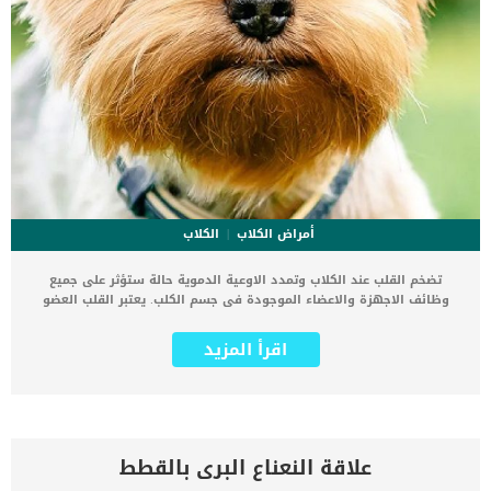
أمراض الكلاب
الكلاب
تضخم القلب عند الكلاب وتمدد الاوعية الدموية حالة ستؤثر على جميع
وظائف الاجهزة والاعضاء الموجودة فى جسم الكلب. يعتبر القلب العضو
الاساسى والاهم فى جميعه اجسام الكائنات الحية بما فى ذلك الكلاب.
القلب هو المسؤول عن ضخ الدم الذى يساعد الاعضاء على القيام
اقرأ المزيد
بوظائفها, واى خلل يصيب القلب سيؤثر بالتبعية على الاعضاء والاجهزة
الاخرى. كما يعد اعتلال عضلة القلب المتوسع (DCM) أحد أكثر أمراض القلب
شيوعًا في الكلاب من السلالات العملاقة. مع هذه الاصابة يصبح قلب الكلب
متضخمًا حيث تضعف عضلة القلب – وتصبح أرق وتمدد. يحتوي القلب على
أربع حجرات مرتبة في مربع. الحجرتان العلويتان هما الأذين الأيسر والأيمن ،
بينما الحجرتان السفليتان هما البطين الأيمن والأيسر. اقرا ايضا: ما هو
علاقة النعناع البرى بالقطط
معدل ضربات القلب السريع عند الكلاب ؟ كما ينتقل الدم من الجسم إلى