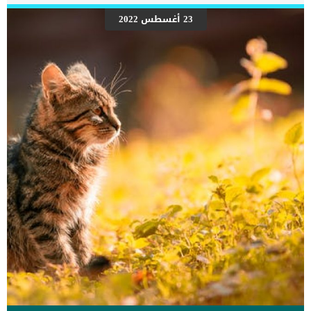
الجانب الأيمن من القلب ، حيث ينتقل بعد ذلك إلى الرئتين عبر الشرايين
الرئوية. في الرئتين ، يلتقط الدم الأكسجين الذي يعيده إلى الجانب الأيسر
23 أغسطس 2022
من القلب قبل ضخه مرة أخرى إلى باقي الجسم. تسمح هذه العملية لخلايا
الجسم بتلقي الأكسجين الضروري لوظائف الحياة. ما مدى اهمية سلامة
القلب عند الكلاب ؟ يعمل الدم المؤكسج على تغذية عضلات الكلاب في
أرجلهم ، مما يسمح لهم بالجري والقفز واللعب. كما يغذي الأمعاء
للمساعدة في هضم الطعام […]