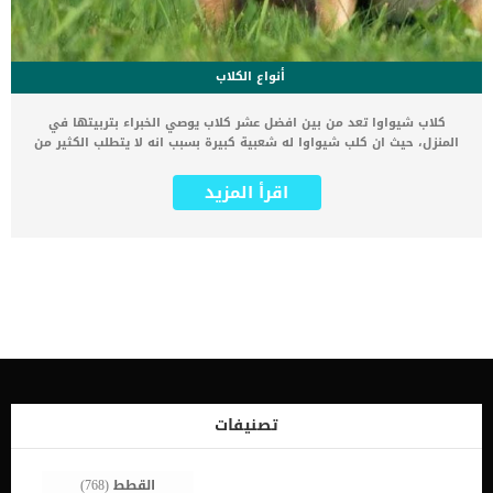
أنواع الكلاب
كلاب شيواوا تعد من بين افضل عشر كلاب يوصي الخبراء بتربيتها في
المنزل، حيث ان كلب شيواوا له شعبية كبيرة بسبب انه لا يتطلب الكثير من
العناية ولا يتطلب مساحة كبيرة في المنزل. سنقدم لك في هذا المقال
معلومات عن تربية كلاب شيواوا بالتفصيل في المنزل واشهر ألوانها
اقرأ المزيد
وانواعها وطرق الاهتمام بها. كلب شيواوا له جاذبيته وسحره الخاص،
فبرغم صغر حجمه إلا أن له شخصية قوية ومستقلة وفريدة كما ان صغر
حجمه هذا جعله قابل للتكيف بسهولة في مجموعة متنوعة من البيئات، بما
في ذلك المدينة او الشقق الصغيرة. هذا النوع من الكلاب يتنافس في
الالعاب الرياضية ويتميز بخفة حركتهم وطاعتهم للاوامر. ان قررت امتلاك
هذا الكلب فانت محظوظ حيث انها كلاب محبة لاصحابها بشكل غير عادي
وتتبعك في كل مكان في المنزل وتستطيع حملها في حقيبتك اثناء
مشاويرك او ذهابك للتسوق. كلاب شيواوا ومواصفاتها يشتهر كلب
شيواوا بكونه أصغر كلب في العالم، ولكن قد يكون لديه أكبر شخصية في
العالم مخبأة داخل هذا الجسم الصغير. تجعله تلك الشخصية اللطيفة
والرائعة كلباً جذاباً للرجال والنساء على حد سواء. هو كلب يعشق عائلته
واصحابه ويحب أن يشاركهم في جميع مناسباتهم واحتفالاتهم ودائما ما
تصنيفات
يرغب في الذهاب معك إلى أي مكان. يتميز بشخصيته المرحة والمحبة،
فهو يحب اللعب والمرح طوال الوقت وقضاء […]
القطط
(768)