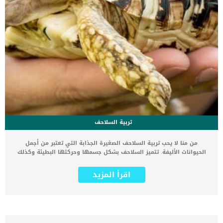
تربية السلاحف
من منا لا يحب تربية السلاحف الصغيرة الجذابة التي تعتبر من أجمل
الحيوانات الأليفة. تتميز السلاحف بشكل جسمها وحركتها البطيئة وكذلك
بطفها وخفتها خاصة للصغار. السلاحف البرية تتميز بسهولة تربيتها
والعناية بها خاصة وأنها من الحيوانات الأليفة التي اعتادت الأسر العربية
اقرأ المزيد
على اقتنائها على مر السنين. تنتمى السلاحف البرية إلى فصيلة الزواحف
كما أنها تتوافر في جميع دول العالم ما عدا القليل منها. يوجد أكثر من
50 نوع من السلاحف البرية حول العالم ويستطيع أي فرد تربية السلاحف
البرية إذا تمكن من العناية والاهتمام بها بشكل مناسب. لأنها من
الحيوانات المسلية التي يمكنك اللعب معها والاستمتاع بها كما أنها لا