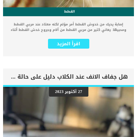
القطط
إصابة يديك من خدوش القطط أمر مؤلم لكنه معتاد عند مربي القطط
ومحبيها. يعاني كثير من مربي القطط من آلام وجروح خدش القطط أثناء
اللعب معها أو أثناء حملها و تحميمها. ربما تقوم قطتك بخدشك فجأة
بدون أي سبب وبدون سابق إنذار مما قد يسبب لك بعض النزيف,
اقرأ المزيد
الانتفاخات في مكان الخدشة وقد تصيبك بالمرض أيضا خدوش القطط
الصغيرة من الممكن علاجها في المنزل بسهولة, لكن بعض جروح القطط
الكبيرة ربما تتطلب المزيد من الرعاية والإهتمام يقول دكتور “باتريك
ماهني” طبيب بيطري و محاضر بجامعة لوس أنجلوس: مخالب القطة أكثر
حدة من مخالب الكلاب لذلك فهي تسبب أضرارأكبر بكثير عند قيامها
بخدش يديك أو قدميك يوضح دكتور “باتريك” أنه كلما كانت ضربة القطة
هل جفاف الانف عند الكلاب دليل على حالة مرضية ؟
قوية وأكثر سرعة كلما كان الجرح عرضة للورم والنزيف. وبالتالي يكون
الشخص المصاب عرضة لبعض الأمراض. لذلك فهناك عوامل يجب مراعتها
عند حدوث اصابات من مخالب القطط. معالجة خدوش القطط يجب ان يتم
27 أكتوبر 2023
فور حدوثها. ويتم تقييم الجرح بناء على مكان الجرح وعمق الجرح وأيضا
يجب الأخذ في الاعتبار حالة القط الخدش من قط صغير يختلف عن قط كبير.
كما أن معالجة خربشة القطة المنزلية مختلف تماما عن خربشة القطط في
الشارع مكان خدش القطة يحدد مدى خطورته حتى في حالة أن
الخدوش سطحية. فإن […]