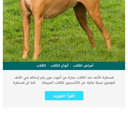
أمراض الكلاب
أنواع الكلاب
الكلاب
قسطرة الأنف عند الكلاب عبارة عن أنبوب مرن يتم إدخاله في الأنف
لتوصيل نسبة عالية من الأكسجين للكلاب المريضة. كما ان قسطرة
الانف عند الكلاب مفيدة للمرضى الذين يواجهون إصابات وحالات مرضية
تهدد الحياة وتهدد قدرة الجهاز التنفسى على استكمال وظائفه. اقرأ
اقرأ المزيد
ايضا: هل الكلاب تستخدم بخاخات الانف ؟ هناك بعض السلالات من الكلاب
تحتاج إلى وضع قسطرة الأنف أكثر من غيرها بسبب التشريح الخلقى لحجم
الوجه والفك. رغم ان تركيب قسطرة الانف عند الكلاب اجراء طبي بسيط الا
انه يحتاج الى وضع الكلب تحت التخدير العام. تعود الحاجة الى تركيب
قسطرة الانف تحت التخدير العام لتقليل مستويات الضغط الناتج عن وضع
أنبوب في الأنف وللمساعدة في الوضع الصحيح للقسطرة. يتم وضع