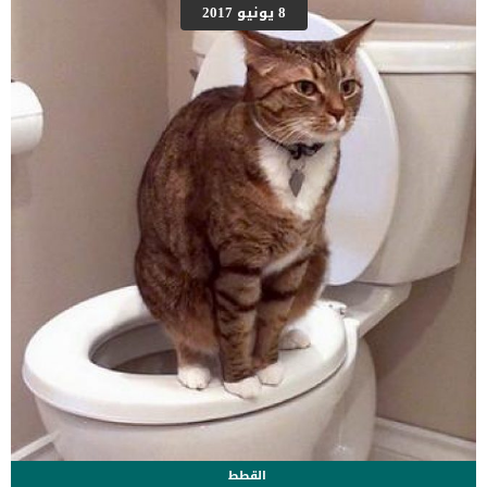
الرمل يحتاج صبر وفهم لسلوك القطط بشكل كبير. مفتاح تدريب القطط
8 يونيو 2017
القطط الصغيرة على صندوق الرمل أو الليتربوكس هو فهم احتياجاتها
الأساسية. لو عرفت متى يحتاج قطك للتبول والتبرز لن تعاني أبدا في
تدريبة وسيكون التدريب امرا بسيطا وغير متعب. كيف أعرف ان القط
يحتاج للتبول والتبرز ؟ علامات احتياج القطط للتبول او التبرز معروفة
لمربي القطط. عليك […]
القطط