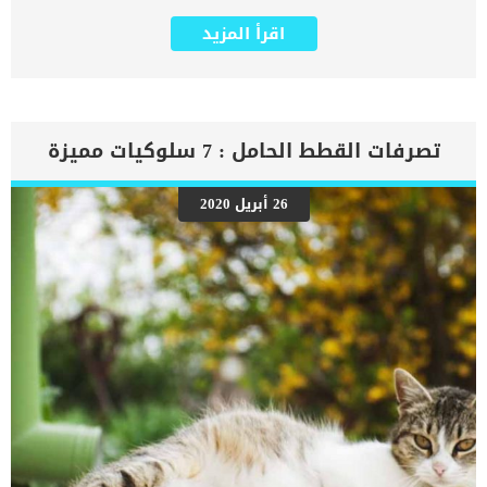
تصيب نخاع العظم. اقرا ايضا: أعراض نقص المنجنيز عند الكلاب وتأثيره على
نمو العظام أمراض نخاع العظم عند الكلاب مثل فقر الدم وتليف نخاع
اقرأ المزيد
العظم وسرطان الدم. هناك نوعان رئيسيان من عملية اخذ عينة نخاع عظم
الكلاب: الشفط بالابرة عينات من الخلايا الموجودة في نخاع العظم.الخزعة
الأساسية وهى إجراء جراحي أكثر توغلا وتعقيدا من الشفط بالابر. يحتاج
الكلب الذى يخضع للجراحة من أجل اخذ عينة من نخاع العظم الى التخدير
الكلى. تعرف على اجراءات اخذ عينة من نخاع عظم الكلاب يتم التأكد من
الصحة العامة للكلاب قبل القيام بهذا الإجراء الطبي.سيقوم الطبيب
تصرفات القطط الحامل : 7 سلوكيات مميزة
البيطرى بإعطاء الكلب المهدئات مسكنات الألم لمساعدة الكلب على
الهدوء والسكون. اقرا ايضا: خلل نمو العظام عند الكلاب .. الاسباب
والعلاجيتم اعطاء الكلب حقنة تخدير موضعي.كما يفضل حلاقة المنطقة
26 أبريل 2020
المحددة ادخال الابرة الفارغة الذى بدوره ستجمع عينات نخاع العظم.يتم
سحب مكبس الحقنة الى الخلف لشفط العينة.بعد ذلك توضع العينة على
شريحة ليتم فحصها مجهريا. اما بخصوص اجراءات الخزعة الأساسية: يقوم
الطبيب البيطري بعمل بعض تحاليل البول والدم لاكتشاف قدرة الكلب
الصحية على تحمل التخدير الكلى.عليك ان تمنع كلبك من الطعام والشراب
فى الليلة التى […]