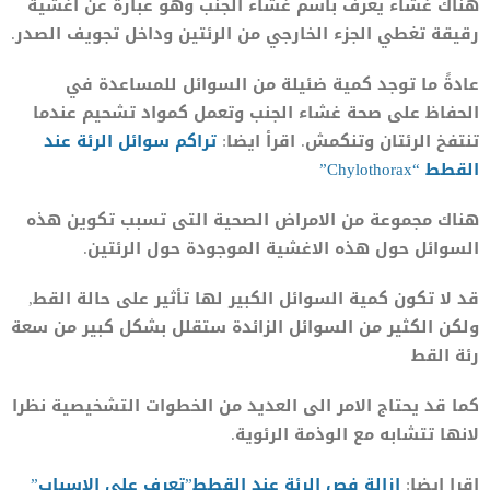
هناك غشاء يعرف باسم غشاء الجنب وهو عبارة عن أغشية
رقيقة تغطي الجزء الخارجي من الرئتين وداخل تجويف الصدر.
عادةً ما توجد كمية ضئيلة من السوائل للمساعدة في
الحفاظ على صحة غشاء الجنب وتعمل كمواد تشحيم عندما
تنتفخ الرئتان وتنكمش. اقرأ ايضا:
تراكم سوائل الرئة عند
الق
ط
ط “Chylothorax”
هناك مجموعة من الامراض الصحية التى تسبب تكوين هذه
السوائل حول هذه الاغشية الموجودة حول الرئتين.
قد لا تكون كمية السوائل الكبير لها تأثير على حالة القط,
ولكن الكثير من السوائل الزائدة ستقلل بشكل كبير من سعة
رئة القط
كما قد يحتاج الامر الى العديد من الخطوات التشخيصية نظرا
لانها تتشابه مع الوذمة الرئوية.
اقرا ايضا:
ازالة فص الرئة عند القطط”تعرف على الاسباب”