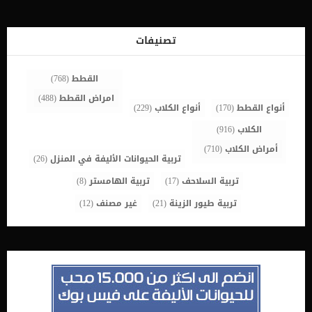
التعامل مع القطة ويعتقد أن مجرد وجودها في البيت هو نهاية المطاف.
لذلك لا يكون هناك تعامل مع قطته ولا اهتمام بها بأي شكل. يهمل
مربي القطط القطة فلا يوجد أي عاطفة أو أي حوار أو تعامل معها حتى
تصنيفات
عندما تحاول القطة […]
القطط
(768)
امراض القطط
(488)
أنواع القطط
(170)
أنواع الكلاب
(229)
الكلاب
(916)
أمراض الكلاب
(710)
تربية الحيوانات الأليفة في المنزل
(26)
تربية السلاحف
(17)
تربية الهامستر
(8)
تربية طيور الزينة
(21)
غير مصنف
(12)