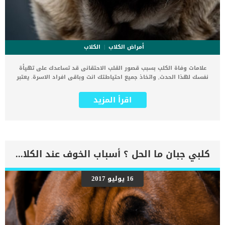
أمراض الكلاب
الكلاب
علامات وفاة الكلب بسبب قصور القلب الاحتقانى قد تساعدك على تهيأة
نفسك لهذا الحدث, واتخاذ جميع احتياطتك انت وباقى افراد الاسرة. يعتبر
مرض قصور القلب الاحتقانى من اخطر الحالات المرضية التى يمكن ان
يتعرض لها جميع الكائنات الحية بما فى ذلك الكلاب والقطط. كما ان القلب
اقرأ المزيد
يعتبر عضوا رئيسيا فى جسم الكلاب, واى قصور به يعتبر قصور فى باقى
اجزاء الجسم. يحدث قصور القلب الاحتقاني (CHF) عندما يكون القلب غير
قادر على ضخ الدم بشكل كافٍ في جميع أنحاء الجسم. ينتج عن ذلك عودة
الدم إلى الرئتين وتراكم السوائل في تجاويف الجسم ، مما يقيد القلب
والرئتين ويمنع تدفق الأكسجين الكافي في جميع أنحاء الجسم. اقرا ايضا:
اعراض وعلامات تضخم القلب عند الكلاب فى هذا المقال سنطلعك على
كلبي جبان ما الحل ؟ أسباب الخوف عند الكلاب وعلاجه
بعض العلامات التي تشير إلى أن كلبك قد اقترب من مرحلة يحتافيها إلى
رعاية المسنين أو قد تفكر في القتل الرحيم. يمكننا اختصار هذه العلامات
على شكل مجموعة من المراحل التى يتدرجها الكلب الى ان يصل الى
16 يوليو 2017
النهاية. اهم علامات وفاة الكلاب بسبب قصور القلب الاحتقانى كما ذكرنا
ستكون هذه العلامات عبارة عن مراحل متدرجة الى المرحلة الاخيرة وهى
الوفاة. _المرحلة الاولى, تظهر ان الكلب معرض لخطر الإصابة بسرطان
القلب ، ولكن ليس لديه أعراض ولا تغييرات في القلب. _المرحلة
الثانية,يعاني الكلب […]