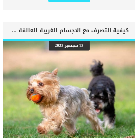
أسباب خوف الكلاب من أمر ما كثيرة ومتعددة وقد يتطور الأمر مع الكلب
إلى الإصابة بالفوبيا من بعض الأصوات أو المواقف إذا لم يتم علاجها
بالشكل الصحيح. “كلبي جبان ما الحل ؟ ” هذه الجملة هي أحد الجمل
الشهيرة في البحث على محرك جوجل مما يدل على معاناة الكثيرين من
هذه المشكلة. لكن قبل البحث عن علاج الخوف في الكلاب يجب ان تفهم
كيفية التصرف مع الاجسام الغريبة العالقة فى الحلق عند الكلاب
أولا ما هو سبب الخوف عند كلبك وبالتالي ستسهل كثيرا علاجه. اقرأ
أيضا: التبول اللاإرادي عند الكلاب أثناء الخوف أو السعادة 6 معلومات
خاطئة عن تربية الكلاب وتدريبها 8 علامات تدل على الخوف عند الكلاب ما
13 سبتمبر 2023
هي أسباب الخوف عند الكلاب ؟ عندما تلاحظ إصابة كلبك بالخوف في
موقف معين ومتكرر عليك البدء في استكشاف سبب هذا الخوف أولا. لا
تقم بتوبيخ كلبك او محاولة دفعه إلى تكرار هذا الموقف لأن ذلك سيزيد
الأمر سوءا. […]