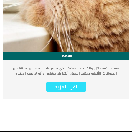
القطط
بسبب الاستقلال والكبرياء الشديد الذي تتميز به القطط عن غيرها من
الحيوانات الأليفة يعتقد البعض أنها بلا مشاعر. وأنه لا يجب الانتباه
لإحساسها لأنها بلا شعور أو إحساس. لكن ذلك من أخطاء كثيرة يقع فيها
مربي القطط الجدد. إذا كنت تربي قطة لأول مرة أو كنت من مربي القطط
اقرأ المزيد
بشكل عام يجب ان تعرف ان القطط حساسة جدا وتؤثر فيها التصرفات
والمواقف الصغيرة بشكل يفوق الوصف. لذلك يجب عليك الحرص عند
تعاملك مع القطط بحيث لا تقوم بأي تصرفات تؤدي إلى اكتئاب القطط
بدون أن تدري اقرأ أيضا: حقائق عن سلوكيات القطط : لماذا تنام القطة
على رأسي ؟ كيف تتعامل مع القطط الخائفة في أول يوم في المنزل 5
إشارات خفية تدل على مرض القطط التعامل مع القطط كأنها جزء من
ديكورات المنزل البعض يعتقد ان تربية القطط هو جزء من الشكل
الاجتماعي والمظهر العام تربية القطة قد تكون بالنسبة للبعض مجرد
إضافة لأثاث و ديكور البيت مثل الإضاءة وبرواز الحائط ولذلك فإنه يهمل