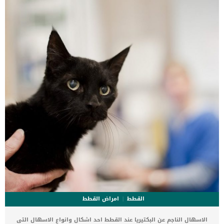
الاجتماعية السليمة, فكان يكثر من تمشيته وتدريبه وكون له صورة ذهنية
لطيفة عن الطبيب البيطرى وعن الغرباء وتمكن من اندماجه مع الحيوانات
الاخرى سواء من القطط او من الكلاب يكون قطا شجاعا ومقبلا على
المجتمع ونادرا ما يشعر بالخوف او القلق. قد يكون لدى القط […]
القطط
امراض القطط
الاسهال الناجم عن البكتيريا عند القطط احد اشكال وانواع الاسهال التى