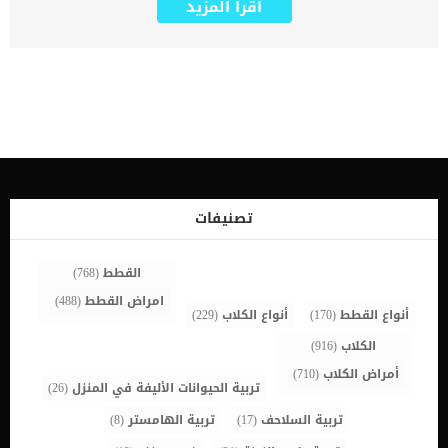
اقرأ المزيد
في الطعام. عندما ينخفض ​​سكر الدم ، تفرز الدماغ هرمونات تخبر
البنكرياس بالتوقف عن إنتاج الأنسولين. مع ذلك نجد ان الخلايا الورمية
(الخلايا غير الطبيعية التي يتكون منها الورم) لا تستجيب للهرمونات
وتستمر في إنتاج الأنسولين. اقرأ ايضا: داء السكرى عند الكلاب تكون
النتيجة النهائية لكل هذا الخلل او انخفاض نسبة السكر فى الدم داخل
جسم الكلب. اعراض وعلامات خلل الانسولين فى الجسم عند الكلاب العرض
الاساسى لهذه الحالة هو نقص نسبة السكر فى الدم. يحدث نقص السكر
في الدم عندما يكون مستوى السكر في دم الكلب منخفضًا جدًا ، وعادة ما
يكون أقل من 40. وسكر الدم الطبيعي يتراوح بين 80 و 120. ستظهر على
كلبك ما يخبرك انه يعانى من بعض اضطرابات نسبة الاكسجين فى الدم
مثل: _الخمول _الضعف _فقدان الوزن _شراهة الاكل _النوبات _الانهيار
غالبا ما يحدث هذا الخلل فى نسبة الانسولين فى جسم الكلب نتيجة ورم
تصنيفات
البنكرياس تشخيص الطبيب البيطرى لحالة الكلب من خلال التحاليل سيتبين
للطبيب […]
القطط
(768)
امراض القطط
(488)
أنواع القطط
(170)
أنواع الكلاب
(229)
الكلاب
(916)
أمراض الكلاب
(710)
تربية الحيوانات الأليفة في المنزل
(26)
تربية السلاحف
(17)
تربية الهامستر
(8)