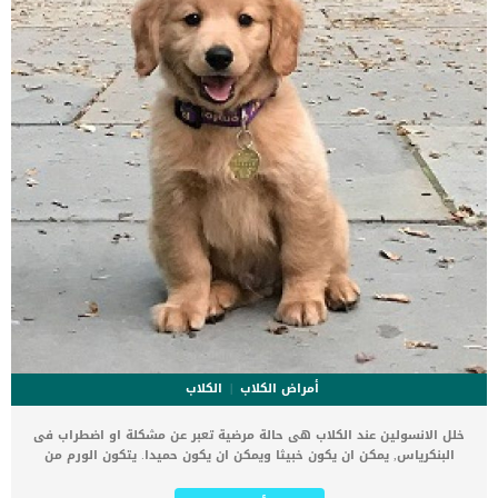
الثنائي مع تندب لا يوجد ألم واضح إلا في مرحلة متقدمة سماكة الأنسجة
فوق العينبالاضافة الى […]
أمراض الكلاب
الكلاب
خلل الانسولين عند الكلاب هى حالة مرضية تعبر عن مشكلة او اضطراب فى
البنكرياس, يمكن ان يكون خبيثا ويمكن ان يكون حميدا. يتكون الورم من
خلايا تنتج الأنسولين بشكل مفرط ، مما يؤدي إلى انخفاض نسبة السكر في
الدم. عند تناول الطعام ، يفرز الجسم الأنسولين لتكسير السكر (الجلوكوز)