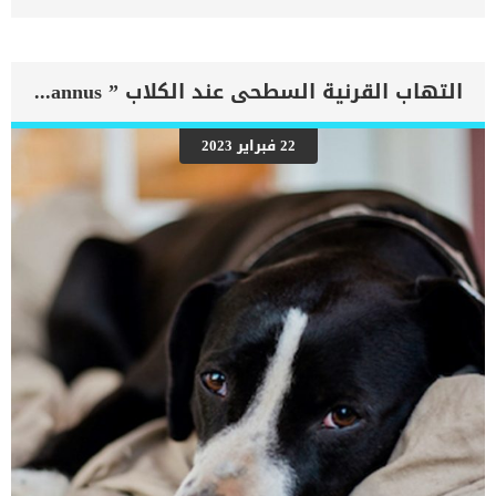
إصابات الحنجرة عند القطط وإشاعتها أكثر بين الكلاب إلا أنها تحدث
وتحتاج عملية تصحيح أوضاع الحنجرة إلى جراح بيطري ماهر ودقيق. اقرأ
ايضا: تعرف على اعراض زيادة الكالسيوم عند القطط تعرف على خطوات
عملية عملية الربط الخلفى للحنجرة عند القطط يتم تخدير القطة تخديرا
كاملا مثلا معظم العمليات الجراحية. اقرأ ايضا: المنظار الداخلى للقطط
التهاب القرنية السطحى عند الكلاب ” Pannus “
“ملف شامل”يبدأ الطبيب البيطرى بتمرير أنبوب في القصبة الهوائية
لتوفير مجرى هوائي للقطة.بعد ذلك يتم حل شعر القطة من منطقة الرقبة
حتى يتمكن الطبيب البيطرى من رؤية الشق الجراحى الخاص بالعملية بدون
22 فبراير 2023
عوائق.الدقة الشديدة أثناء القيام بهذه العملية أمر ضروري للحفاظ على
حياة القطة.تأتى بعد ذلك مرحلة التوغل بالجرح للوصول الى حنجرة
القطة.يتم تشريح العضلات وتحديد الجزء المصاب.تتم عملية ربط الجزء
الخلفي للحنجرة بخيوط خاصة لهذا الإجراء الجراحي.بعد ذلك تظهر القصبة
الهوائية بمدخل أوسع.ثم بعد ذلك يتم إزالة الأنبوب الهوائي والتأكد من
عدم حدوث أي تشنجات عضلية أو […]