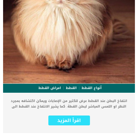
أنواع القطط
القطط
امراض القطط
انتفاخ البطن عند القطط عرض للكثير من الإصابات ويمكن اكتشافه بمجرد
النظر او اللمس المباشر لبطن القطة. كما يشير الانتفاخ عند القطط الى
تراكم الغازات او السوائل فى بطن القطة دون القدرة على التصريف.
تعرف على اسباب انتفاخ البطن عند قطتك اسباب انتفاخ البطن عند القطط
اقرأ المزيد
كثيرة ومتنوعة ولا يزول الانتفاخ الى بعلاج الاصابة الاساسية المسببة له.
مجرد ظهور اعراض الانتفاخ على قطتك توجه بها الى العيادة البيطرية
لاكتشاف السبب وتحديد أفضل طرق علاجه. الإفراط فى تناول الطعام