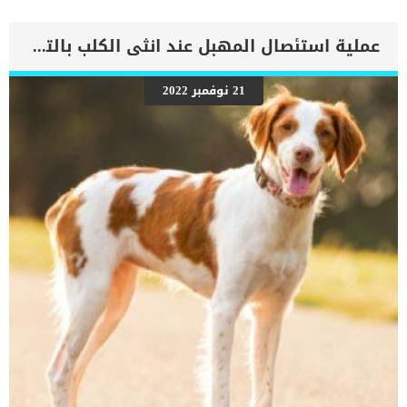
يعتبر الانتفاخ فى هذه الحالة مختلف عن غيرة فى القطط حيث اننا نجد
بطن القطة ناعمة وليست صلبة كما هو الحال فى الانتفاخ الذى تسببه
الاعراض الاخرى. بمجرد القيام بعملية الإخراج “التبرز” تعود البطن الى
عملية استئصال المهبل عند انثى الكلب بالتفاصيل
طبيعتها. اقرأ ايضا: اكثر 10 قطط معرضة لخطر مرض السمنة .. هلى قطتك
منهم ؟ خلل فى وظائف الكلى والكبدالانسداد المعوي الناتج عن التكتلات
المعوية او حدوث خلل فى اوضاع المواد الموجودة فى الجهاز الهضمى.
21 نوفمبر 2022
اقرأ ايضا: 5 علامات على مرض الكلى في القطط تراكم السوائل فى البطن
يشار الى تراكم السوائل فى البطن طبيا بأسم الاستسقاء. قد يأتى تراكم
السوائل فى البطن من الاوعية الدموية او اعضاء جسم القطة. اض الى
معلوماتك ان الاستسقاء ينتج عن تليف الكبد والكلى والأورام السرطانية
فى الأجهزة الحيوية فى جسم […]