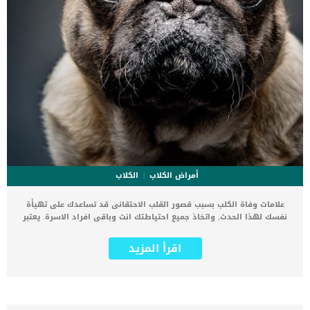
أمراض الكلاب
الكلاب
علامات وفاة الكلب بسبب قصور القلب الاحتقانى قد تساعدك على تهيأة
نفسك لهذا الحدث, واتخاذ جميع احتياطتك انت وباقى افراد الاسرة. يعتبر
مرض قصور القلب الاحتقانى من اخطر الحالات المرضية التى يمكن ان
يتعرض لها جميع الكائنات الحية بما فى ذلك الكلاب والقطط. كما ان القلب
اقرأ المزيد
يعتبر عضوا رئيسيا فى جسم الكلاب, واى قصور به يعتبر قصور فى باقى
اجزاء الجسم. يحدث قصور القلب الاحتقاني (CHF) عندما يكون القلب غير
قادر على ضخ الدم بشكل كافٍ في جميع أنحاء الجسم. ينتج عن ذلك عودة
الدم إلى الرئتين وتراكم السوائل في تجاويف الجسم ، مما يقيد القلب
والرئتين ويمنع تدفق الأكسجين الكافي في جميع أنحاء الجسم. اقرا ايضا: