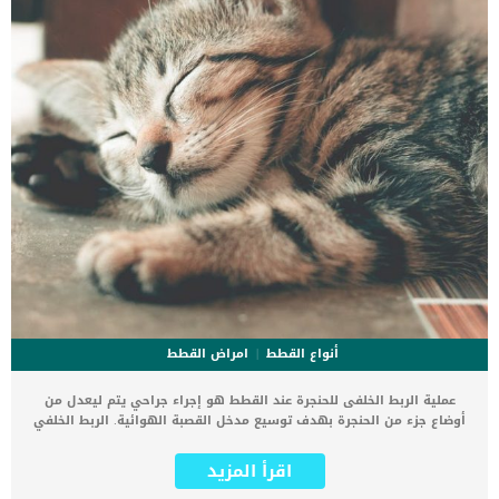
أنواع القطط
امراض القطط
عملية الربط الخلفى للحنجرة عند القطط هو إجراء جراحي يتم ليعدل من
أوضاع جزء من الحنجرة بهدف توسيع مدخل القصبة الهوائية. الربط الخلفي
للحنجرة هي أفضل حل يلجأ إليه الطبيب البيطري لعلاج مشكلة الشلل
الحنجري عند القطط. الشلل الحنجري هو عبارة عن اغلاق دائم فى الحنجرة
اقرأ المزيد
فيضيق مجرى الهواء ومن ثم يسبب صعوبة التنفس عند القطة. رغم ندرة