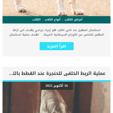
أمراض الكلاب
أنواع الكلاب
الكلاب
استئصال المهبل عند انثى الكلب هو إجراء جراحي يهدف الى ازالة
المهبل للتخلص من الأورام السرطانية الخبيثة. تهدف عملية استئصال
المهبل عند انثى الكلب الى استعادة نمط الحياة الصحى للكلبة واطالة
عمرها. الاستئصال الجزئى او الكلى للأعضاء رغم انه اخر الحلول التي يلجأ
اقرأ المزيد
إليها الطبيب البيطرى وبالرغم من تأثيرها السلبي على حياة الكلاب إلا
أنها تنقذه من الموت. اقرأ ايضا: معلومات عن اجهاض الحمل عند الكلاب
تشيع اصابة المهبل بالأورام الحميدة بشكل كبير جدا والتي ايضا تتطلب
التدخل الجراحى. فى حالة الاورام الحميدة تكون الخطورة أقل ويمكن
علاجها بالاستئصال الجزئي للفرج او ازالة المبايض عند الكلب. كما يتم إجراء
عملية استئصال المهبل عند انثى الكلب فى حالة إصابتها بورم حميد ولكن
عملية الربط الخلفى للحنجرة عند القطط بالتفاصيل
فى كتلة كبيرة. غالبا ما يصاحب هذا الإجراء الطبي تعقيم الكلاب لضمان
التخلص من أى احتمالية لتكوين التكتلات. تحتاج هذه العملية الى عيادة
بيطرية مجهزة, فكن مستعدا بالبحث عن افضل عيادة وطبيب بيطرى.
16 أكتوبر 2022
إجراءات استئصال المهبل عن انثى الكلب بالتفاصيل تحتاج هذه العملية
الى وضع الكلب تحت التخديربناء على ما سبق يجب عمل تحاليل الدم والبول
للكلب للتأكد من عدم وجود اى عوائق صحيةبناء على إيجابية التحاليل يتم
تحديد موعد العملية.سيطلب منك الدكتور البيطرى صيام قطتك فى الليلة
التى تسبق العملية حتى لا يؤثر التخدير على محتويات المعدة. […]